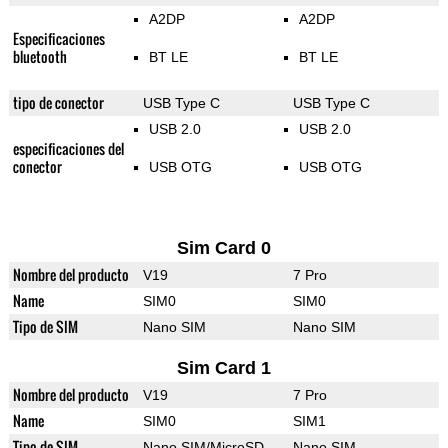
A2DP
A2DP
Especificaciones
bluetooth
BT LE
BT LE
tipo de conector
USB Type C
USB Type C
USB 2.0
USB 2.0
especificaciones del
conector
USB OTG
USB OTG
Sim Card 0
Nombre del producto
V19
7 Pro
Name
SIM0
SIM0
Tipo de SIM
Nano SIM
Nano SIM
Sim Card 1
Nombre del producto
V19
7 Pro
Name
SIM0
SIM1
Tipo de SIM
Nano SIM/MicroSD
Nano SIM