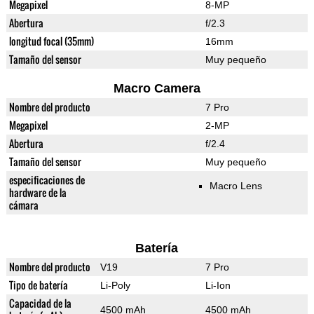
Megapixel
8-MP
Abertura
f/2.3
longitud focal (35mm)
16mm
Tamaño del sensor
Muy pequeño
Macro Camera
Nombre del producto
7 Pro
Megapixel
2-MP
Abertura
f/2.4
Tamaño del sensor
Muy pequeño
especificaciones de
Macro Lens
hardware de la
cámara
Batería
Nombre del producto
V19
7 Pro
Tipo de batería
Li-Poly
Li-Ion
Capacidad de la
4500 mAh
4500 mAh