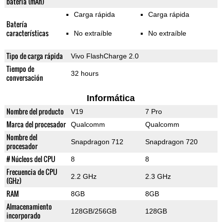
batería (mAh)
Carga rápida
Carga rápida
Batería
características
No extraíble
No extraíble
Tipo de carga rápida
Vivo FlashCharge 2.0
Tiempo de
32 hours
conversación
Informática
Nombre del producto
V19
7 Pro
Marca del procesador
Qualcomm
Qualcomm
Nombre del
Snapdragon 712
Snapdragon 720
procesador
# Núcleos del CPU
8
8
Frecuencia de CPU
2.2 GHz
2.3 GHz
(GHz)
RAM
8GB
8GB
Almacenamiento
128GB/256GB
128GB
incorporado