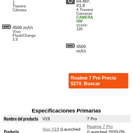
64-MP,
1
f/1.8
Trasera
4 Trasera
Cámara
Cameras
CAMERA
HW
score:
4500 mAh
126
Vivo
FlashCharge
2.0
4500
mAh
Realme 7 Pro Precio
$270. Buscar
Especificaciones Primarias
Nombre del producto
V19
7 Pro
Realme 7 Pro
Vivo V19
(Launched
Producto
(Launched 2020-09-