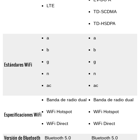
LTE
TD-SCDMA
TD-HSDPA
a
a
b
b
g
g
Estándares WiFi
n
n
ac
ac
Banda de radio dual
Banda de radio dual
WiFi Hotspot
WiFi Hotspot
Especificaciones WiFi
WiFi Direct
WiFi Direct
Versión de Bluetooth
Bluetooth 5.0
Bluetooth 5.0