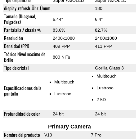
Tipo de pantalla
Super AMOLED
Super AMOLED
display_refresh_Ühz_Ünum
180
Tamaño (Diagonal,
6.44"
6.4"
Pulgadas)
Pantalalla / chasis %
83.6%
82.7%
Resolución
2400x1080
2400x1080
Densidad (PPI)
409 PPP
411 PPP
Teórico Nivel máximo de
800 NITs
Brillo
Tipo de cristal
Gorilla Glass 3
Multitouch
Multitouch
Especificaciones de la
Lustroso
pantalla
Lustroso
2.5D
Profundidad de color
24 bit
24 bit
Primary Camera
Nombre del producto
V19
7 Pro