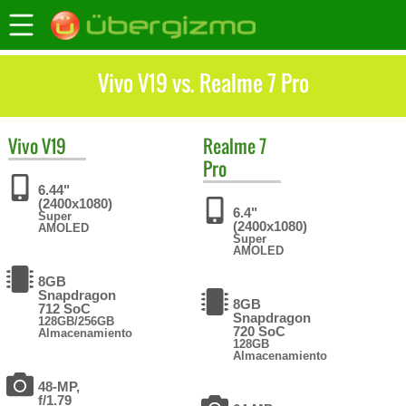
Vivo V19 vs. Realme 7 Pro
Vivo
V19
Realme
7
Pro
6.44"
(2400x1080)
6.4"
Super
(2400x1080)
AMOLED
Super
AMOLED
8GB
Snapdragon
8GB
712 SoC
Snapdragon
128GB/256GB
720 SoC
Almacenamiento
128GB
Almacenamiento
48-MP,
f/1.79