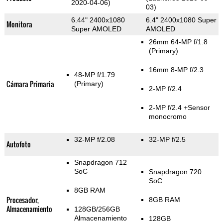
2020-04-06)
03)
6.44" 2400x1080
6.4" 2400x1080 Super
Monitora
Super AMOLED
AMOLED
26mm 64-MP f/1.8
(Primary)
16mm 8-MP f/2.3
48-MP f/1.79
Cámara Primaria
(Primary)
2-MP f/2.4
2-MP f/2.4
+Sensor
monocromo
32-MP f/2.08
32-MP f/2.5
Autofoto
Snapdragon 712
SoC
Snapdragon 720
SoC
8GB RAM
Procesador,
8GB RAM
Almacenamiento
128GB/256GB
Almacenamiento
128GB