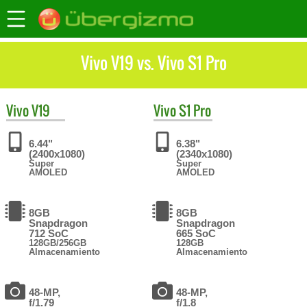
Vivo V19 vs. Vivo S1 Pro
Vivo
V19
Vivo
S1 Pro
6.44"
6.38"
(2400x1080)
(2340x1080)
Super
Super
AMOLED
AMOLED
8GB
8GB
Snapdragon
Snapdragon
712 SoC
665 SoC
128GB/256GB
128GB
Almacenamiento
Almacenamiento
48-MP,
48-MP,
f/1.79
f/1.8