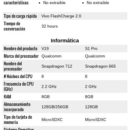
características
No extraíble
No extraíble
Tipo de carga rápida
Vivo FlashCharge 2.0
Tiempo de
32 hours
conversación
Informática
Nombre del producto
V19
S1 Pro
Marca del procesador
Qualcomm
Qualcomm
Nombre del
Snapdragon 712
Snapdragon 665
procesador
# Núcleos del CPU
8
8
Frecuencia de CPU
2.2 GHz
2 GHz
(GHz)
RAM
8GB
8GB
Almacenamiento
128GB/256GB
128GB
incorporado
Tipo de tarjeta de
MicroSDXC
MicroSDXC
memoria
Sistema Operativo