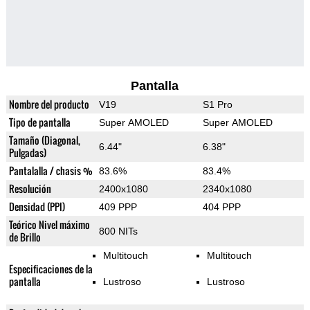
Pantalla
Nombre del producto
V19
S1 Pro
Tipo de pantalla
Super AMOLED
Super AMOLED
Tamaño (Diagonal,
6.44"
6.38"
Pulgadas)
Pantalalla / chasis %
83.6%
83.4%
Resolución
2400x1080
2340x1080
Densidad (PPI)
409 PPP
404 PPP
Teórico Nivel máximo
800 NITs
de Brillo
Multitouch
Multitouch
Especificaciones de la
pantalla
Lustroso
Lustroso