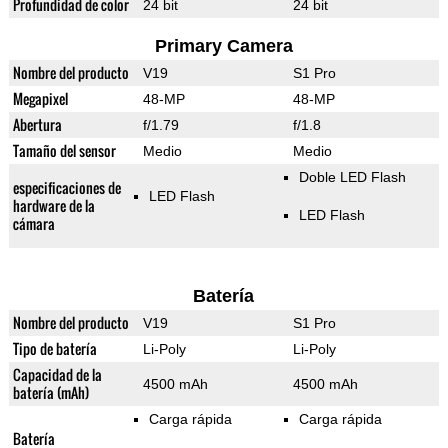
Profundidad de color
24 bit
24 bit
Primary Camera
Nombre del producto
V19
S1 Pro
Megapixel
48-MP
48-MP
Abertura
f/1.79
f/1.8
Tamaño del sensor
Medio
Medio
Doble LED Flash
especificaciones de
LED Flash
hardware de la
LED Flash
cámara
Batería
Nombre del producto
V19
S1 Pro
Tipo de batería
Li-Poly
Li-Poly
Capacidad de la
4500 mAh
4500 mAh
batería (mAh)
Carga rápida
Carga rápida
Batería