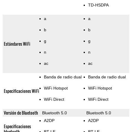
TD-HSDPA
a
a
b
b
g
g
Estándares WiFi
n
n
ac
ac
Banda de radio dual
Banda de radio dual
WiFi Hotspot
WiFi Hotspot
Especificaciones WiFi
WiFi Direct
WiFi Direct
Versión de Bluetooth
Bluetooth 5.0
Bluetooth 5.0
A2DP
A2DP
Especificaciones
bluetooth
BT LE
BT LE