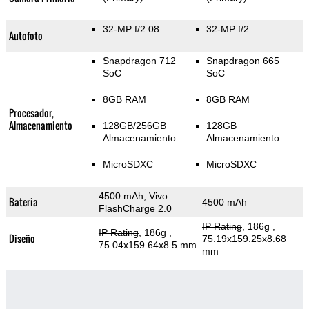
32-MP f/2.08
32-MP f/2
Autofoto
Snapdragon 712
Snapdragon 665
SoC
SoC
8GB RAM
8GB RAM
Procesador,
Almacenamiento
128GB/256GB
128GB
Almacenamiento
Almacenamiento
MicroSDXC
MicroSDXC
4500 mAh, Vivo
Bateria
4500 mAh
FlashCharge 2.0
IP Rating
, 186g
,
IP Rating
, 186g
,
Diseño
75.19x159.25x8.68
75.04x159.64x8.5 mm
mm