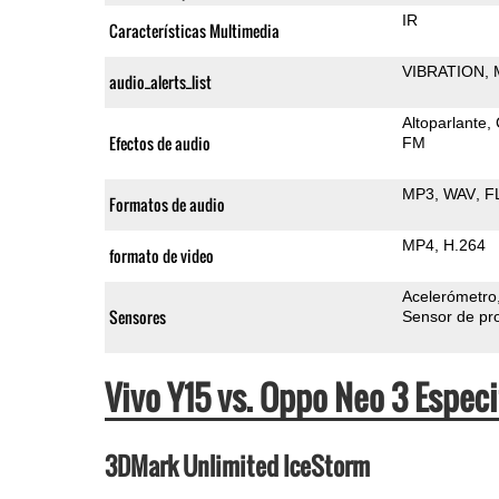
IR
Características Multimedia
VIBRATION
audio_alerts_list
Altoparlante
Efectos de audio
FM
MP3
WAV
F
Formatos de audio
MP4
H.264
formato de video
Acelerómetro
Sensores
Sensor de pr
Vivo Y15 vs. Oppo Neo 3 Espe
3DMark Unlimited IceStorm