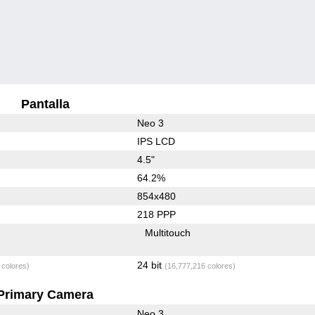
Pantalla
Neo 3
IPS LCD
4.5"
64.2%
854x480
218 PPP
Multitouch
24 bit
 colores)
(16,777,216 colores)
Primary Camera
Neo 3