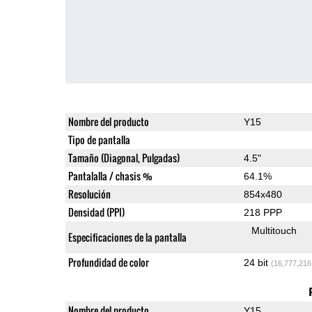
Nombre del producto
Y15
Tipo de pantalla
Tamaño (Diagonal, Pulgadas)
4.5"
Pantalalla / chasis %
64.1%
Resolución
854x480
Densidad (PPI)
218 PPP
Multitouch
Especificaciones de la pantalla
Profundidad de color
24 bit
(16,777,216
Nombre del producto
Y15