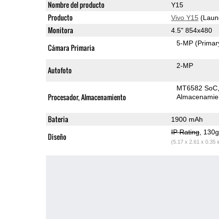
Nombre del producto
Y15
Producto
Vivo Y15
(Laun
Monitora
4.5" 854x480
5-MP
(Primar
Cámara Primaria
2-MP
Autofoto
MT6582 SoC
Procesador, Almacenamiento
Almacenamie
Bateria
1900 mAh
IP Rating
, 130
Diseño
(5.17 x 2.61 x 0.35 