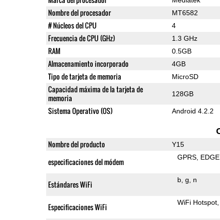
Nombre del procesador
MT6582
# Núcleos del CPU
4
Frecuencia de CPU (GHz)
1.3 GHz
RAM
0.5GB
Almacenamiento incorporado
4GB
Tipo de tarjeta de memoria
MicroSD
Capacidad máxima de la tarjeta de
128GB
memoria
Sistema Operativo (OS)
Android 4.2.2
Nombre del producto
Y15
GPRS
EDGE
especificaciones del módem
b
g
n
Estándares WiFi
WiFi Hotspot
Especificaciones WiFi