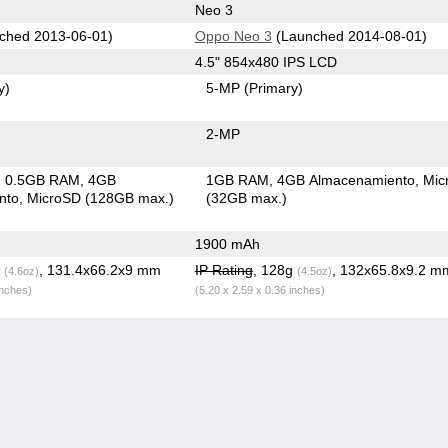
Neo 3
ched 2013-06-01)
Oppo Neo 3
(Launched 2014-08-01)
4.5" 854x480 IPS LCD
y)
5-MP
(Primary)
2-MP
0.5GB RAM
4GB
1GB RAM
4GB Almacenamiento
Mic
nto
MicroSD (128GB max.)
(32GB max.)
1900 mAh
g
, 131.4x66.2x9 mm
IP Rating
, 128g
, 132x65.8x9.2 m
(4.6oz)
(4.5oz)
inches)
(5.20 x 2.59 x 0.36 inches)