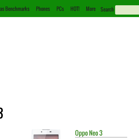
as Benchmarks
Phones
PCs
HOT!
More
Search
3
Oppo
Neo 3