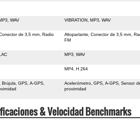
MP3
WAV
VIBRATION
MP3
WAV
Conector de 3,5 mm
Radio
Altoparlante
Conector de 3,5 mm
Ra
FM
LAC
MP3
WAV
MP4
H.264
Brújula
GPS
A-GPS
Acelerómetro
GPS
A-GPS
Sensor d
oximidad
proximidad
cificaciones & Velocidad Benchmarks