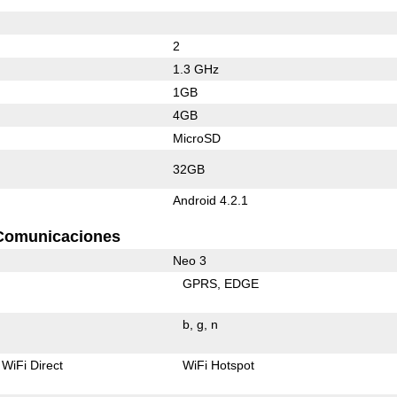
2
1.3 GHz
1GB
4GB
MicroSD
32GB
Android 4.2.1
Comunicaciones
Neo 3
GPRS
EDGE
b
g
n
WiFi Direct
WiFi Hotspot