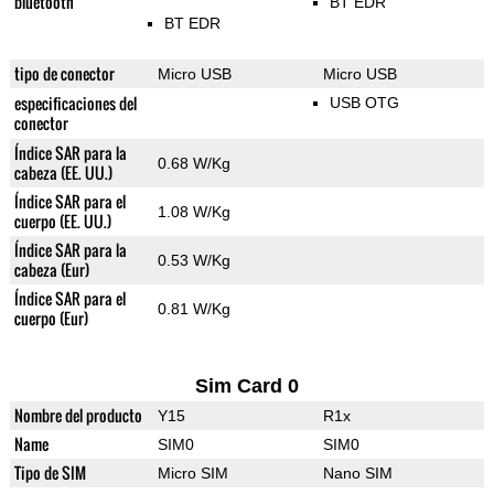
bluetooth
BT EDR
BT EDR
tipo de conector
Micro USB
Micro USB
especificaciones del
USB OTG
conector
Índice SAR para la
0.68 W/Kg
cabeza (EE. UU.)
Índice SAR para el
1.08 W/Kg
cuerpo (EE. UU.)
Índice SAR para la
0.53 W/Kg
cabeza (Eur)
Índice SAR para el
0.81 W/Kg
cuerpo (Eur)
Sim Card 0
Nombre del producto
Y15
R1x
Name
SIM0
SIM0
Tipo de SIM
Micro SIM
Nano SIM