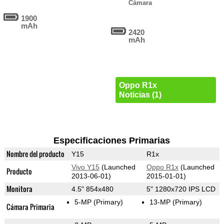
Cámara
1900
mAh
2420
mAh
Oppo R1x
Noticias (1)
Especificaciones Primarias
Nombre del producto
Y15
R1x
Vivo Y15
(Launched
Oppo R1x
(Launched
Producto
2013-06-01)
2015-01-01)
Monitora
4.5" 854x480
5" 1280x720 IPS LCD
5-MP
(Primary)
13-MP
(Primary)
Cámara Primaria