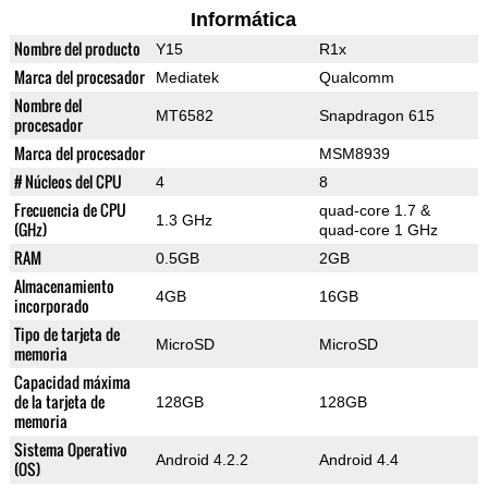
Informática
Nombre del producto
Y15
R1x
Marca del procesador
Mediatek
Qualcomm
Nombre del
MT6582
Snapdragon 615
procesador
Marca del procesador
MSM8939
# Núcleos del CPU
4
8
Frecuencia de CPU
quad-core 1.7 &
1.3 GHz
(GHz)
quad-core 1 GHz
RAM
0.5GB
2GB
Almacenamiento
4GB
16GB
incorporado
Tipo de tarjeta de
MicroSD
MicroSD
memoria
Capacidad máxima
de la tarjeta de
128GB
128GB
memoria
Sistema Operativo
Android 4.2.2
Android 4.4
(OS)