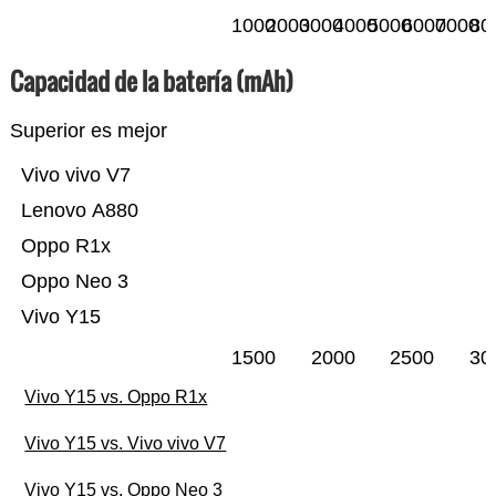
1000
2000
3000
4000
5000
6000
7000
80
Capacidad de la batería (mAh)
Superior es mejor
Vivo vivo V7
Lenovo A880
Oppo R1x
Oppo Neo 3
Vivo Y15
1500
2000
2500
30
Vivo Y15 vs. Oppo R1x
Vivo Y15 vs. Vivo vivo V7
Vivo Y15 vs. Oppo Neo 3