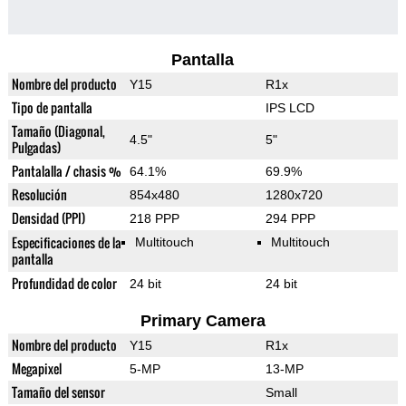
Pantalla
Nombre del producto
Y15
R1x
Tipo de pantalla
IPS LCD
Tamaño (Diagonal,
4.5"
5"
Pulgadas)
Pantalalla / chasis %
64.1%
69.9%
Resolución
854x480
1280x720
Densidad (PPI)
218 PPP
294 PPP
Especificaciones de la
Multitouch
Multitouch
pantalla
Profundidad de color
24 bit
24 bit
Primary Camera
Nombre del producto
Y15
R1x
Megapixel
5-MP
13-MP
Tamaño del sensor
Small