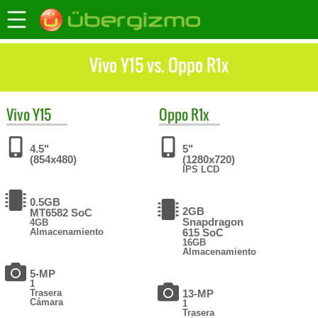
Vivo Y15 vs. Oppo R1x
Vivo
Y15
Oppo
R1x
4.5"
5"
(854x480)
(1280x720)
IPS LCD
0.5GB
2GB
MT6582 SoC
Snapdragon
4GB
Almacenamiento
615 SoC
16GB
Almacenamiento
5-MP
1
Trasera
13-MP
Cámara
1
Trasera