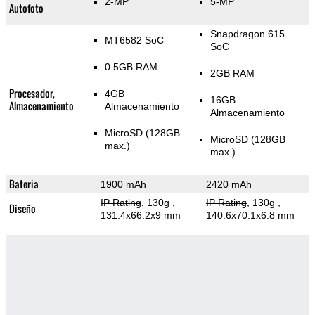
2-MP
5-MP
Autofoto
Snapdragon 615
MT6582 SoC
SoC
0.5GB RAM
2GB RAM
Procesador,
4GB
16GB
Almacenamiento
Almacenamiento
Almacenamiento
MicroSD (128GB
MicroSD (128GB
max.)
max.)
Bateria
1900 mAh
2420 mAh
IP Rating
, 130g
,
IP Rating
, 130g
,
Diseño
131.4x66.2x9 mm
140.6x70.1x6.8 mm