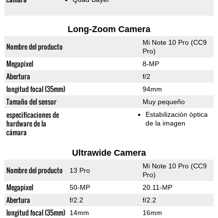
Long-Zoom Camera
Mi Note 10 Pro (CC9
Nombre del producto
Pro)
Megapixel
8-MP
Abertura
f/2
longitud focal (35mm)
94mm
Tamaño del sensor
Muy pequeño
especificaciones de
Estabilización óptica
hardware de la
de la imagen
cámara
Ultrawide Camera
Mi Note 10 Pro (CC9
Nombre del producto
13 Pro
Pro)
Megapixel
50-MP
20.11-MP
Abertura
f/2.2
f/2.2
longitud focal (35mm)
14mm
16mm