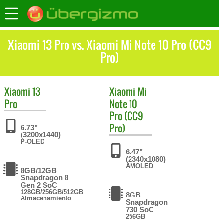
Xiaomi 13 Pro vs. Xiaomi Mi Note 10 Pro (CC9
Pro)
Xiaomi
13
Xiaomi
Mi
Pro
Note 10
Pro (CC9
Pro)
6.73"
(3200x1440)
P-OLED
6.47"
(2340x1080)
AMOLED
8GB/12GB
Snapdragon 8
Gen 2 SoC
128GB/256GB/512GB
8GB
Almacenamiento
Snapdragon
730 SoC
256GB