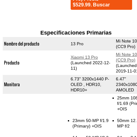
$529.99. Buscar
Especificaciones Primarias
Mi Note 10
Nombre del producto
13 Pro
(CC9 Pro)
Mi Note 10
Xiaomi 13 Pro
(CC9 Pro)
Producto
(Launched 2022-12-
(Launched
11)
2019-11-0
6.73" 3200x1440 P-
6.47"
Monitora
OLED , HDR10,
2340x108
HDR10+
AMOLED
25mm 10
f/1.69
(Pr
+OIS
23mm 50-MP f/1.9
50mm 12.
(Primary)
+OIS
MP f/2