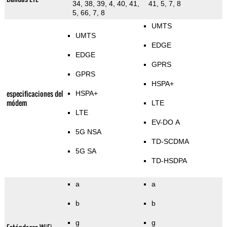
34, 38, 39, 4, 40, 41,
41, 5, 7, 8
5, 66, 7, 8
UMTS
UMTS
EDGE
EDGE
GPRS
GPRS
HSPA+
especificaciones del
HSPA+
módem
LTE
LTE
EV-DO A
5G NSA
TD-SCDMA
5G SA
TD-HSDPA
a
a
b
b
g
g