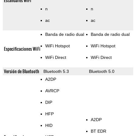
Estándares WiFi
n
n
ac
ac
Banda de radio dual
Banda de radio dual
WiFi Hotspot
WiFi Hotspot
Especificaciones WiFi
WiFi Direct
WiFi Direct
Versión de Bluetooth
Bluetooth 5.3
Bluetooth 5.0
A2DP
AVRCP
DIP
HFP
A2DP
HID
BT EDR