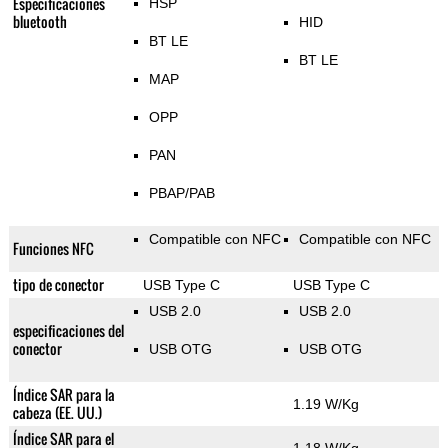
Especificaciones
HSP
bluetooth
HID
BT LE
BT LE
MAP
OPP
PAN
PBAP/PAB
Compatible con NFC
Compatible con NFC
Funciones NFC
tipo de conector
USB Type C
USB Type C
USB 2.0
USB 2.0
especificaciones del
conector
USB OTG
USB OTG
Índice SAR para la
1.19 W/Kg
cabeza (EE. UU.)
Índice SAR para el