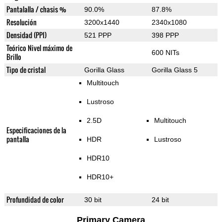
Pantalalla / chasis %
90.0%
87.8%
Resolución
3200x1440
2340x1080
Densidad (PPI)
521 PPP
398 PPP
Teórico Nivel máximo de
600 NITs
Brillo
Tipo de cristal
Gorilla Glass
Gorilla Glass 5
Multitouch
Lustroso
2.5D
Multitouch
Especificaciones de la
pantalla
HDR
Lustroso
HDR10
HDR10+
Profundidad de color
30 bit
24 bit
Primary Camera