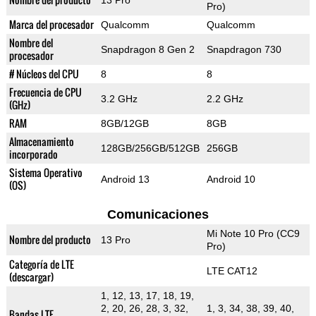
13 Pro
Pro)
Marca del procesador
Qualcomm
Qualcomm
Nombre del
Snapdragon 8 Gen 2
Snapdragon 730
procesador
# Núcleos del CPU
8
8
Frecuencia de CPU
3.2 GHz
2.2 GHz
(GHz)
RAM
8GB/12GB
8GB
Almacenamiento
128GB/256GB/512GB
256GB
incorporado
Sistema Operativo
Android 13
Android 10
(OS)
Comunicaciones
Mi Note 10 Pro (CC9
Nombre del producto
13 Pro
Pro)
Categoría de LTE
LTE CAT12
(descargar)
1, 12, 13, 17, 18, 19,
2, 20, 26, 28, 3, 32,
1, 3, 34, 38, 39, 40,
Bandas LTE