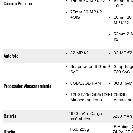
14mm 50-MP f/2.2
94mm 8-M
Cámara Primaria
+OIS
75mm 50-MP f/2
+OIS
16mm 20.
MP f/2.2
52mm 2-
f/2.4
32-MP f/2
32-MP f/2
Autofoto
Snapdragon 8 Gen 2
Snapdrag
SoC
730 SoC
8GB/12GB RAM
8GB RAM
Procesador, Almacenamiento
128GB/256GB/512GB
256GB
Almacenamiento
Almacena
4820 mAh, Carga
Bateria
5260 mAh
inalámbrica
IP Rating
,
IP68, 229g
,
Diseño
74.2x157.