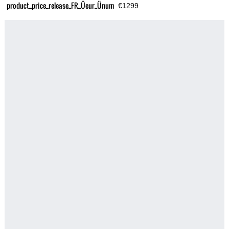
product_price_release_FR_Üeur_Ünum
€1299