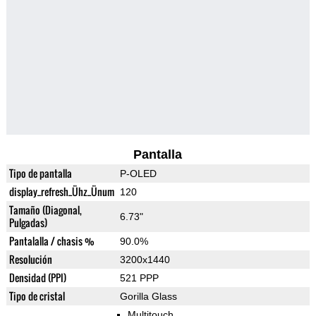
Pantalla
Tipo de pantalla
P-OLED
display_refresh_Ühz_Ünum
120
Tamaño (Diagonal,
6.73"
Pulgadas)
Pantalalla / chasis %
90.0%
Resolución
3200x1440
Densidad (PPI)
521 PPP
Tipo de cristal
Gorilla Glass
Multitouch