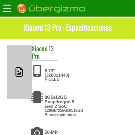
Xiaomi 13 Pro : Especificaciones
Xiaomi
13
Pro
6.73"
(3200x1440)
P-OLED
8GB/12GB
Snapdragon 8
Gen 2 SoC
128GB/256GB/512GB
Almacenamiento
50-MP,