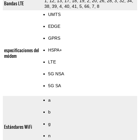
1, 12, 13, 17, 18, 19, 2, 20, 26, 28, 3, 32, 34,
Bandas LTE
38, 39, 4, 40, 41, 5, 66, 7, 8
UMTS
EDGE
GPRS
especificaciones del
HSPA+
módem
LTE
5G NSA
5G SA
a
b
g
Estándares WiFi
n