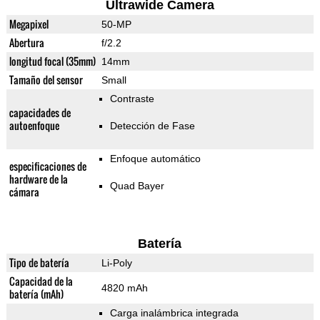
Ultrawide Camera
Megapixel
50-MP
Abertura
f/2.2
longitud focal (35mm)
14mm
Tamaño del sensor
Small
Contraste
capacidades de
autoenfoque
Detección de Fase
Enfoque automático
especificaciones de
hardware de la
Quad Bayer
cámara
Batería
Tipo de batería
Li-Poly
Capacidad de la
4820 mAh
batería (mAh)
Carga inalámbrica integrada