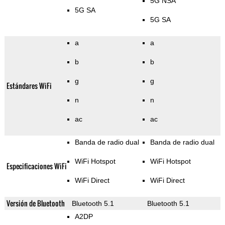
5G NSA
5G SA
5G SA
a
a
b
b
g
g
Estándares WiFi
n
n
ac
ac
Banda de radio dual
Banda de radio dual
WiFi Hotspot
WiFi Hotspot
Especificaciones WiFi
WiFi Direct
WiFi Direct
Versión de Bluetooth
Bluetooth 5.1
Bluetooth 5.1
A2DP