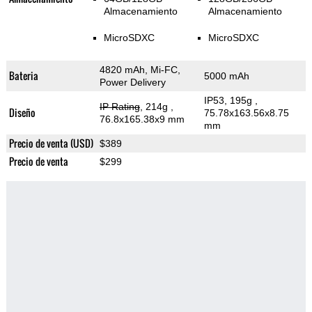
Almacenamiento
Almacenamiento
MicroSDXC
MicroSDXC
4820 mAh, Mi-FC,
Bateria
5000 mAh
Power Delivery
IP53, 195g
,
IP Rating
, 214g
,
Diseño
75.78x163.56x8.75
76.8x165.38x9 mm
mm
Precio de venta (USD)
$389
Precio de venta
$299