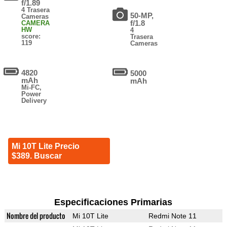
f/1.89
4 Trasera
50-MP,
Cameras
f/1.8
CAMERA
HW
4
score:
Trasera
119
Cameras
4820
5000
mAh
mAh
Mi-FC,
Power
Delivery
Mi 10T Lite Precio
$389. Buscar
Especificaciones Primarias
Nombre del producto
Mi 10T Lite
Redmi Note 11