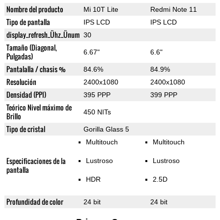
Nombre del producto
Mi 10T Lite
Redmi Note 11
Tipo de pantalla
IPS LCD
IPS LCD
display_refresh_Ühz_Ünum
30
Tamaño (Diagonal,
6.67"
6.6"
Pulgadas)
Pantalalla / chasis %
84.6%
84.9%
Resolución
2400x1080
2400x1080
Densidad (PPI)
395 PPP
399 PPP
Teórico Nivel máximo de
450 NITs
Brillo
Tipo de cristal
Gorilla Glass 5
Multitouch
Multitouch
Especificaciones de la
Lustroso
Lustroso
pantalla
HDR
2.5D
Profundidad de color
24 bit
24 bit