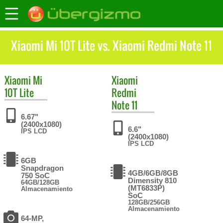
Xiaomi Mi 10T Lite vs. Xiaomi Redmi Note 11
Xiaomi
Mi
Xiaomi
10T Lite
Redmi
Note 11
6.67"
(2400x1080)
6.6"
IPS LCD
(2400x1080)
IPS LCD
6GB
Snapdragon
4GB/6GB/8GB
750 SoC
Dimensity 810
64GB/128GB
(MT6833P)
Almacenamiento
SoC
128GB/256GB
Almacenamiento
64-MP,