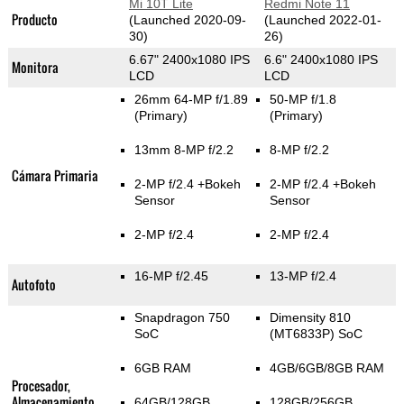
Mi 10T Lite
Redmi Note 11
Producto
(Launched 2020-09-
(Launched 2022-01-
30)
26)
6.67" 2400x1080 IPS
6.6" 2400x1080 IPS
Monitora
LCD
LCD
26mm 64-MP f/1.89
50-MP f/1.8
(Primary)
(Primary)
13mm 8-MP f/2.2
8-MP f/2.2
Cámara Primaria
2-MP f/2.4
+Bokeh
2-MP f/2.4
+Bokeh
Sensor
Sensor
2-MP f/2.4
2-MP f/2.4
16-MP f/2.45
13-MP f/2.4
Autofoto
Snapdragon 750
Dimensity 810
SoC
(MT6833P) SoC
6GB RAM
4GB/6GB/8GB RAM
Procesador,
Almacenamiento
64GB/128GB
128GB/256GB