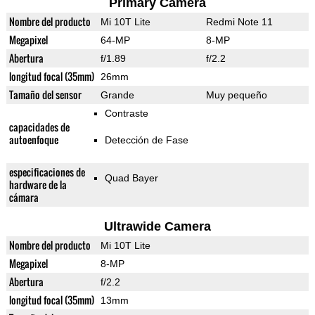
Primary Camera
Nombre del producto
Mi 10T Lite
Redmi Note 11
Megapixel
64-MP
8-MP
Abertura
f/1.89
f/2.2
longitud focal (35mm)
26mm
Tamaño del sensor
Grande
Muy pequeño
Contraste
capacidades de
autoenfoque
Detección de Fase
especificaciones de
Quad Bayer
hardware de la
cámara
Ultrawide Camera
Nombre del producto
Mi 10T Lite
Megapixel
8-MP
Abertura
f/2.2
longitud focal (35mm)
13mm