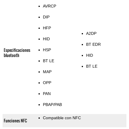
AVRCP
DIP
HFP
A2DP
HID
BT EDR
Especificaciones
HSP
bluetooth
HID
BT LE
BT LE
MAP
OPP
PAN
PBAP/PAB
Compatible con NFC
Funciones NFC