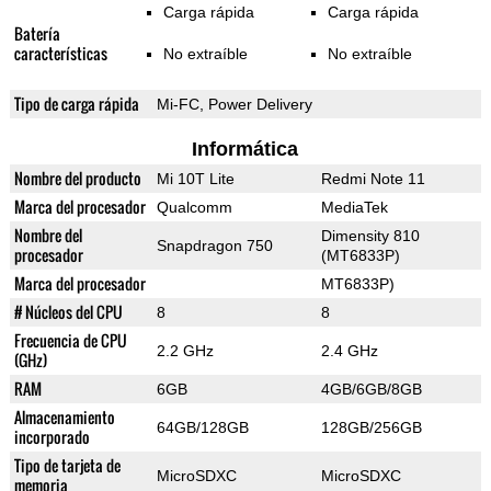
Carga rápida
Carga rápida
Batería
características
No extraíble
No extraíble
Tipo de carga rápida
Mi-FC, Power Delivery
Informática
Nombre del producto
Mi 10T Lite
Redmi Note 11
Marca del procesador
Qualcomm
MediaTek
Nombre del
Dimensity 810
Snapdragon 750
procesador
(MT6833P)
Marca del procesador
MT6833P)
# Núcleos del CPU
8
8
Frecuencia de CPU
2.2 GHz
2.4 GHz
(GHz)
RAM
6GB
4GB/6GB/8GB
Almacenamiento
64GB/128GB
128GB/256GB
incorporado
Tipo de tarjeta de
MicroSDXC
MicroSDXC
memoria