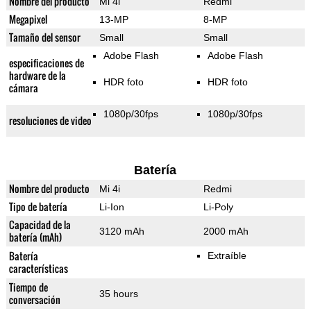
Nombre del producto
Mi 4i
Redmi
Megapixel
13-MP
8-MP
Tamaño del sensor
Small
Small
Adobe Flash
Adobe Flash
especificaciones de
hardware de la
HDR foto
HDR foto
cámara
1080p/30fps
1080p/30fps
resoluciones de video
Batería
Nombre del producto
Mi 4i
Redmi
Tipo de batería
Li-Ion
Li-Poly
Capacidad de la
3120 mAh
2000 mAh
batería (mAh)
Batería
Extraíble
características
Tiempo de
35 hours
conversación