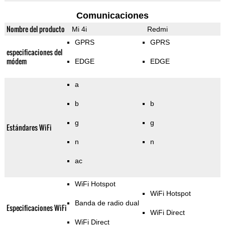
Comunicaciones
Nombre del producto
Mi 4i
Redmi
GPRS
GPRS
especificaciones del
módem
EDGE
EDGE
a
b
b
g
g
Estándares WiFi
n
n
ac
WiFi Hotspot
WiFi Hotspot
Banda de radio dual
Especificaciones WiFi
WiFi Direct
WiFi Direct