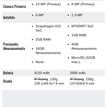
13-MP
(Primary)
8-MP
(Primary)
Cámara Primaria
5-MP
1.3-MP
Autofoto
Snapdragon 615
MT6589T SoC
SoC
1GB RAM
2GB RAM
Procesador,
4GB
Almacenamiento
16GB
Almacenamiento
Almacenamiento
MicroSD (32GB
None
max.)
Bateria
3120 mAh
2000 mAh
IP Rating
, 130g
,
IP Rating
, 158g
,
Diseño
138.1x69.6x7.8 mm
137x69x9.9 mm