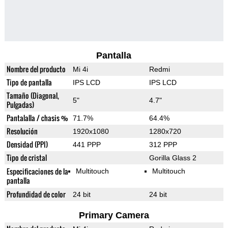
Pantalla
Nombre del producto
Mi 4i
Redmi
Tipo de pantalla
IPS LCD
IPS LCD
Tamaño (Diagonal,
5"
4.7"
Pulgadas)
Pantalalla / chasis %
71.7%
64.4%
Resolución
1920x1080
1280x720
Densidad (PPI)
441 PPP
312 PPP
Tipo de cristal
Gorilla Glass 2
Especificaciones de la
Multitouch
Multitouch
pantalla
Profundidad de color
24 bit
24 bit
Primary Camera