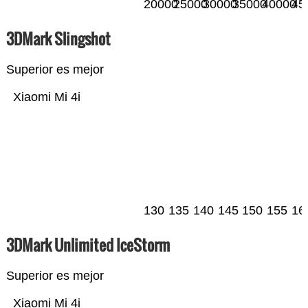
20000
25000
30000
35000
40000
45
3DMark Slingshot
Superior es mejor
Xiaomi Mi 4i
130
135
140
145
150
155
16
3DMark Unlimited IceStorm
Superior es mejor
Xiaomi Mi 4i