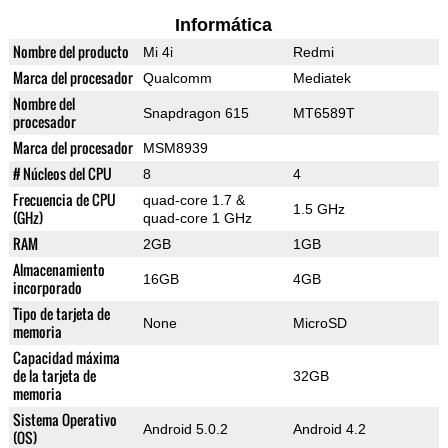
Informática
Nombre del producto
Mi 4i
Redmi
Marca del procesador
Qualcomm
Mediatek
Nombre del
Snapdragon 615
MT6589T
procesador
Marca del procesador
MSM8939
# Núcleos del CPU
8
4
Frecuencia de CPU
quad-core 1.7 &
1.5 GHz
(GHz)
quad-core 1 GHz
RAM
2GB
1GB
Almacenamiento
16GB
4GB
incorporado
Tipo de tarjeta de
None
MicroSD
memoria
Capacidad máxima
de la tarjeta de
32GB
memoria
Sistema Operativo
Android 5.0.2
Android 4.2
(OS)