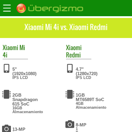
Xiaomi Mi 4i vs. Xiaomi Redmi
Xiaomi
Mi
Xiaomi
4i
Redmi
5"
4.7"
(1920x1080)
(1280x720)
IPS LCD
IPS LCD
2GB
1GB
Snapdragon
MT6589T SoC
615 SoC
4GB
Almacenamiento
16GB
Almacenamiento
8-MP
13-MP
1