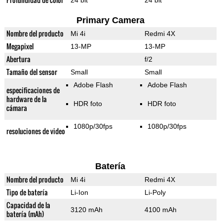
24 bit
24 bit
Primary Camera
Nombre del producto
Mi 4i
Redmi 4X
Megapixel
13-MP
13-MP
Abertura
f/2
Tamaño del sensor
Small
Small
Adobe Flash
Adobe Flash
especificaciones de
hardware de la
HDR foto
HDR foto
cámara
1080p/30fps
1080p/30fps
resoluciones de video
Batería
Nombre del producto
Mi 4i
Redmi 4X
Tipo de batería
Li-Ion
Li-Poly
Capacidad de la
3120 mAh
4100 mAh
batería (mAh)