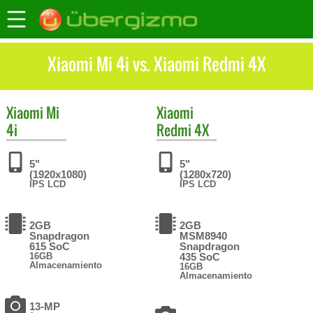
Xiaomi Mi 4i vs. Xiaomi Redmi 4X
Xiaomi
Mi
Xiaomi
4i
Redmi 4X
5"
5"
(1920x1080)
(1280x720)
IPS LCD
IPS LCD
2GB
2GB
Snapdragon
MSM8940
615 SoC
Snapdragon
16GB
435 SoC
Almacenamiento
16GB
Almacenamiento
13-MP