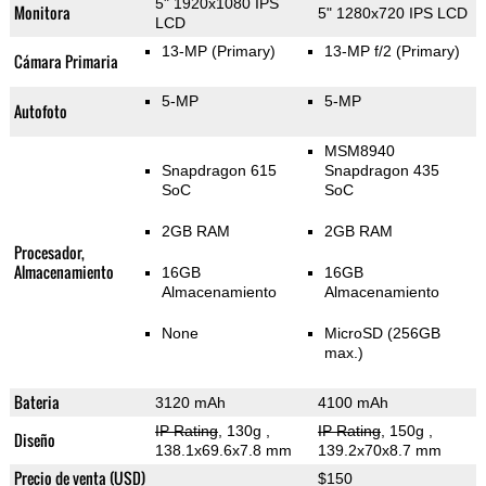
5" 1920x1080 IPS
Monitora
5" 1280x720 IPS LCD
LCD
13-MP
(Primary)
13-MP f/2
(Primary)
Cámara Primaria
5-MP
5-MP
Autofoto
MSM8940
Snapdragon 615
Snapdragon 435
SoC
SoC
2GB RAM
2GB RAM
Procesador,
Almacenamiento
16GB
16GB
Almacenamiento
Almacenamiento
None
MicroSD (256GB
max.)
Bateria
3120 mAh
4100 mAh
IP Rating
, 130g
,
IP Rating
, 150g
,
Diseño
138.1x69.6x7.8 mm
139.2x70x8.7 mm
Precio de venta (USD)
$150