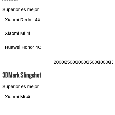
Superior es mejor
Xiaomi Redmi 4X
Xiaomi Mi 4i
Huawei Honor 4C
20000
25000
30000
35000
40000
45
3DMark Slingshot
Superior es mejor
Xiaomi Mi 4i