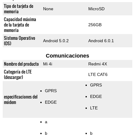
Tipo de tarjeta de
None
MicroSD
memoria
Capacidad máxima
de la tarjeta de
256GB
memoria
Sistema Operativo
Android 5.0.2
Android 6.0.1
(OS)
Comunicaciones
Nombre del producto
Mi 4i
Redmi 4X
Categoría de LTE
LTE CAT6
(descargar)
GPRS
GPRS
especificaciones del
EDGE
módem
EDGE
LTE
a
b
b