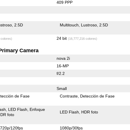
409 PPP
stroso
2.5D
Multitouch
Lustroso
2.5D
24 bit
 colores)
(16,777,216 colores)
Primary Camera
nova 2i
16-MP
f/2.2
Small
tección de Fase
Contraste
Detección de Fase
ash
LED Flash
Enfoque
LED Flash
HDR foto
DR foto
720p/120fps
1080p/30fps