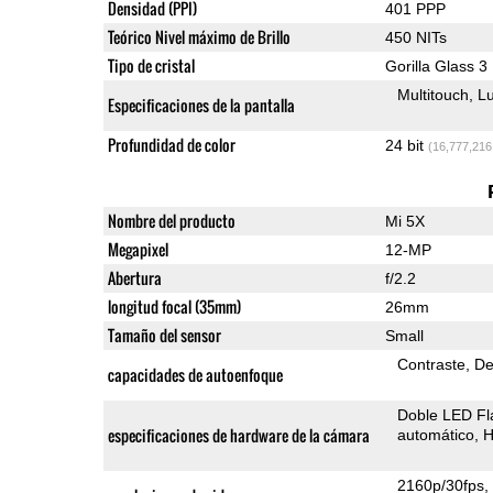
Densidad (PPI)
401 PPP
Teórico Nivel máximo de Brillo
450 NITs
Tipo de cristal
Gorilla Glass 3
Multitouch
Lu
Especificaciones de la pantalla
Profundidad de color
24 bit
(16,777,216
Nombre del producto
Mi 5X
Megapixel
12-MP
Abertura
f/2.2
longitud focal (35mm)
26mm
Tamaño del sensor
Small
Contraste
De
capacidades de autoenfoque
Doble LED Fl
especificaciones de hardware de la cámara
automático
H
2160p/30fps