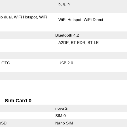
b
g
n
io dual
WiFi Hotspot
WiFi
WiFi Hotspot
WiFi Direct
Bluetooth 4.2
A2DP
BT EDR
BT LE
B OTG
USB 2.0
Sim Card 0
nova 2i
SIM 0
roSD
Nano SIM