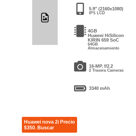
5.9" (2160x1080)
IPS LCD
4GB
Huawei HiSilicon
KIRIN 659 SoC
64GB
Almacenamiento
16-MP, f/2.2
2 Trasera Cameras
3340 mAh
Huawei nova 2i Precio
$350. Buscar