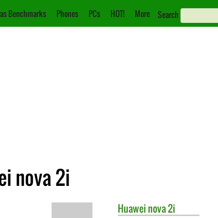
as Benchmarks
Phones
PCs
HOT!
More
Search
i nova 2i
Huawei
nova 2i