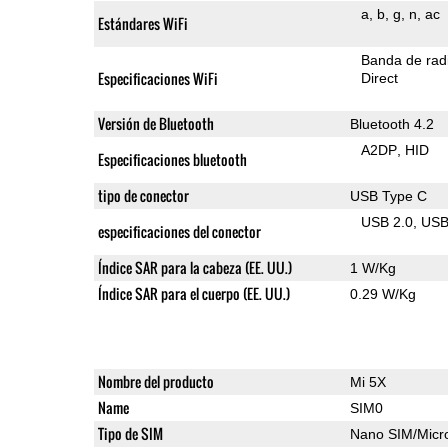
a
b
g
n
ac
Estándares WiFi
Banda de rad
Especificaciones WiFi
Direct
Versión de Bluetooth
Bluetooth 4.2
A2DP
HID
Especificaciones bluetooth
tipo de conector
USB Type C
USB 2.0
US
especificaciones del conector
Índice SAR para la cabeza (EE. UU.)
1 W/Kg
Índice SAR para el cuerpo (EE. UU.)
0.29 W/Kg
Nombre del producto
Mi 5X
Name
SIM0
Tipo de SIM
Nano SIM/Mic