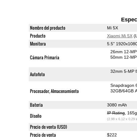
Espec
Nombre del producto
Mi 5X
Producto
Xiaomi Mi 5X
(L
Monitora
5.5" 1920x108
26mm 12-MP 
Cámara Primaria
50mm 12-MP 
32mm 5-MP f
Autofoto
Snapdragon 
Procesador, Almacenamiento
32GB/64GB A
Bateria
3080 mAh
IP Rating
, 165
Diseño
(2.98 x 6.12 x 0.29 
Precio de venta (USD)
Precio de venta
$222