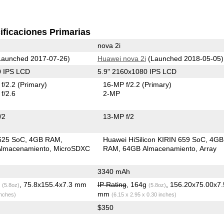
ificaciones Primarias
nova 2i
aunched 2017-07-26)
Huawei nova 2i
(Launched 2018-05-05)
0 IPS LCD
5.9" 2160x1080 IPS LCD
f/2.2
(Primary)
16-MP f/2.2
(Primary)
f/2.6
2-MP
/2
13-MP f/2
625 SoC
4GB RAM
Huawei HiSilicon KIRIN 659 SoC
4GB
lmacenamiento
MicroSDXC
RAM
64GB Almacenamiento
Array
3340 mAh
g
, 75.8x155.4x7.3 mm
IP Rating
, 164g
, 156.20x75.00x7
(5.8oz)
(5.8oz)
mm
inches)
(6.15 x 2.95 x 0.30 inches)
$350