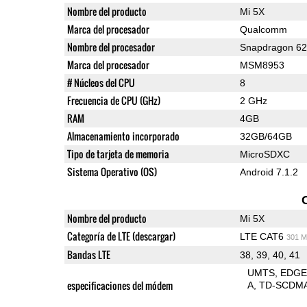
Nombre del producto
Mi 5X
Marca del procesador
Qualcomm
Nombre del procesador
Snapdragon 6
Marca del procesador
MSM8953
# Núcleos del CPU
8
Frecuencia de CPU (GHz)
2 GHz
RAM
4GB
Almacenamiento incorporado
32GB/64GB
Tipo de tarjeta de memoria
MicroSDXC
Sistema Operativo (OS)
Android 7.1.2
Nombre del producto
Mi 5X
Categoría de LTE (descargar)
LTE CAT6
301 M
Bandas LTE
38, 39, 40, 41
UMTS
EDG
especificaciones del módem
A
TD-SCDM