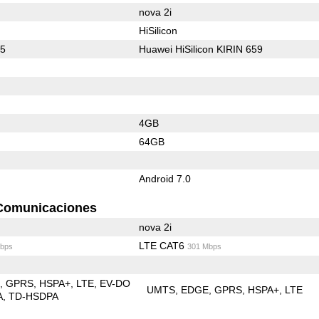
nova 2i
HiSilicon
25
Huawei HiSilicon KIRIN 659
4GB
64GB
Android 7.0
Comunicaciones
nova 2i
LTE CAT6
bps
301 Mbps
E
GPRS
HSPA+
LTE
EV-DO
UMTS
EDGE
GPRS
HSPA+
LTE
A
TD-HSDPA