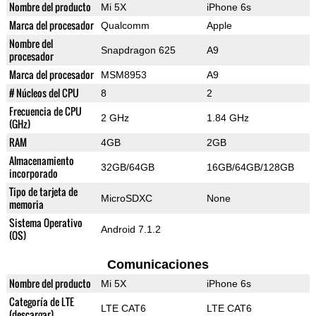
Nombre del producto
Mi 5X
iPhone 6s
Marca del procesador
Qualcomm
Apple
Nombre del
Snapdragon 625
A9
procesador
Marca del procesador
MSM8953
A9
# Núcleos del CPU
8
2
Frecuencia de CPU
2 GHz
1.84 GHz
(GHz)
RAM
4GB
2GB
Almacenamiento
32GB/64GB
16GB/64GB/128GB
incorporado
Tipo de tarjeta de
MicroSDXC
None
memoria
Sistema Operativo
Android 7.1.2
(OS)
Comunicaciones
Nombre del producto
Mi 5X
iPhone 6s
Categoría de LTE
LTE CAT6
LTE CAT6
(descargar)