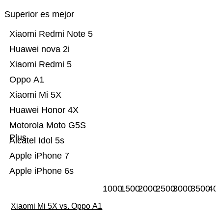
Superior es mejor
Xiaomi Redmi Note 5
Huawei nova 2i
Xiaomi Redmi 5
Oppo A1
Xiaomi Mi 5X
Huawei Honor 4X
Motorola Moto G5S
Plus
Alcatel Idol 5s
Apple iPhone 7
Apple iPhone 6s
1000
1500
2000
2500
3000
3500
40
Xiaomi Mi 5X vs. Oppo A1