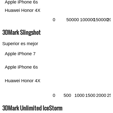
Apple iPhone 6s
Huawei Honor 4X
0
50000
100000
150000
20
3DMark Slingshot
Superior es mejor
Apple iPhone 7
Apple iPhone 6s
Huawei Honor 4X
0
500
1000
1500
2000
25
3DMark Unlimited IceStorm