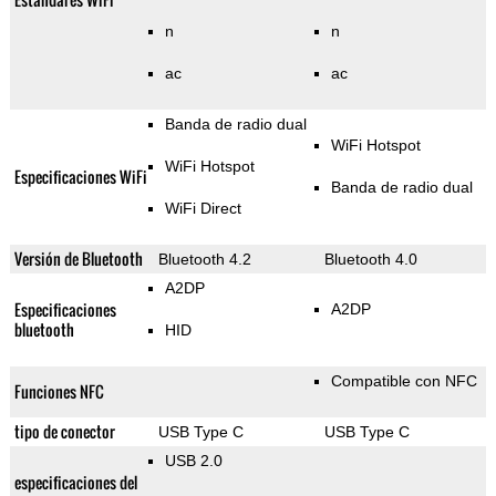
n
n
ac
ac
Banda de radio dual
WiFi Hotspot
WiFi Hotspot
Especificaciones WiFi
Banda de radio dual
WiFi Direct
Versión de Bluetooth
Bluetooth 4.2
Bluetooth 4.0
A2DP
Especificaciones
A2DP
bluetooth
HID
Compatible con NFC
Funciones NFC
tipo de conector
USB Type C
USB Type C
USB 2.0
especificaciones del