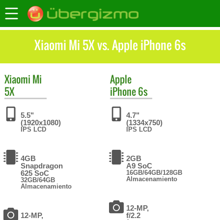
Xiaomi Mi 5X vs. Apple iPhone 6s
Xiaomi
Mi
Apple
5X
iPhone 6s
5.5"
4.7"
(1920x1080)
(1334x750)
IPS LCD
IPS LCD
4GB
2GB
Snapdragon
A9 SoC
625 SoC
16GB/64GB/128GB
Almacenamiento
32GB/64GB
Almacenamiento
12-MP,
12-MP,
f/2.2