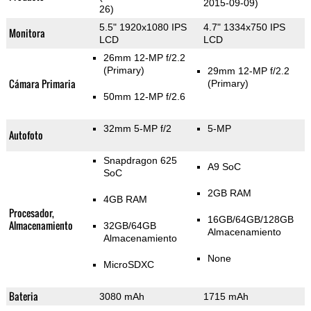
2015-09-09)
26)
5.5" 1920x1080 IPS
4.7" 1334x750 IPS
Monitora
LCD
LCD
26mm 12-MP f/2.2
(Primary)
29mm 12-MP f/2.2
Cámara Primaria
(Primary)
50mm 12-MP f/2.6
32mm 5-MP f/2
5-MP
Autofoto
Snapdragon 625
A9 SoC
SoC
2GB RAM
4GB RAM
Procesador,
16GB/64GB/128GB
Almacenamiento
32GB/64GB
Almacenamiento
Almacenamiento
None
MicroSDXC
Bateria
3080 mAh
1715 mAh