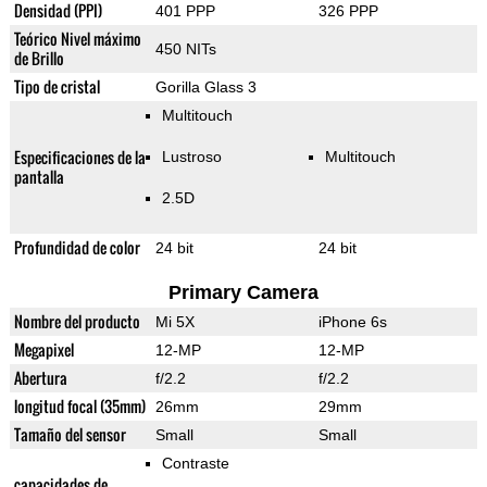
Densidad (PPI)
401 PPP
326 PPP
Teórico Nivel máximo
450 NITs
de Brillo
Tipo de cristal
Gorilla Glass 3
Multitouch
Especificaciones de la
Lustroso
Multitouch
pantalla
2.5D
Profundidad de color
24 bit
24 bit
Primary Camera
Nombre del producto
Mi 5X
iPhone 6s
Megapixel
12-MP
12-MP
Abertura
f/2.2
f/2.2
longitud focal (35mm)
26mm
29mm
Tamaño del sensor
Small
Small
Contraste
capacidades de