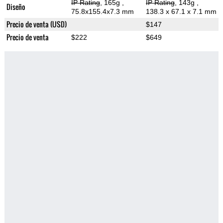
IP Rating
, 165g
,
IP Rating
, 143g
,
Diseño
75.8x155.4x7.3 mm
138.3 x 67.1 x 7.1 mm
Precio de venta (USD)
$147
Precio de venta
$222
$649