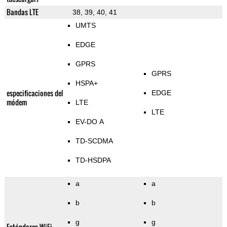
Bandas LTE
38, 39, 40, 41
UMTS
EDGE
GPRS
GPRS
HSPA+
especificaciones del
EDGE
módem
LTE
LTE
EV-DO A
TD-SCDMA
TD-HSDPA
a
a
b
b
g
g
Estándares WiFi