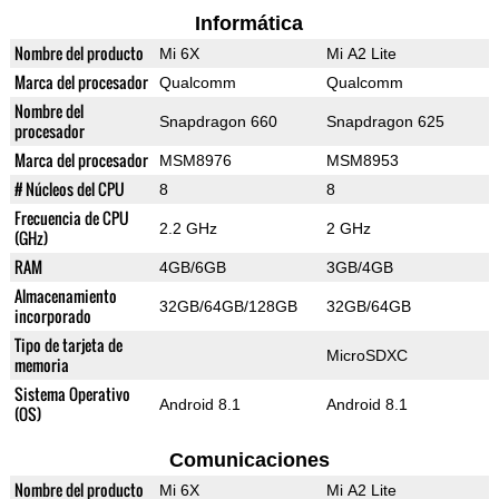
Informática
Nombre del producto
Mi 6X
Mi A2 Lite
Marca del procesador
Qualcomm
Qualcomm
Nombre del
Snapdragon 660
Snapdragon 625
procesador
Marca del procesador
MSM8976
MSM8953
# Núcleos del CPU
8
8
Frecuencia de CPU
2.2 GHz
2 GHz
(GHz)
RAM
4GB/6GB
3GB/4GB
Almacenamiento
32GB/64GB/128GB
32GB/64GB
incorporado
Tipo de tarjeta de
MicroSDXC
memoria
Sistema Operativo
Android 8.1
Android 8.1
(OS)
Comunicaciones
Nombre del producto
Mi 6X
Mi A2 Lite