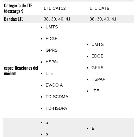
Categoría de LTE
LTE CAT12
LTE CAT6
(descargar)
Bandas LTE
38, 39, 40, 41
38, 39, 40, 41
UMTS
EDGE
UMTS
GPRS
EDGE
HSPA+
especificaciones del
GPRS
módem
LTE
HSPA+
EV-DO A
LTE
TD-SCDMA
TD-HSDPA
a
a
b