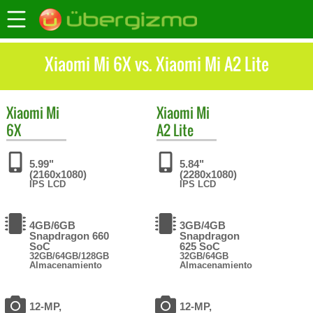
Xiaomi Mi 6X vs. Xiaomi Mi A2 Lite
Xiaomi
Mi
Xiaomi
Mi
6X
A2 Lite
5.99"
5.84"
(2160x1080)
(2280x1080)
IPS LCD
IPS LCD
4GB/6GB
3GB/4GB
Snapdragon 660
Snapdragon
SoC
625 SoC
32GB/64GB/128GB
32GB/64GB
Almacenamiento
Almacenamiento
12-MP,
12-MP,