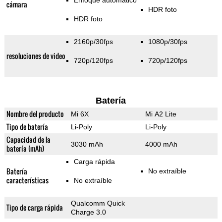
Enfoque automático
cámara
HDR foto
HDR foto
2160p/30fps
1080p/30fps
resoluciones de video
720p/120fps
720p/120fps
Batería
Nombre del producto
Mi 6X
Mi A2 Lite
Tipo de batería
Li-Poly
Li-Poly
Capacidad de la
3030 mAh
4000 mAh
batería (mAh)
Carga rápida
Batería
No extraíble
características
No extraíble
Qualcomm Quick
Tipo de carga rápida
Charge 3.0