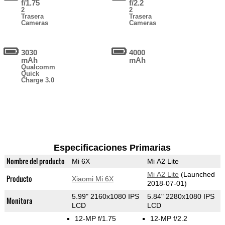
f/1.75
f/2.2
2
2
Trasera
Trasera
Cameras
Cameras
3030
4000
mAh
mAh
Qualcomm
Quick
Charge 3.0
Especificaciones Primarias
Nombre del producto
Mi 6X
Mi A2 Lite
Mi A2 Lite
(Launched
Producto
Xiaomi Mi 6X
2018-07-01)
5.99" 2160x1080 IPS
5.84" 2280x1080 IPS
Monitora
LCD
LCD
12-MP f/1.75
12-MP f/2.2