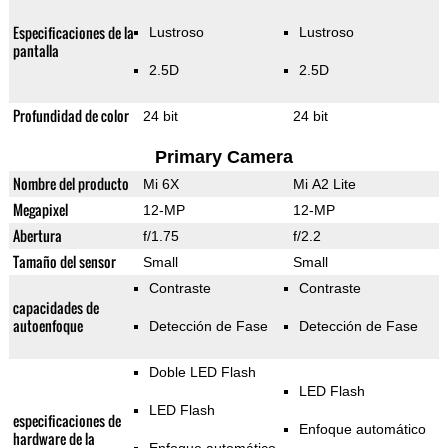
Especificaciones de la
Lustroso
Lustroso
pantalla
2.5D
2.5D
Profundidad de color
24 bit
24 bit
Primary Camera
Nombre del producto
Mi 6X
Mi A2 Lite
Megapixel
12-MP
12-MP
Abertura
f/1.75
f/2.2
Tamaño del sensor
Small
Small
Contraste
Contraste
capacidades de
autoenfoque
Detección de Fase
Detección de Fase
Doble LED Flash
LED Flash
LED Flash
especificaciones de
Enfoque automático
hardware de la