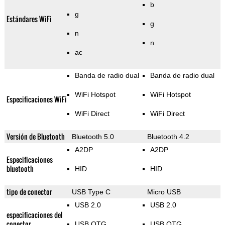
b
g
Estándares WiFi
g
n
n
ac
Banda de radio dual
Banda de radio dual
WiFi Hotspot
WiFi Hotspot
Especificaciones WiFi
WiFi Direct
WiFi Direct
Versión de Bluetooth
Bluetooth 5.0
Bluetooth 4.2
A2DP
A2DP
Especificaciones
bluetooth
HID
HID
tipo de conector
USB Type C
Micro USB
USB 2.0
USB 2.0
especificaciones del
conector
USB OTG
USB OTG