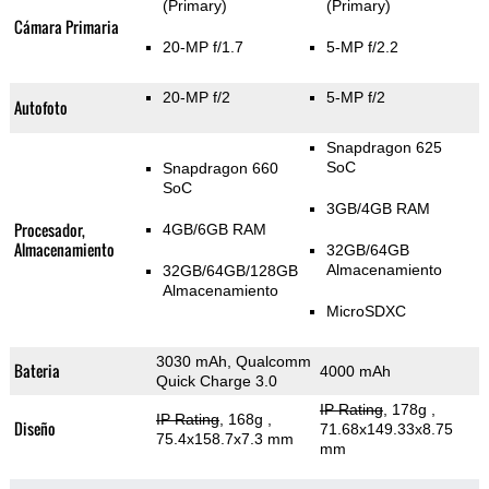
(Primary)
(Primary)
Cámara Primaria
20-MP f/1.7
5-MP f/2.2
20-MP f/2
5-MP f/2
Autofoto
Snapdragon 625
SoC
Snapdragon 660
SoC
3GB/4GB RAM
Procesador,
4GB/6GB RAM
Almacenamiento
32GB/64GB
Almacenamiento
32GB/64GB/128GB
Almacenamiento
MicroSDXC
3030 mAh, Qualcomm
Bateria
4000 mAh
Quick Charge 3.0
IP Rating
, 178g
,
IP Rating
, 168g
,
Diseño
71.68x149.33x8.75
75.4x158.7x7.3 mm
mm