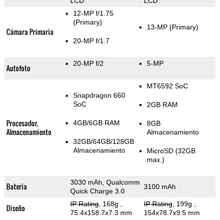
LCD
LCD
12-MP f/1.75
(Primary)
13-MP
(Primary)
Cámara Primaria
20-MP f/1.7
20-MP f/2
5-MP
Autofoto
MT6592 SoC
Snapdragon 660
SoC
2GB RAM
Procesador,
4GB/6GB RAM
8GB
Almacenamiento
Almacenamiento
32GB/64GB/128GB
Almacenamiento
MicroSD (32GB
max.)
3030 mAh, Qualcomm
Bateria
3100 mAh
Quick Charge 3.0
IP Rating
, 168g
,
IP Rating
, 199g
,
Diseño
75.4x158.7x7.3 mm
154x78.7x9.5 mm