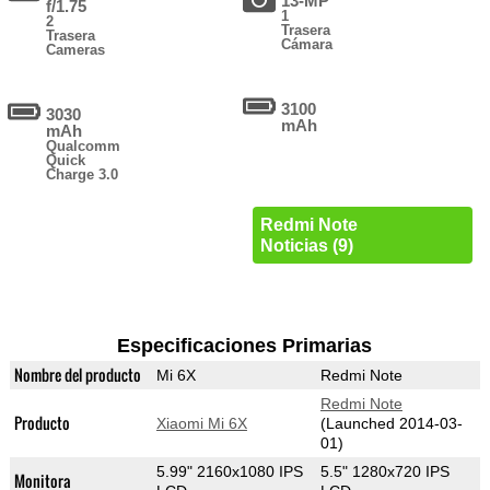
13-MP
f/1.75
1
2
Trasera
Trasera
Cámara
Cameras
3100
3030
mAh
mAh
Qualcomm
Quick
Charge 3.0
Redmi Note
Noticias (9)
Especificaciones Primarias
Nombre del producto
Mi 6X
Redmi Note
Redmi Note
Producto
Xiaomi Mi 6X
(Launched 2014-03-
01)
5.99" 2160x1080 IPS
5.5" 1280x720 IPS
Monitora