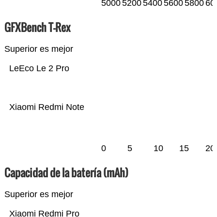
5000
5200
5400
5600
5800
60
GFXBench T-Rex
Superior es mejor
LeEco Le 2 Pro
Xiaomi Redmi Note
0
5
10
15
20
Capacidad de la batería (mAh)
Superior es mejor
Xiaomi Redmi Pro