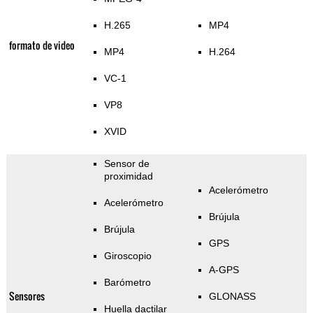
H.265
MP4
formato de video
MP4
H.264
VC-1
VP8
XVID
Sensor de
proximidad
Acelerómetro
Acelerómetro
Brújula
Brújula
GPS
Giroscopio
A-GPS
Barómetro
Sensores
GLONASS
Huella dactilar