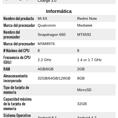
Charge 3.0
Informática
Nombre del producto
Mi 6X
Redmi Note
Marca del procesador
Qualcomm
Mediatek
Nombre del
Snapdragon 660
MT6592
procesador
Marca del procesador
MSM8976
# Núcleos del CPU
8
8
Frecuencia de CPU
2.2 GHz
1.4 or 1.7 GHz
(GHz)
RAM
4GB/6GB
2GB
Almacenamiento
32GB/64GB/128GB
8GB
incorporado
Tipo de tarjeta de
MicroSD
memoria
Capacidad máxima
de la tarjeta de
32GB
memoria
Sistema Operativo
Android 8.1
Android 4.2