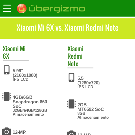
Xiaomi Mi 6X vs. Xiaomi Redmi Note
Xiaomi
Mi
Xiaomi
6X
Redmi
Note
5.99"
(2160x1080)
5.5"
IPS LCD
(1280x720)
IPS LCD
4GB/6GB
Snapdragon 660
2GB
SoC
MT6592 SoC
32GB/64GB/128GB
8GB
Almacenamiento
Almacenamiento
12-MP,