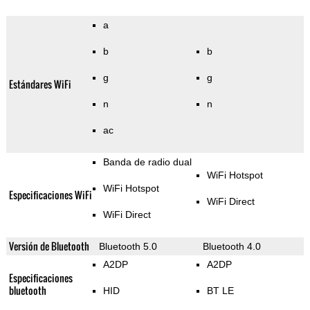
a
b
b
g
g
Estándares WiFi
n
n
ac
Banda de radio dual
WiFi Hotspot
WiFi Hotspot
Especificaciones WiFi
WiFi Direct
WiFi Direct
Versión de Bluetooth
Bluetooth 5.0
Bluetooth 4.0
A2DP
A2DP
Especificaciones
bluetooth
HID
BT LE