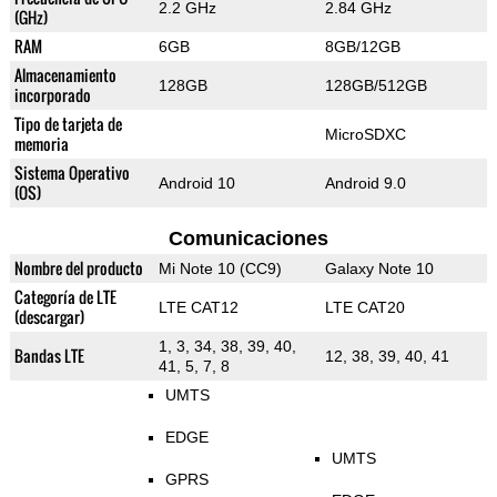
2.2 GHz
2.84 GHz
(GHz)
RAM
6GB
8GB/12GB
Almacenamiento
128GB
128GB/512GB
incorporado
Tipo de tarjeta de
MicroSDXC
memoria
Sistema Operativo
Android 10
Android 9.0
(OS)
Comunicaciones
Nombre del producto
Mi Note 10 (CC9)
Galaxy Note 10
Categoría de LTE
LTE CAT12
LTE CAT20
(descargar)
1, 3, 34, 38, 39, 40,
Bandas LTE
12, 38, 39, 40, 41
41, 5, 7, 8
UMTS
EDGE
UMTS
GPRS