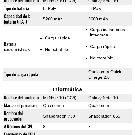
Nombre del producto
Mi Note 10 (CC9)
Galaxy Note 10
Tipo de batería
Li-Poly
Li-Poly
Capacidad de la
5260 mAh
3600 mAh
batería (mAh)
Carga inalámbrica
integrada
Carga rápida
Batería
Carga rápida
características
No extraíble
No extraíble
Qualcomm Quick
Tipo de carga rápida
Charge 2.0
Informática
Nombre del producto
Mi Note 10 (CC9)
Galaxy Note 10
Marca del procesador
Qualcomm
Qualcomm
Nombre del
Snapdragon 730
Snapdragon 855
procesador
# Núcleos del CPU
8
8
Frecuencia de CPU