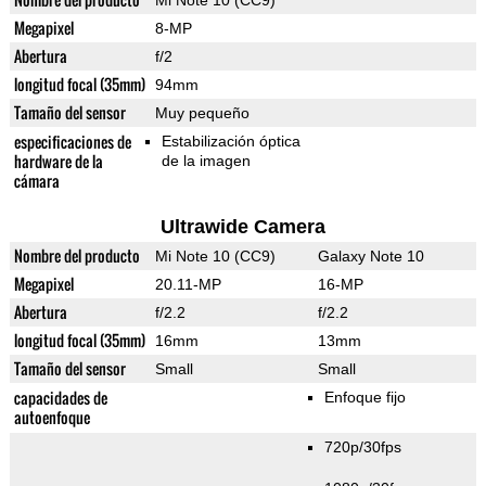
Mi Note 10 (CC9)
Megapixel
8-MP
Abertura
f/2
longitud focal (35mm)
94mm
Tamaño del sensor
Muy pequeño
especificaciones de
Estabilización óptica
hardware de la
de la imagen
cámara
Ultrawide Camera
Nombre del producto
Mi Note 10 (CC9)
Galaxy Note 10
Megapixel
20.11-MP
16-MP
Abertura
f/2.2
f/2.2
longitud focal (35mm)
16mm
13mm
Tamaño del sensor
Small
Small
capacidades de
Enfoque fijo
autoenfoque
720p/30fps