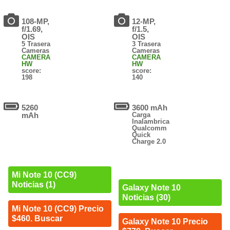
108-MP,
12-MP,
f/1.69,
f/1.5,
OIS
OIS
5 Trasera
3 Trasera
Cameras
Cameras
CAMERA
CAMERA
HW
HW
score:
score:
198
140
5260
3600 mAh
mAh
Carga
Inalambrica
Qualcomm
Quick
Charge 2.0
Mi Note 10 (CC9)
Noticias (1)
Galaxy Note 10
Noticias (30)
Mi Note 10 (CC9) Precio
$460. Buscar
Galaxy Note 10 Precio