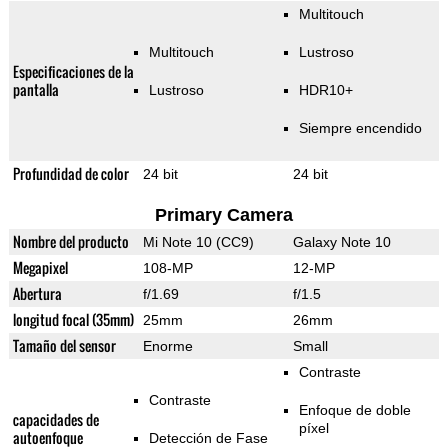
Multitouch
Multitouch
Lustroso
Especificaciones de la
pantalla
Lustroso
HDR10+
Siempre encendido
Profundidad de color
24 bit
24 bit
Primary Camera
Nombre del producto
Mi Note 10 (CC9)
Galaxy Note 10
Megapixel
108-MP
12-MP
Abertura
f/1.69
f/1.5
longitud focal (35mm)
25mm
26mm
Tamaño del sensor
Enorme
Small
Contraste
Contraste
Enfoque de doble
capacidades de
píxel
autoenfoque
Detección de Fase