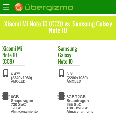
Xiaomi Mi Note 10 (CC9) vs. Samsung Galaxy
Note 10
Xiaomi
Mi
Samsung
Note 10
Galaxy
(CC9)
Note 10
6.47"
6.3"
(2340x1080)
(2280x1080)
AMOLED
AMOLED
6GB
8GB/12GB
Snapdragon
Snapdragon
730 SoC
855 SoC
128GB
128GB/512GB
Almacenamiento
Almacenamiento