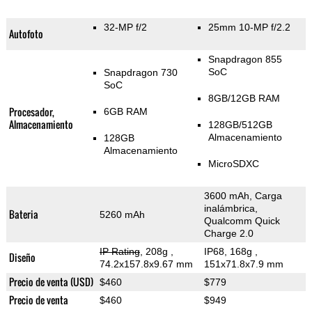
32-MP f/2
25mm 10-MP f/2.2
Autofoto
Snapdragon 855
SoC
Snapdragon 730
SoC
8GB/12GB RAM
Procesador,
6GB RAM
Almacenamiento
128GB/512GB
Almacenamiento
128GB
Almacenamiento
MicroSDXC
3600 mAh, Carga
inalámbrica,
Bateria
5260 mAh
Qualcomm Quick
Charge 2.0
IP Rating
, 208g
,
IP68, 168g
,
Diseño
74.2x157.8x9.67 mm
151x71.8x7.9 mm
Precio de venta (USD)
$460
$779
Precio de venta
$460
$949