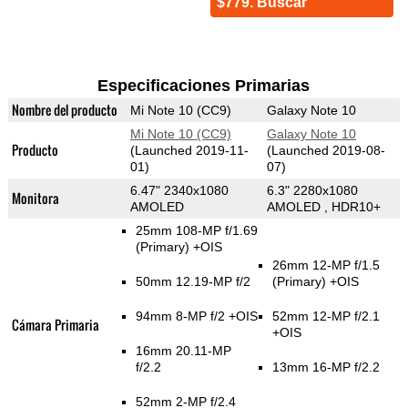
$779. Buscar
Especificaciones Primarias
Nombre del producto
Mi Note 10 (CC9)
Galaxy Note 10
Mi Note 10 (CC9)
Galaxy Note 10
Producto
(Launched 2019-11-
(Launched 2019-08-
01)
07)
6.47" 2340x1080
6.3" 2280x1080
Monitora
AMOLED
AMOLED , HDR10+
25mm 108-MP f/1.69
(Primary)
+OIS
26mm 12-MP f/1.5
50mm 12.19-MP f/2
(Primary)
+OIS
94mm 8-MP f/2 +OIS
52mm 12-MP f/2.1
Cámara Primaria
+OIS
16mm 20.11-MP
f/2.2
13mm 16-MP f/2.2
52mm 2-MP f/2.4