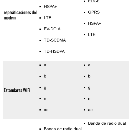
EDGE
HSPA+
especificaciones del
GPRS
módem
LTE
HSPA+
EV-DO A
LTE
TD-SCDMA
TD-HSDPA
a
a
b
b
g
g
Estándares WiFi
n
n
ac
ac
Banda de radio dual
Banda de radio dual