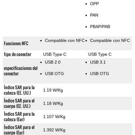
OPP
PAN
PBAP/PAB
Compatible con NFC
Compatible con NFC
Funciones NFC
tipo de conector
USB Type C
USB Type C
USB 2.0
USB 3.1
especificaciones del
conector
USB OTG
USB OTG
Índice SAR para la
1.19 W/Kg
cabeza (EE. UU.)
Índice SAR para el
1.18 W/Kg
cuerpo (EE. UU.)
Índice SAR para la
1.107 W/Kg
cabeza (Eur)
Índice SAR para el
1.392 W/Kg
cuerpo (Eur)