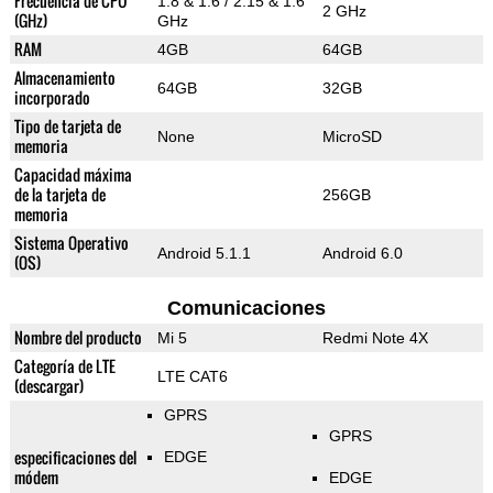
Frecuencia de CPU
1.8 & 1.6 / 2.15 & 1.6
2 GHz
(GHz)
GHz
RAM
4GB
64GB
Almacenamiento
64GB
32GB
incorporado
Tipo de tarjeta de
None
MicroSD
memoria
Capacidad máxima
de la tarjeta de
256GB
memoria
Sistema Operativo
Android 5.1.1
Android 6.0
(OS)
Comunicaciones
Nombre del producto
Mi 5
Redmi Note 4X
Categoría de LTE
LTE CAT6
(descargar)
GPRS
GPRS
especificaciones del
EDGE
módem
EDGE