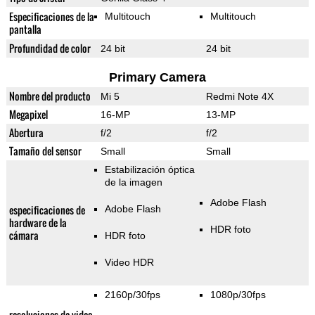
Especificaciones de la
Multitouch
Multitouch
pantalla
Profundidad de color
24 bit
24 bit
Primary Camera
Nombre del producto
Mi 5
Redmi Note 4X
Megapixel
16-MP
13-MP
Abertura
f/2
f/2
Tamaño del sensor
Small
Small
Estabilización óptica
de la imagen
Adobe Flash
especificaciones de
Adobe Flash
hardware de la
HDR foto
cámara
HDR foto
Video HDR
2160p/30fps
1080p/30fps
resoluciones de video