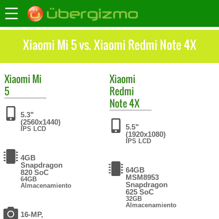
Xiaomi Mi 5 vs. Xiaomi Redmi Note 4X
Xiaomi
Mi
Xiaomi
5
Redmi
Note 4X
5.3"
(2560x1440)
5.5"
IPS LCD
(1920x1080)
IPS LCD
4GB
Snapdragon
64GB
820 SoC
MSM8953
64GB
Snapdragon
Almacenamiento
625 SoC
32GB
Almacenamiento
16-MP,