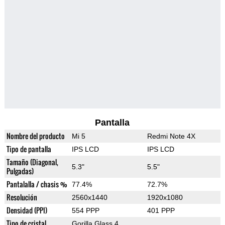
Pantalla
Nombre del producto
Mi 5
Redmi Note 4X
Tipo de pantalla
IPS LCD
IPS LCD
Tamaño (Diagonal,
5.3"
5.5"
Pulgadas)
Pantalalla / chasis %
77.4%
72.7%
Resolución
2560x1440
1920x1080
Densidad (PPI)
554 PPP
401 PPP
Tipo de cristal
Gorilla Glass 4