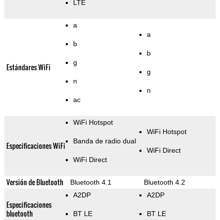
LTE
a
a
b
b
g
Estándares WiFi
g
n
n
ac
WiFi Hotspot
WiFi Hotspot
Banda de radio dual
Especificaciones WiFi
WiFi Direct
WiFi Direct
Versión de Bluetooth
Bluetooth 4.1
Bluetooth 4.2
A2DP
A2DP
Especificaciones
bluetooth
BT LE
BT LE