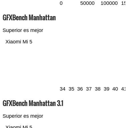
0
50000
100000
15
GFXBench Manhattan
Superior es mejor
Xiaomi Mi 5
34
35
36
37
38
39
40
41
GFXBench Manhattan 3.1
Superior es mejor
Xiaomi Mi 5