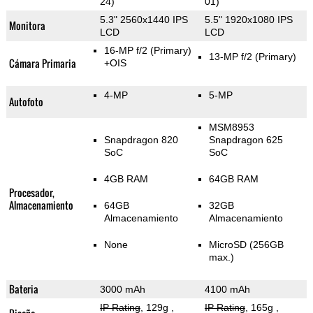
24)
01)
5.3" 2560x1440 IPS
5.5" 1920x1080 IPS
Monitora
LCD
LCD
16-MP f/2
(Primary)
13-MP f/2
(Primary)
Cámara Primaria
+OIS
4-MP
5-MP
Autofoto
MSM8953
Snapdragon 820
Snapdragon 625
SoC
SoC
4GB RAM
64GB RAM
Procesador,
Almacenamiento
64GB
32GB
Almacenamiento
Almacenamiento
None
MicroSD (256GB
max.)
Bateria
3000 mAh
4100 mAh
IP Rating
, 129g
,
IP Rating
, 165g
,