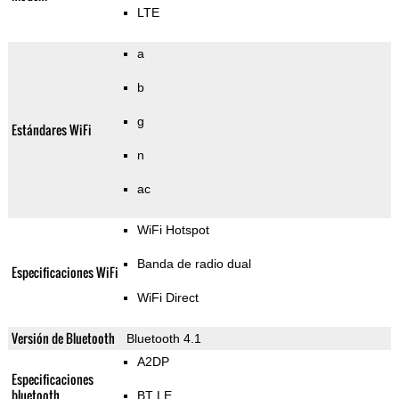
LTE
a
b
g
Estándares WiFi
n
ac
WiFi Hotspot
Banda de radio dual
Especificaciones WiFi
WiFi Direct
Versión de Bluetooth
Bluetooth 4.1
A2DP
Especificaciones
bluetooth
BT LE