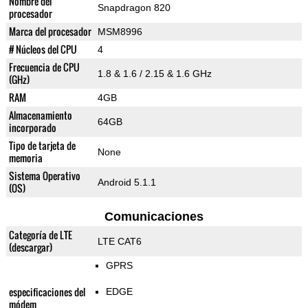
Nombre del
Snapdragon 820
procesador
Marca del procesador
MSM8996
# Núcleos del CPU
4
Frecuencia de CPU
1.8 & 1.6 / 2.15 & 1.6 GHz
(GHz)
RAM
4GB
Almacenamiento
64GB
incorporado
Tipo de tarjeta de
None
memoria
Sistema Operativo
Android 5.1.1
(OS)
Comunicaciones
Categoría de LTE
LTE CAT6
(descargar)
GPRS
especificaciones del
EDGE
módem