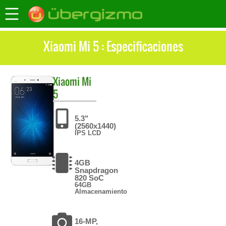
Xiaomi Mi 5 : Especificaciones
Xiaomi
Mi
5
5.3"
(2560x1440)
IPS LCD
4GB
Snapdragon
820 SoC
64GB
Almacenamiento
16-MP,