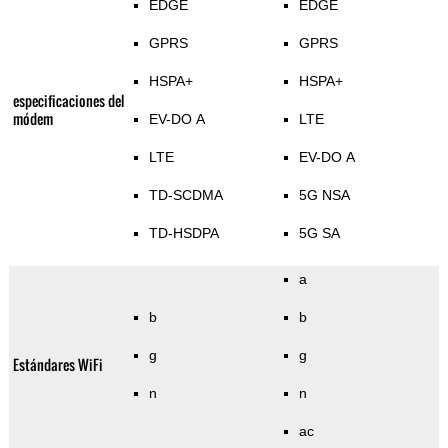
EDGE
EDGE
GPRS
GPRS
HSPA+
HSPA+
especificaciones del
módem
EV-DO A
LTE
LTE
EV-DO A
TD-SCDMA
5G NSA
TD-HSDPA
5G SA
a
b
b
g
g
Estándares WiFi
n
n
ac