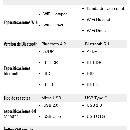
Banda de radio dual
WiFi Hotspot
WiFi Hotspot
Especificaciones WiFi
WiFi Direct
WiFi Direct
Versión de Bluetooth
Bluetooth 4.2
Bluetooth 5.1
A2DP
A2DP
BT EDR
BT EDR
Especificaciones
bluetooth
HID
HID
BT LE
BT LE
tipo de conector
Micro USB
USB Type C
USB 2.0
USB 2.0
especificaciones del
conector
USB OTG
USB OTG
Índice SAR para la