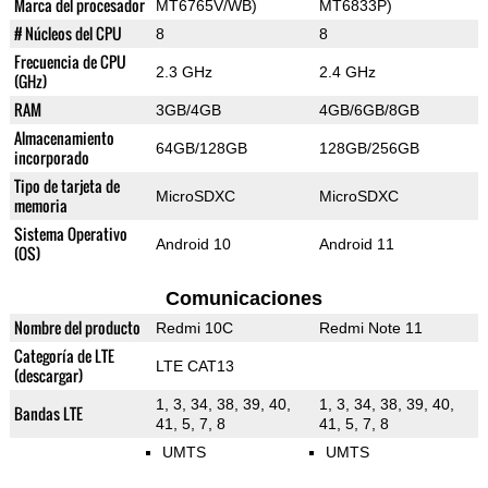
Marca del procesador
MT6765V/WB)
MT6833P)
# Núcleos del CPU
8
8
Frecuencia de CPU
2.3 GHz
2.4 GHz
(GHz)
RAM
3GB/4GB
4GB/6GB/8GB
Almacenamiento
64GB/128GB
128GB/256GB
incorporado
Tipo de tarjeta de
MicroSDXC
MicroSDXC
memoria
Sistema Operativo
Android 10
Android 11
(OS)
Comunicaciones
Nombre del producto
Redmi 10C
Redmi Note 11
Categoría de LTE
LTE CAT13
(descargar)
1, 3, 34, 38, 39, 40,
1, 3, 34, 38, 39, 40,
Bandas LTE
41, 5, 7, 8
41, 5, 7, 8
UMTS
UMTS