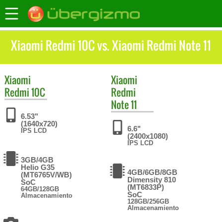
Xiaomi Redmi 10C vs. Xiaomi Redmi Note 11
Xiaomi
Xiaomi
Redmi 10C
Redmi
Note 11
6.53"
(1640x720)
6.6"
IPS LCD
(2400x1080)
IPS LCD
3GB/4GB
Helio G35
4GB/6GB/8GB
(MT6765V/WB)
Dimensity 810
SoC
(MT6833P)
64GB/128GB
SoC
Almacenamiento
128GB/256GB
Almacenamiento