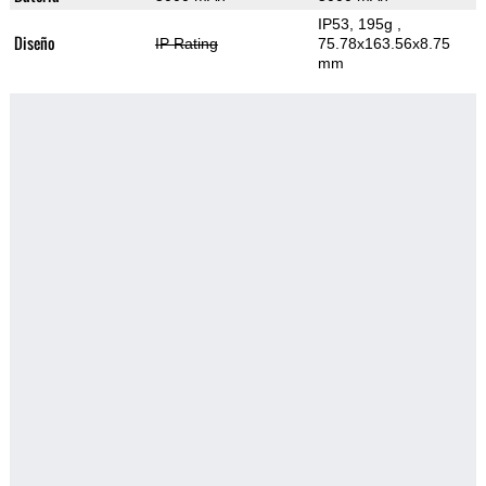
IP53, 195g
,
Diseño
IP Rating
75.78x163.56x8.75
mm