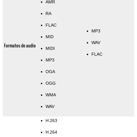
AMR
RA
FLAC
MP3
MID
WAV
Formatos de audio
MIDI
FLAC
MP3
OGA
OGG
WMA
WAV
H.263
H.264