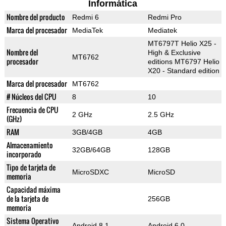
Informática
Nombre del producto
Redmi 6
Redmi Pro
Marca del procesador
MediaTek
Mediatek
MT6797T Helio X25 -
Nombre del
High & Exclusive
MT6762
procesador
editions MT6797 Helio
X20 - Standard edition
Marca del procesador
MT6762
# Núcleos del CPU
8
10
Frecuencia de CPU
2 GHz
2.5 GHz
(GHz)
RAM
3GB/4GB
4GB
Almacenamiento
32GB/64GB
128GB
incorporado
Tipo de tarjeta de
MicroSDXC
MicroSD
memoria
Capacidad máxima
de la tarjeta de
256GB
memoria
Sistema Operativo
Android 8.1
Android 6.0