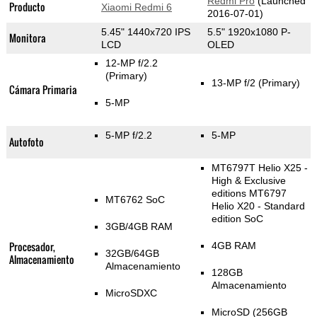
Redmi Pro
(Launched
Producto
Xiaomi Redmi 6
2016-07-01)
5.45" 1440x720 IPS
5.5" 1920x1080 P-
Monitora
LCD
OLED
12-MP f/2.2
(Primary)
13-MP f/2
(Primary)
Cámara Primaria
5-MP
5-MP f/2.2
5-MP
Autofoto
MT6797T Helio X25 -
High & Exclusive
editions MT6797
MT6762 SoC
Helio X20 - Standard
edition SoC
3GB/4GB RAM
Procesador,
4GB RAM
32GB/64GB
Almacenamiento
Almacenamiento
128GB
Almacenamiento
MicroSDXC
MicroSD (256GB