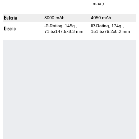
max.)
Bateria
3000 mAh
4050 mAh
IP Rating
, 145g
,
IP Rating
, 174g
,
Diseño
71.5x147.5x8.3 mm
151.5x76.2x8.2 mm