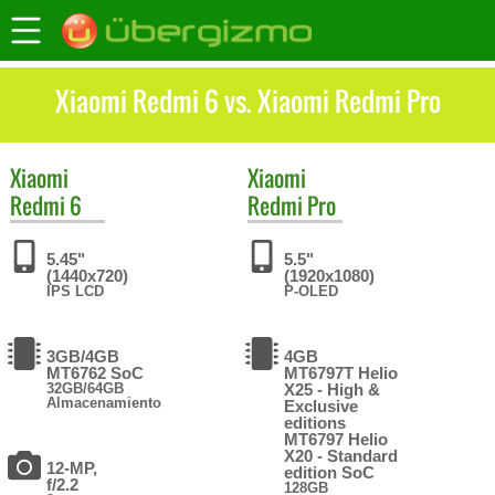
Xiaomi Redmi 6 vs. Xiaomi Redmi Pro
Xiaomi
Xiaomi
Redmi 6
Redmi Pro
5.45"
5.5"
(1440x720)
(1920x1080)
IPS LCD
P-OLED
3GB/4GB
4GB
MT6762 SoC
MT6797T Helio
32GB/64GB
X25 - High &
Almacenamiento
Exclusive
editions
MT6797 Helio
X20 - Standard
12-MP,
edition SoC
f/2.2
128GB