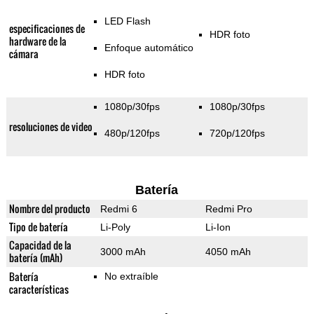
LED Flash
especificaciones de
HDR foto
hardware de la
Enfoque automático
cámara
HDR foto
1080p/30fps
1080p/30fps
resoluciones de video
480p/120fps
720p/120fps
Batería
Nombre del producto
Redmi 6
Redmi Pro
Tipo de batería
Li-Poly
Li-Ion
Capacidad de la
3000 mAh
4050 mAh
batería (mAh)
Batería
No extraíble
características