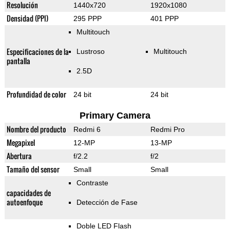
Resolución
1440x720
1920x1080
Densidad (PPI)
295 PPP
401 PPP
Multitouch
Especificaciones de la
Lustroso
Multitouch
pantalla
2.5D
Profundidad de color
24 bit
24 bit
Primary Camera
Nombre del producto
Redmi 6
Redmi Pro
Megapixel
12-MP
13-MP
Abertura
f/2.2
f/2
Tamaño del sensor
Small
Small
Contraste
capacidades de
autoenfoque
Detección de Fase
Doble LED Flash