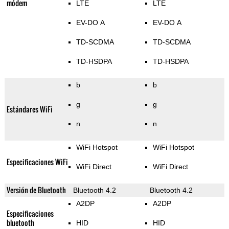
módem
LTE
LTE
EV-DO A
EV-DO A
TD-SCDMA
TD-SCDMA
TD-HSDPA
TD-HSDPA
b
b
g
g
Estándares WiFi
n
n
WiFi Hotspot
WiFi Hotspot
Especificaciones WiFi
WiFi Direct
WiFi Direct
Versión de Bluetooth
Bluetooth 4.2
Bluetooth 4.2
A2DP
A2DP
Especificaciones
bluetooth
HID
HID