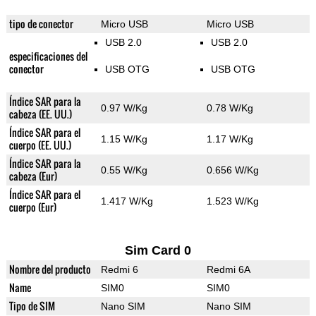
tipo de conector
Micro USB
Micro USB
USB 2.0
USB 2.0
especificaciones del
conector
USB OTG
USB OTG
Índice SAR para la
0.97 W/Kg
0.78 W/Kg
cabeza (EE. UU.)
Índice SAR para el
1.15 W/Kg
1.17 W/Kg
cuerpo (EE. UU.)
Índice SAR para la
0.55 W/Kg
0.656 W/Kg
cabeza (Eur)
Índice SAR para el
1.417 W/Kg
1.523 W/Kg
cuerpo (Eur)
Sim Card 0
Nombre del producto
Redmi 6
Redmi 6A
Name
SIM0
SIM0
Tipo de SIM
Nano SIM
Nano SIM