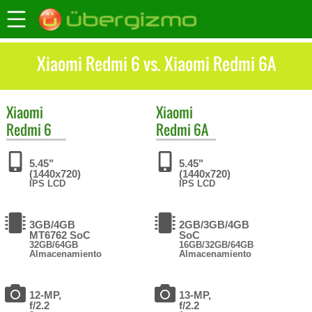
Xiaomi Redmi 6 vs. Xiaomi Redmi 6A
Xiaomi
Xiaomi
Redmi 6
Redmi 6A
5.45"
5.45"
(1440x720)
(1440x720)
IPS LCD
IPS LCD
3GB/4GB
2GB/3GB/4GB
MT6762 SoC
SoC
32GB/64GB
16GB/32GB/64GB
Almacenamiento
Almacenamiento
12-MP,
13-MP,
f/2.2
f/2.2