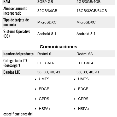
RAM
3GB/4GB
2GB/3GB/4GB
Almacenamiento
32GB/64GB
16GB/32GB/64GB
incorporado
Tipo de tarjeta de
MicroSDXC
MicroSDXC
memoria
Sistema Operativo
Android 8.1
Android 8.1
(OS)
Comunicaciones
Nombre del producto
Redmi 6
Redmi 6A
Categoría de LTE
LTE CAT6
LTE CAT4
(descargar)
Bandas LTE
38, 39, 40, 41
38, 39, 40, 41
UMTS
UMTS
EDGE
EDGE
GPRS
GPRS
HSPA+
HSPA+
especificaciones del