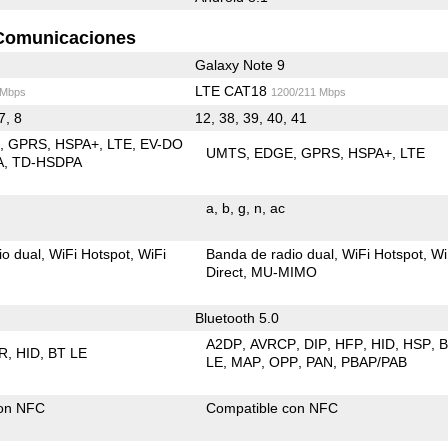
Comunicaciones
Galaxy Note 9
LTE CAT18
 Mbps
1200/211 Mbps
7, 8
12, 38, 39, 40, 41
E
GPRS
HSPA+
LTE
EV-DO
UMTS
EDGE
GPRS
HSPA+
LTE
A
TD-HSDPA
a
b
g
n
ac
io dual
WiFi Hotspot
WiFi
Banda de radio dual
WiFi Hotspot
Wi
Direct
MU-MIMO
Bluetooth 5.0
A2DP
AVRCP
DIP
HFP
HID
HSP
R
HID
BT LE
LE
MAP
OPP
PAN
PBAP/PAB
con NFC
Compatible con NFC