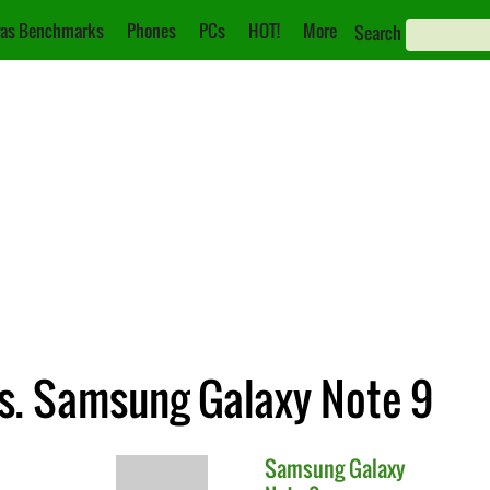
as Benchmarks
Phones
PCs
HOT!
More
Search
s. Samsung Galaxy Note 9
Samsung
Galaxy