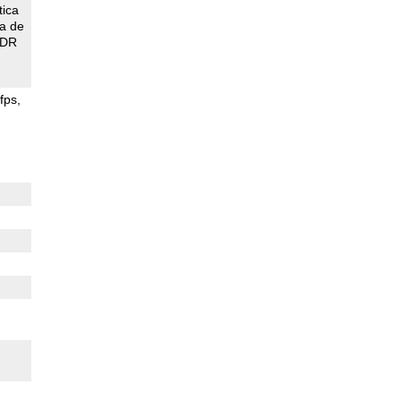
tica
ca de
DR
fps