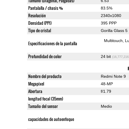
Tamaño (Diagonal, Pulgadas)
6.53"
Pantalalla / chasis %
83.5%
Resolución
2340x1080
Densidad (PPI)
395 PPP
Tipo de cristal
Gorilla Glass 5
Multitouch
Lu
Especificaciones de la pantalla
Profundidad de color
24 bit
(16,777,216
Nombre del producto
Redmi Note 9
Megapixel
48-MP
Abertura
f/1.79
longitud focal (35mm)
Tamaño del sensor
Medio
capacidades de autoenfoque