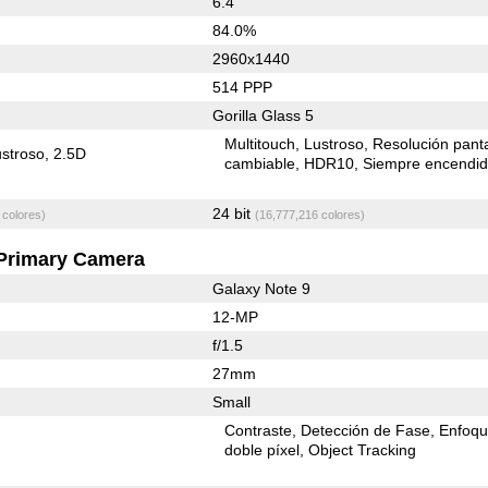
6.4"
84.0%
2960x1440
514 PPP
Gorilla Glass 5
Multitouch
Lustroso
Resolución panta
stroso
2.5D
cambiable
HDR10
Siempre encendi
24 bit
 colores)
(16,777,216 colores)
Primary Camera
Galaxy Note 9
12-MP
f/1.5
27mm
Small
Contraste
Detección de Fase
Enfoqu
doble píxel
Object Tracking