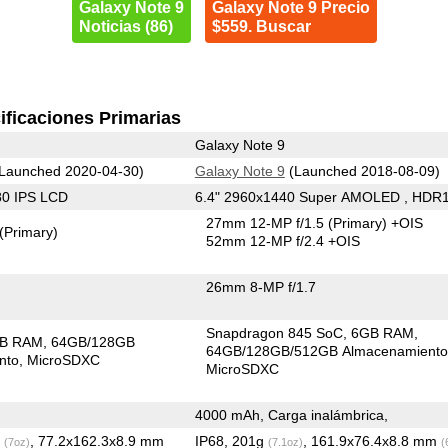
Galaxy Note 9
Galaxy Note 9 Precio
Noticias (86)
$559. Buscar
ificaciones Primarias
Galaxy Note 9
Launched 2020-04-30)
Galaxy Note 9
(Launched 2018-08-09)
80 IPS LCD
6.4" 2960x1440 Super AMOLED , HDR
27mm 12-MP f/1.5
(Primary)
+OIS
(Primary)
52mm 12-MP f/2.4 +OIS
26mm 8-MP f/1.7
Snapdragon 845 SoC
6GB RAM
GB RAM
64GB/128GB
64GB/128GB/512GB Almacenamient
nto
MicroSDXC
MicroSDXC
4000 mAh, Carga inalámbrica,
g
, 77.2x162.3x8.9 mm
IP68, 201g
, 161.9x76.4x8.8 mm
(7oz)
(7.1oz)
(