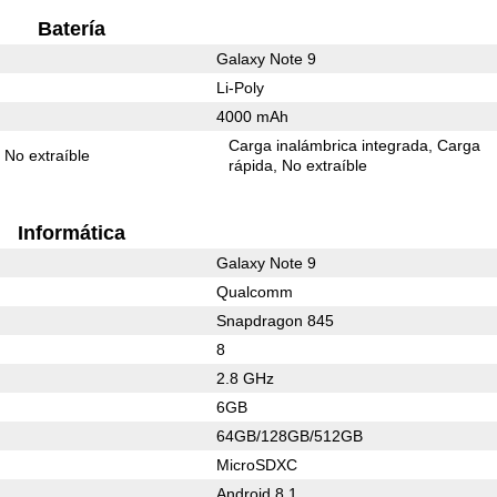
Batería
Galaxy Note 9
Li-Poly
4000 mAh
Carga inalámbrica integrada
Carga
No extraíble
rápida
No extraíble
Informática
Galaxy Note 9
Qualcomm
Snapdragon 845
8
2.8 GHz
6GB
64GB/128GB/512GB
MicroSDXC
Android 8.1