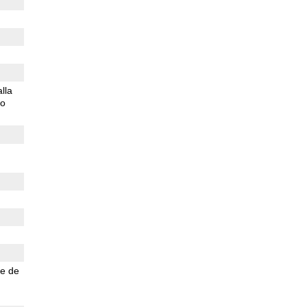
lla
do
e de