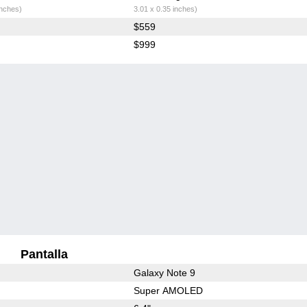
inches)
3.01 x 0.35 inches)
$559
$999
Pantalla
Galaxy Note 9
Super AMOLED