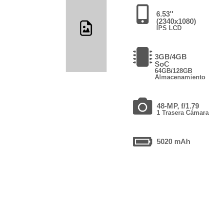
6.53"
(2340x1080)
IPS LCD
3GB/4GB
SoC
64GB/128GB
Almacenamiento
48-MP, f/1.79
1 Trasera Cámara
5020 mAh