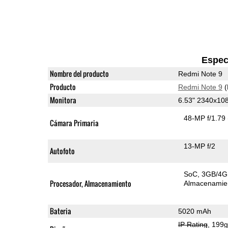
Espec
Nombre del producto
Redmi Note 9
Producto
Redmi Note 9
(
Monitora
6.53" 2340x10
48-MP f/1.79
Cámara Primaria
13-MP f/2
Autofoto
SoC
3GB/4
Procesador, Almacenamiento
Almacenamie
Bateria
5020 mAh
IP Rating
, 199