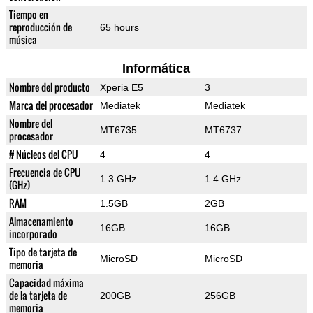
Tiempo en
reproducción de
65 hours
música
Informática
Nombre del producto
Xperia E5
3
Marca del procesador
Mediatek
Mediatek
Nombre del
MT6735
MT6737
procesador
# Núcleos del CPU
4
4
Frecuencia de CPU
1.3 GHz
1.4 GHz
(GHz)
RAM
1.5GB
2GB
Almacenamiento
16GB
16GB
incorporado
Tipo de tarjeta de
MicroSD
MicroSD
memoria
Capacidad máxima
de la tarjeta de
200GB
256GB
memoria