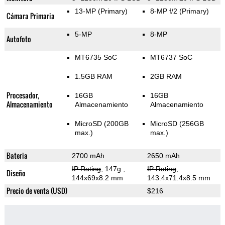
13-MP
(Primary)
8-MP f/2
(Primary)
Cámara Primaria
5-MP
8-MP
Autofoto
MT6735 SoC
MT6737 SoC
1.5GB RAM
2GB RAM
Procesador,
16GB
16GB
Almacenamiento
Almacenamiento
Almacenamiento
MicroSD (200GB
MicroSD (256GB
max.)
max.)
Bateria
2700 mAh
2650 mAh
IP Rating
, 147g
,
IP Rating
,
Diseño
144x69x8.2 mm
143.4x71.4x8.5 mm
Precio de venta (USD)
$216