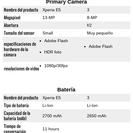
Primary Camera
Nombre del producto
Xperia E5
3
Megapixel
13-MP
8-MP
Abertura
f/2
Tamaño del sensor
Small
Muy pequeño
Adobe Flash
especificaciones de
Adobe Flash
hardware de la
HDR foto
cámara
1080p/30fps
resoluciones de video
Batería
Nombre del producto
Xperia E5
3
Tipo de batería
Li-Ion
Li-Ion
Capacidad de la
2700 mAh
2650 mAh
batería (mAh)
Tiempo de
11 hours
conversación