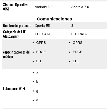
Sistema Operativo
Android 6.0
Android 7.0
(OS)
Comunicaciones
Nombre del producto
Xperia E5
3
Categoría de LTE
LTE CAT4
LTE CAT4
(descargar)
GPRS
GPRS
especificaciones del
EDGE
EDGE
módem
LTE
LTE
a
b
Estándares WiFi
g
n