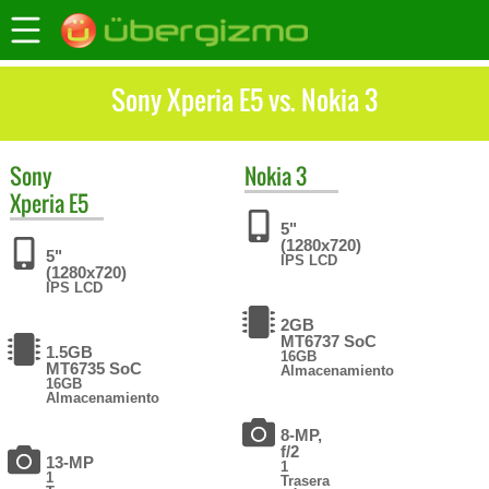
Sony Xperia E5 vs. Nokia 3
Sony
Nokia
3
Xperia E5
5"
(1280x720)
5"
IPS LCD
(1280x720)
IPS LCD
2GB
MT6737 SoC
1.5GB
16GB
MT6735 SoC
Almacenamiento
16GB
Almacenamiento
8-MP,
f/2
13-MP
1
1
Trasera