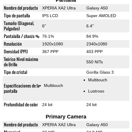
Pantalla
Nombre del producto
XPERIA XA2 Ultra
Galaxy A50
Tipo de pantalla
IPS LCD
Super AMOLED
Tamaño (Diagonal,
6"
6.4"
Pulgadas)
Pantalalla / chasis %
76.1%
84.9%
Resolución
1920x1080
2340x1080
Densidad (PPI)
367 PPP
403 PPP
Teórico Nivel máximo
550 NITs
de Brillo
Tipo de cristal
Gorilla Glass 3
Multitouch
Especificaciones de la
Multitouch
pantalla
Lustroso
Profundidad de color
24 bit
24 bit
Primary Camera
Nombre del producto
XPERIA XA2 Ultra
Galaxy A50