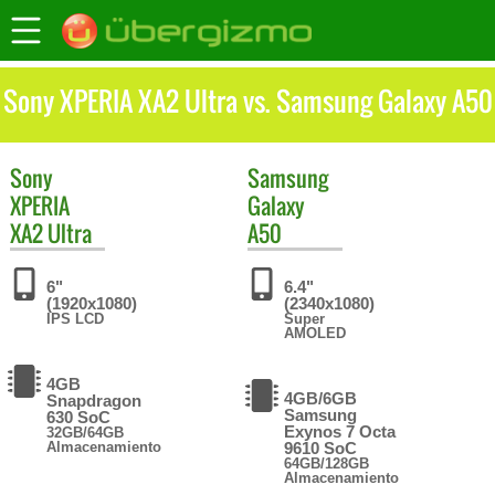
Sony XPERIA XA2 Ultra vs. Samsung Galaxy A50
Sony
Samsung
XPERIA
Galaxy
XA2 Ultra
A50
6"
6.4"
(1920x1080)
(2340x1080)
IPS LCD
Super
AMOLED
4GB
4GB/6GB
Snapdragon
Samsung
630 SoC
Exynos 7 Octa
32GB/64GB
Almacenamiento
9610 SoC
64GB/128GB
Almacenamiento