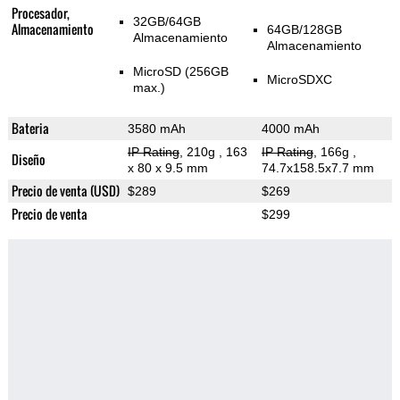
Procesador,
32GB/64GB
Almacenamiento
64GB/128GB
Almacenamiento
Almacenamiento
MicroSD (256GB
MicroSDXC
max.)
Bateria
3580 mAh
4000 mAh
IP Rating
, 210g
, 163
IP Rating
, 166g
,
Diseño
x 80 x 9.5 mm
74.7x158.5x7.7 mm
Precio de venta (USD)
$289
$269
Precio de venta
$299