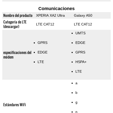
Comunicaciones
Nombre del producto
XPERIA XA2 Ultra
Galaxy A50
Categoría de LTE
LTE CAT12
LTE CAT12
(descargar)
UMTS
GPRS
EDGE
especificaciones del
EDGE
GPRS
módem
LTE
HSPA+
LTE
a
b
g
Estándares WiFi
n