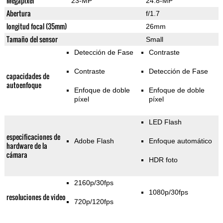
Megapixel
23-MP
24.8-MP
Abertura
f/1.7
longitud focal (35mm)
26mm
Tamaño del sensor
Small
Detección de Fase
Contraste
Contraste
Detección de Fase
capacidades de
autoenfoque
Enfoque de doble
Enfoque de doble
píxel
píxel
LED Flash
especificaciones de
Adobe Flash
Enfoque automático
hardware de la
cámara
HDR foto
2160p/30fps
1080p/30fps
resoluciones de video
720p/120fps