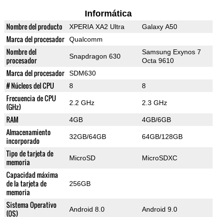
Informática
Nombre del producto
XPERIA XA2 Ultra
Galaxy A50
Marca del procesador
Qualcomm
Nombre del
Samsung Exynos 7
Snapdragon 630
procesador
Octa 9610
Marca del procesador
SDM630
# Núcleos del CPU
8
8
Frecuencia de CPU
2.2 GHz
2.3 GHz
(GHz)
RAM
4GB
4GB/6GB
Almacenamiento
32GB/64GB
64GB/128GB
incorporado
Tipo de tarjeta de
MicroSD
MicroSDXC
memoria
Capacidad máxima
de la tarjeta de
256GB
memoria
Sistema Operativo
Android 8.0
Android 9.0
(OS)