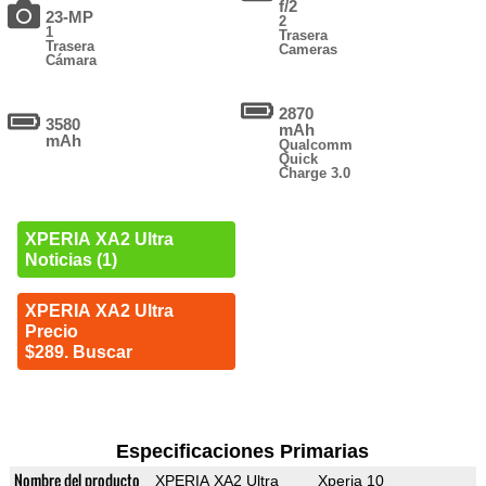
f/2
23-MP
2
1
Trasera
Trasera
Cameras
Cámara
2870
3580
mAh
mAh
Qualcomm
Quick
Charge 3.0
XPERIA XA2 Ultra
Noticias (1)
XPERIA XA2 Ultra
Precio
$289. Buscar
Especificaciones Primarias
Nombre del producto
XPERIA XA2 Ultra
Xperia 10