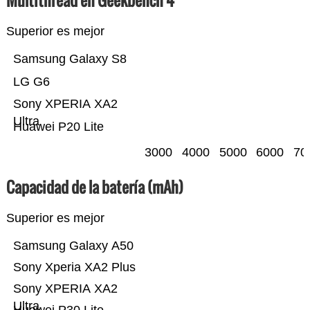
Multithread en Geekbench 4
Superior es mejor
Samsung Galaxy S8
LG G6
Sony XPERIA XA2
Ultra
Huawei P20 Lite
3000
4000
5000
6000
70
Capacidad de la batería (mAh)
Superior es mejor
Samsung Galaxy A50
Sony Xperia XA2 Plus
Sony XPERIA XA2
Ultra