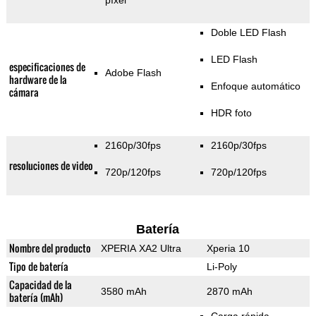
píxel
Doble LED Flash
LED Flash
especificaciones de
Adobe Flash
hardware de la
Enfoque automático
cámara
HDR foto
2160p/30fps
2160p/30fps
resoluciones de video
720p/120fps
720p/120fps
Batería
Nombre del producto
XPERIA XA2 Ultra
Xperia 10
Tipo de batería
Li-Poly
Capacidad de la
3580 mAh
2870 mAh
batería (mAh)