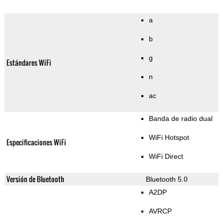
a
b
g
Estándares WiFi
n
ac
Banda de radio dual
WiFi Hotspot
Especificaciones WiFi
WiFi Direct
Versión de Bluetooth
Bluetooth 5.0
A2DP
AVRCP