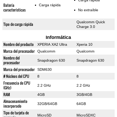
Carga rápida
Batería
Carga rápida
características
No extraíble
Qualcomm Quick
Tipo de carga rápida
Charge 3.0
Informática
Nombre del producto
XPERIA XA2 Ultra
Xperia 10
Marca del procesador
Qualcomm
Qualcomm
Nombre del
Snapdragon 630
Snapdragon 630
procesador
Marca del procesador
SDM630
# Núcleos del CPU
8
8
Frecuencia de CPU
2.2 GHz
2.2 GHz
(GHz)
RAM
4GB
3GB/4GB
Almacenamiento
32GB/64GB
64GB
incorporado
Tipo de tarjeta de
MicroSD
MicroSDXC