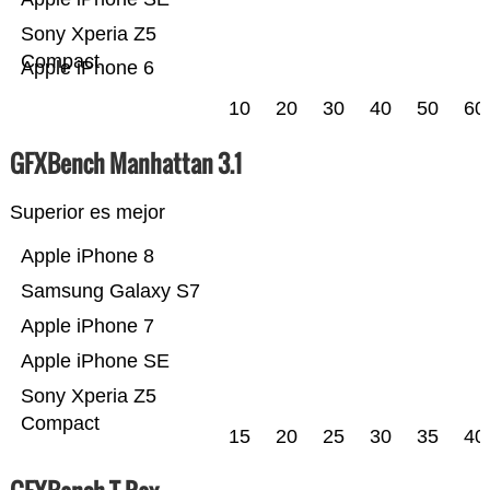
Sony Xperia Z5
Compact
Apple iPhone 6
10
20
30
40
50
60
GFXBench Manhattan 3.1
Superior es mejor
Apple iPhone 8
Samsung Galaxy S7
Apple iPhone 7
Apple iPhone SE
Sony Xperia Z5
Compact
15
20
25
30
35
40