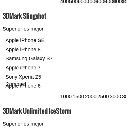
4000
5000
6000
7000
8000
9000
10000
11
3DMark Slingshot
Superior es mejor
Apple iPhone SE
Apple iPhone 8
Samsung Galaxy S7
Apple iPhone 7
Sony Xperia Z5
Compact
Apple iPhone 6
1000
1500
2000
2500
3000
35
3DMark Unlimited IceStorm
Superior es mejor