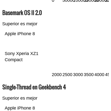
0
50000
100000
150000
200000
25
Basemark OS II 2.0
Superior es mejor
Apple iPhone 8
Sony Xperia XZ1
Compact
2000
2500
3000
3500
4000
45
Single-Thread en Geekbench 4
Superior es mejor
Apple iPhone 8