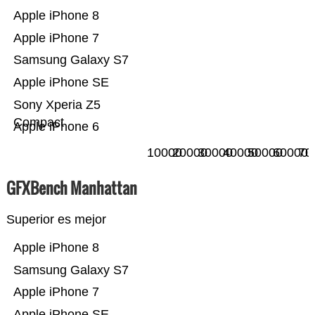
Apple iPhone 8
Apple iPhone 7
Samsung Galaxy S7
Apple iPhone SE
Sony Xperia Z5
Compact
Apple iPhone 6
10000
20000
30000
40000
50000
60000
70
GFXBench Manhattan
Superior es mejor
Apple iPhone 8
Samsung Galaxy S7
Apple iPhone 7
Apple iPhone SE