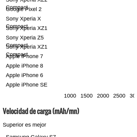
Compact
Google Pixel 2
Sony Xperia X
Compact
Sony Xperia XZ1
Sony Xperia Z5
Compact
Sony Xperia XZ1
Compact
Apple iPhone 7
Apple iPhone 8
Apple iPhone 6
Apple iPhone SE
1000
1500
2000
2500
30
Velocidad de carga (mAh/mn)
Superior es mejor