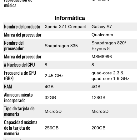
música
Informática
Nombre del producto
Xperia XZ1 Compact
Galaxy S7
Marca del procesador
Qualcomm
Nombre del
Snapdragon 820/
Snapdragon 835
procesador
Exynos 8
Marca del procesador
MSM8996
# Núcleos del CPU
8
8
Frecuencia de CPU
quad-core 2.3 &
2.45 GHz
(GHz)
quad-core 1.6 GHz
RAM
4GB
4GB
Almacenamiento
32GB
128GB
incorporado
Tipo de tarjeta de
MicroSD
MicroSD
memoria
Capacidad máxima
de la tarjeta de
256GB
200GB
memoria