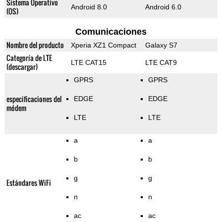
Sistema Operativo
Android 8.0
Android 6.0
(OS)
Comunicaciones
Nombre del producto
Xperia XZ1 Compact
Galaxy S7
Categoría de LTE
LTE CAT15
LTE CAT9
(descargar)
GPRS
GPRS
especificaciones del
EDGE
EDGE
módem
LTE
LTE
a
a
b
b
g
g
Estándares WiFi
n
n
ac
ac