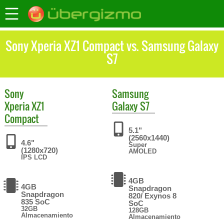
Sony Xperia XZ1 Compact vs. Samsung Galaxy
S7
Sony
Samsung
Xperia XZ1
Galaxy S7
Compact
5.1"
(2560x1440)
4.6"
Super
(1280x720)
AMOLED
IPS LCD
4GB
4GB
Snapdragon
Snapdragon
820/ Exynos 8
835 SoC
SoC
32GB
128GB
Almacenamiento
Almacenamiento