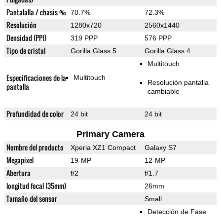
Pantalalla / chasis %
70.7%
72.3%
Resolución
1280x720
2560x1440
Densidad (PPI)
319 PPP
576 PPP
Tipo de cristal
Gorilla Glass 5
Gorilla Glass 4
Multitouch
Especificaciones de la
Multitouch
Resolución pantalla
pantalla
cambiable
Profundidad de color
24 bit
24 bit
Primary Camera
Nombre del producto
Xperia XZ1 Compact
Galaxy S7
Megapixel
19-MP
12-MP
Abertura
f/2
f/1.7
longitud focal (35mm)
26mm
Tamaño del sensor
Small
Detección de Fase