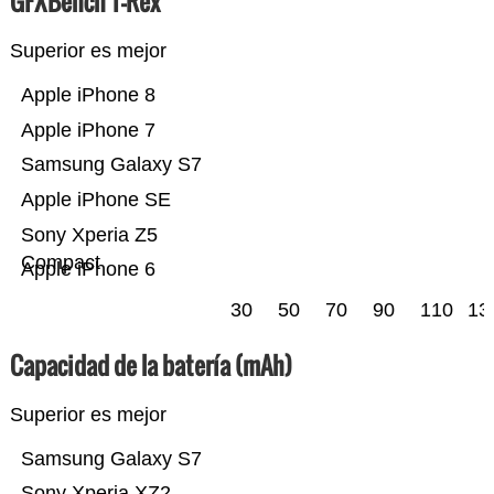
GFXBench T-Rex
Superior es mejor
Apple iPhone 8
Apple iPhone 7
Samsung Galaxy S7
Apple iPhone SE
Sony Xperia Z5
Compact
Apple iPhone 6
30
50
70
90
110
13
Capacidad de la batería (mAh)
Superior es mejor
Samsung Galaxy S7
Sony Xperia XZ2