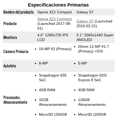
Especificaciones Primarias
Nombre del producto
Xperia XZ1 Compact
Galaxy S7
Xperia XZ1 Compact
Galaxy S7
(Launched
Producto
(Launched 2017-08-
2016-02-21)
01)
4.6" 1280x720 IPS
5.1" 2560x1440 Super
Monitora
LCD
AMOLED
26mm 12-MP f/1.7
19-MP f/2
(Primary)
Cámara Primaria
(Primary)
+OIS
8-MP
5-MP
Autofoto
Snapdragon 835
Snapdragon 820/
SoC
Exynos 8 SoC
4GB RAM
4GB RAM
Procesador,
32GB
128GB
Almacenamiento
Almacenamiento
Almacenamiento
MicroSD (256GB
MicroSD (200GB