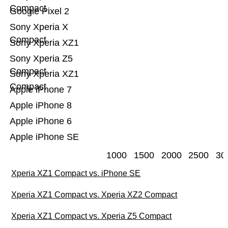
Compact
Google Pixel 2
Sony Xperia X
Compact
Sony Xperia XZ1
Sony Xperia Z5
Compact
Sony Xperia XZ1
Compact
Apple iPhone 7
Apple iPhone 8
Apple iPhone 6
Apple iPhone SE
1000
1500
2000
2500
30
Xperia XZ1 Compact vs. iPhone SE
Xperia XZ1 Compact vs. Xperia XZ2 Compact
Xperia XZ1 Compact vs. Xperia Z5 Compact