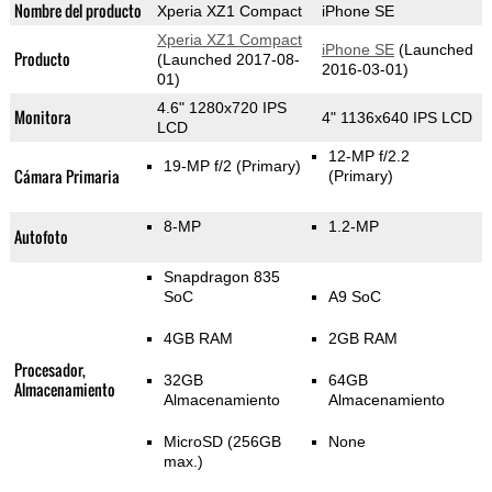
Nombre del producto
Xperia XZ1 Compact
iPhone SE
Xperia XZ1 Compact
iPhone SE
(Launched
Producto
(Launched 2017-08-
2016-03-01)
01)
4.6" 1280x720 IPS
Monitora
4" 1136x640 IPS LCD
LCD
12-MP f/2.2
19-MP f/2
(Primary)
Cámara Primaria
(Primary)
8-MP
1.2-MP
Autofoto
Snapdragon 835
SoC
A9 SoC
4GB RAM
2GB RAM
Procesador,
32GB
64GB
Almacenamiento
Almacenamiento
Almacenamiento
MicroSD (256GB
None
max.)