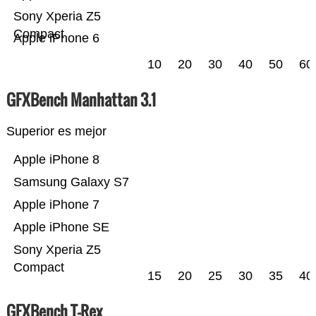
Sony Xperia Z5
Compact
Apple iPhone 6
10
20
30
40
50
60
GFXBench Manhattan 3.1
Superior es mejor
Apple iPhone 8
Samsung Galaxy S7
Apple iPhone 7
Apple iPhone SE
Sony Xperia Z5
Compact
15
20
25
30
35
40
GFXBench T-Rex