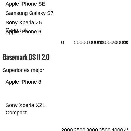
Apple iPhone SE
Samsung Galaxy S7
Sony Xperia Z5
Compact
Apple iPhone 6
0
50000
100000
150000
200000
25
Basemark OS II 2.0
Superior es mejor
Apple iPhone 8
Sony Xperia XZ1
Compact
2000
2500
3000
3500
4000
45