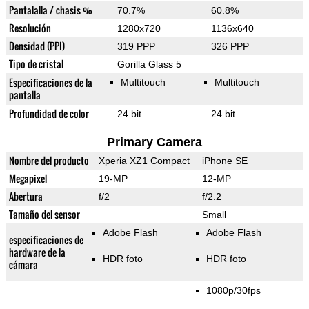
Pantalalla / chasis %
70.7%
60.8%
Resolución
1280x720
1136x640
Densidad (PPI)
319 PPP
326 PPP
Tipo de cristal
Gorilla Glass 5
Especificaciones de la
Multitouch
Multitouch
pantalla
Profundidad de color
24 bit
24 bit
Primary Camera
Nombre del producto
Xperia XZ1 Compact
iPhone SE
Megapixel
19-MP
12-MP
Abertura
f/2
f/2.2
Tamaño del sensor
Small
Adobe Flash
Adobe Flash
especificaciones de
hardware de la
HDR foto
HDR foto
cámara
1080p/30fps