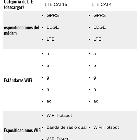
Categoría de LTE
LTE CAT15
LTE CAT4
(descargar)
GPRS
GPRS
especificaciones del
EDGE
EDGE
módem
LTE
LTE
a
a
b
b
g
g
Estándares WiFi
n
n
ac
ac
WiFi Hotspot
Banda de radio dual
WiFi Hotspot
Especificaciones WiFi
WiFi Direct