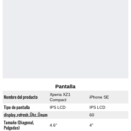
Pantalla
Xperia XZ1
Nombre del producto
iPhone SE
Compact
Tipo de pantalla
IPS LCD
IPS LCD
display_refresh_Ühz_Ünum
60
Tamaño (Diagonal,
4.6"
4"
Pulgadas)