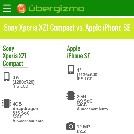
Sony Xperia XZ1 Compact vs. Apple iPhone SE
Sony
Apple
Xperia XZ1
iPhone SE
Compact
4"
(1136x640)
4.6"
IPS LCD
(1280x720)
IPS LCD
2GB
A9 SoC
4GB
64GB
Snapdragon
Almacenamiento
835 SoC
32GB
Almacenamiento
12-MP,
f/2.2