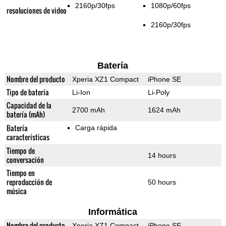
2160p/30fps
1080p/60fps
resoluciones de video
2160p/30fps
Batería
Nombre del producto
Xperia XZ1 Compact
iPhone SE
Tipo de batería
Li-Ion
Li-Poly
Capacidad de la
2700 mAh
1624 mAh
batería (mAh)
Batería
Carga rápida
características
Tiempo de
14 hours
conversación
Tiempo en
reproducción de
50 hours
música
Informática
Nombre del producto
Xperia XZ1 Compact
iPhone SE