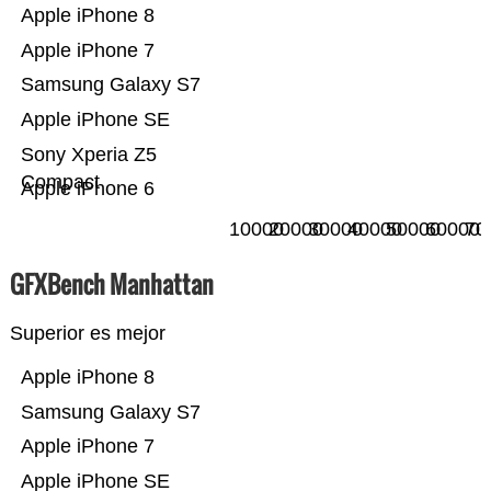
Apple iPhone 8
Apple iPhone 7
Samsung Galaxy S7
Apple iPhone SE
Sony Xperia Z5
Compact
Apple iPhone 6
10000
20000
30000
40000
50000
60000
70
GFXBench Manhattan
Superior es mejor
Apple iPhone 8
Samsung Galaxy S7
Apple iPhone 7
Apple iPhone SE