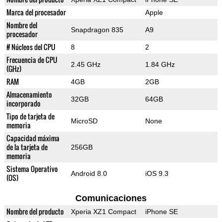
Marca del procesador
Apple
Nombre del
Snapdragon 835
A9
procesador
# Núcleos del CPU
8
2
Frecuencia de CPU
2.45 GHz
1.84 GHz
(GHz)
RAM
4GB
2GB
Almacenamiento
32GB
64GB
incorporado
Tipo de tarjeta de
MicroSD
None
memoria
Capacidad máxima
de la tarjeta de
256GB
memoria
Sistema Operativo
Android 8.0
iOS 9.3
(OS)
Comunicaciones
Nombre del producto
Xperia XZ1 Compact
iPhone SE