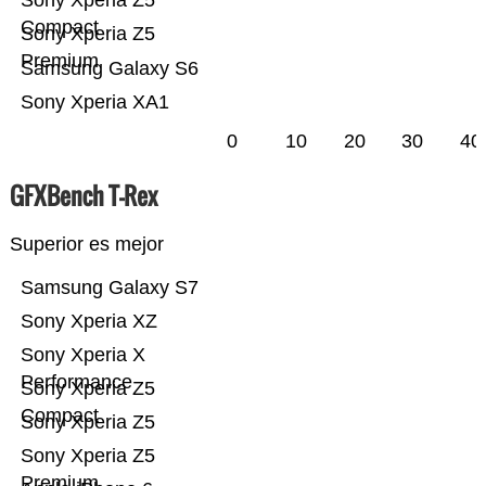
Sony Xperia Z5
Compact
Sony Xperia Z5
Premium
Samsung Galaxy S6
Sony Xperia XA1
0
10
20
30
40
GFXBench T-Rex
Superior es mejor
Samsung Galaxy S7
Sony Xperia XZ
Sony Xperia X
Performance
Sony Xperia Z5
Compact
Sony Xperia Z5
Sony Xperia Z5
Premium