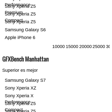
Performance
Sony Xperia Z5
Premium
Sony Xperia Z5
Compact
Sony Xperia Z5
Samsung Galaxy S6
Apple iPhone 6
10000
15000
20000
25000
30
GFXBench Manhattan
Superior es mejor
Samsung Galaxy S7
Sony Xperia XZ
Sony Xperia X
Performance
Sony Xperia Z5
Compact
Sony Xperia Z5