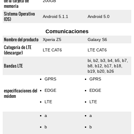
de la tarjeta de
200GB
memoria
Sistema Operativo
Android 5.1.1
Android 5.0
(OS)
Comunicaciones
Nombre del producto
Xperia Z5
Galaxy S6
Categoría de LTE
LTE CAT6
LTE CAT6
(descargar)
bi, b2, b3, b4, b5, b7,
Bandas LTE
b8, b12, b17, b18,
b19, b20, b26
GPRS
GPRS
especificaciones del
EDGE
EDGE
módem
LTE
LTE
a
a
b
b