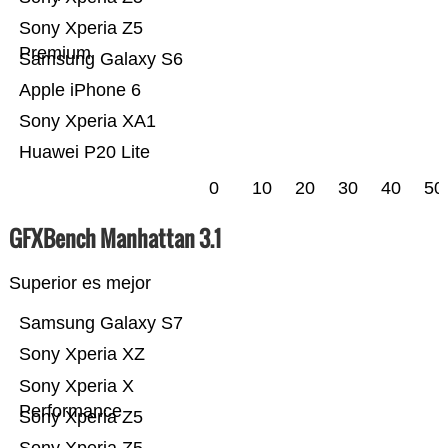
Sony Xperia Z5
Premium
Samsung Galaxy S6
Apple iPhone 6
Sony Xperia XA1
Huawei P20 Lite
0
10
20
30
40
50
GFXBench Manhattan 3.1
Superior es mejor
Samsung Galaxy S7
Sony Xperia XZ
Sony Xperia X
Performance
Sony Xperia Z5