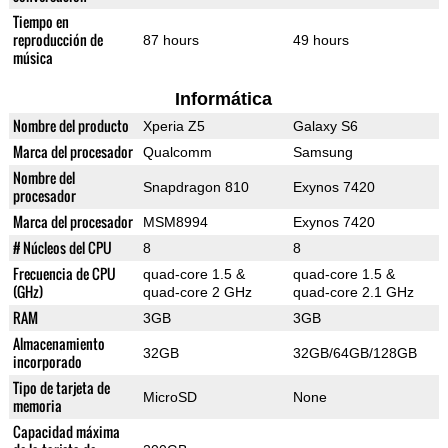
Tiempo en
reproducción de
87 hours
49 hours
música
Informática
Nombre del producto
Xperia Z5
Galaxy S6
Marca del procesador
Qualcomm
Samsung
Nombre del
Snapdragon 810
Exynos 7420
procesador
Marca del procesador
MSM8994
Exynos 7420
# Núcleos del CPU
8
8
Frecuencia de CPU
quad-core 1.5 &
quad-core 1.5 &
(GHz)
quad-core 2 GHz
quad-core 2.1 GHz
RAM
3GB
3GB
Almacenamiento
32GB
32GB/64GB/128GB
incorporado
Tipo de tarjeta de
MicroSD
None
memoria
Capacidad máxima