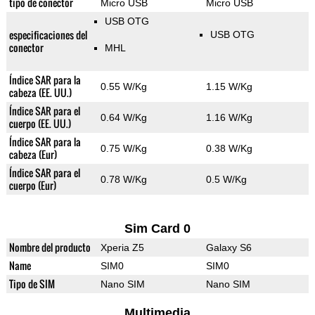
tipo de conector
Micro USB
Micro USB
USB OTG
especificaciones del
USB OTG
conector
MHL
Índice SAR para la
0.55 W/Kg
1.15 W/Kg
cabeza (EE. UU.)
Índice SAR para el
0.64 W/Kg
1.16 W/Kg
cuerpo (EE. UU.)
Índice SAR para la
0.75 W/Kg
0.38 W/Kg
cabeza (Eur)
Índice SAR para el
0.78 W/Kg
0.5 W/Kg
cuerpo (Eur)
Sim Card 0
Nombre del producto
Xperia Z5
Galaxy S6
Name
SIM0
SIM0
Tipo de SIM
Nano SIM
Nano SIM
Multimedia