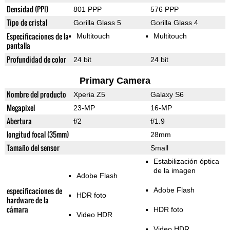
Densidad (PPI)
801 PPP
576 PPP
Tipo de cristal
Gorilla Glass 5
Gorilla Glass 4
Especificaciones de la
Multitouch
Multitouch
pantalla
Profundidad de color
24 bit
24 bit
Primary Camera
Nombre del producto
Xperia Z5
Galaxy S6
Megapixel
23-MP
16-MP
Abertura
f/2
f/1.9
longitud focal (35mm)
28mm
Tamaño del sensor
Small
Estabilización óptica
de la imagen
Adobe Flash
especificaciones de
Adobe Flash
HDR foto
hardware de la
cámara
HDR foto
Video HDR
Video HDR