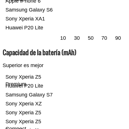
Apple iPhone 6
Samsung Galaxy S6
Sony Xperia XA1
Huawei P20 Lite
10
30
50
70
90
Capacidad de la batería (mAh)
Superior es mejor
Sony Xperia Z5
Premium
Huawei P20 Lite
Samsung Galaxy S7
Sony Xperia XZ
Sony Xperia Z5
Sony Xperia Z5
Compact