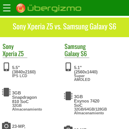
Sony Xperia Z5 vs. Samsung Galaxy S6
Sony
Samsung
Xperia Z5
Galaxy S6
5.5"
5.1"
(3840x2160)
(2560x1440)
IPS LCD
Super
AMOLED
3GB
3GB
Snapdragon
Exynos 7420
810 SoC
SoC
32GB
Almacenamiento
32GB/64GB/128GB
Almacenamiento
23-MP,