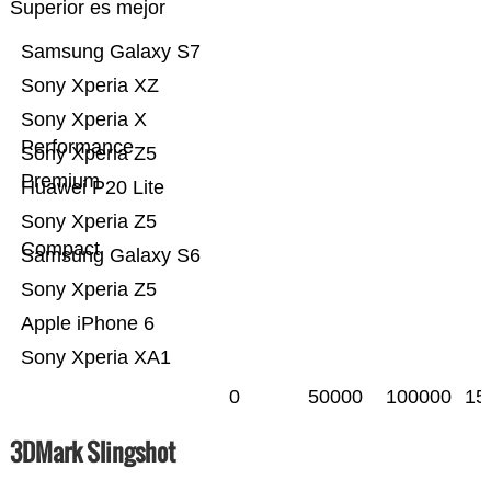
Superior es mejor
Samsung Galaxy S7
Sony Xperia XZ
Sony Xperia X
Performance
Sony Xperia Z5
Premium
Huawei P20 Lite
Sony Xperia Z5
Compact
Samsung Galaxy S6
Sony Xperia Z5
Apple iPhone 6
Sony Xperia XA1
0
50000
100000
15
3DMark Slingshot