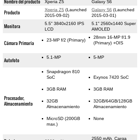
Nombre del producto
Xperia Z5
Galaxy S6
Xperia Z5
(Launched
Galaxy S6
(Launched
Producto
2015-09-02)
2015-03-01)
5.5" 3840x2160 IPS
5.1" 2560x1440 Super
Monitora
LCD
AMOLED
28mm 16-MP f/1.9
23-MP f/2
(Primary)
Cámara Primaria
(Primary)
+OIS
5.1-MP
5-MP
Autofoto
Snapdragon 810
SoC
Exynos 7420 SoC
3GB RAM
3GB RAM
Procesador,
32GB
32GB/64GB/128GB
Almacenamiento
Almacenamiento
Almacenamiento
MicroSD (200GB
None
max.)
2550 mAh, Carga