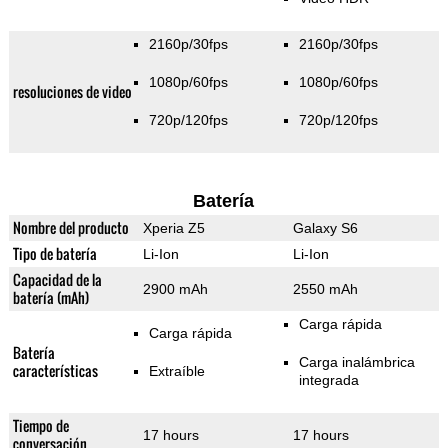
2160p/30fps
2160p/30fps
1080p/60fps
1080p/60fps
resoluciones de video
720p/120fps
720p/120fps
Batería
Nombre del producto
Xperia Z5
Galaxy S6
Tipo de batería
Li-Ion
Li-Ion
Capacidad de la
2900 mAh
2550 mAh
batería (mAh)
Carga rápida
Carga rápida
Batería
Carga inalámbrica
características
Extraíble
integrada
Tiempo de
17 hours
17 hours
conversación