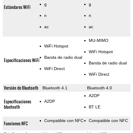
g
g
Estándares WiFi
n
n
ac
ac
MU-MIMO
WiFi Hotspot
WiFi Hotspot
Banda de radio dual
Especificaciones WiFi
Banda de radio dual
WiFi Direct
WiFi Direct
Versión de Bluetooth
Bluetooth 4.1
Bluetooth 4.0
A2DP
Especificaciones
A2DP
bluetooth
BT LE
Compatible con NFC
Compatible con NFC
Funciones NFC