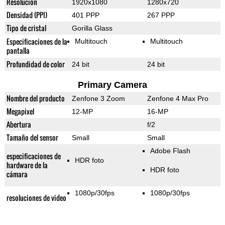
Resolución
1920x1080
1280x720
Densidad (PPI)
401 PPP
267 PPP
Tipo de cristal
Gorilla Glass
Especificaciones de la
Multitouch
Multitouch
pantalla
Profundidad de color
24 bit
24 bit
Primary Camera
Nombre del producto
Zenfone 3 Zoom
Zenfone 4 Max Pro
Megapixel
12-MP
16-MP
Abertura
f/2
Tamaño del sensor
Small
Small
Adobe Flash
especificaciones de
HDR foto
hardware de la
HDR foto
cámara
1080p/30fps
1080p/30fps
resoluciones de video