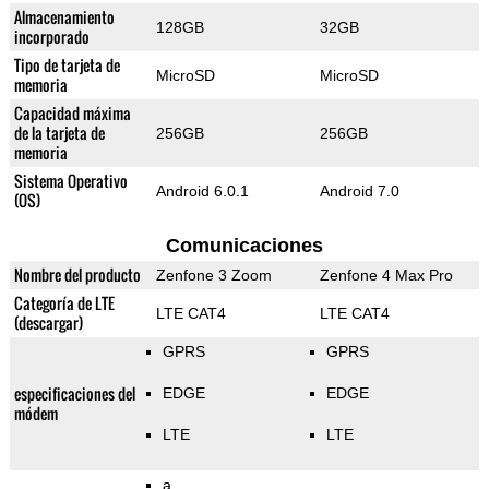
Almacenamiento
128GB
32GB
incorporado
Tipo de tarjeta de
MicroSD
MicroSD
memoria
Capacidad máxima
de la tarjeta de
256GB
256GB
memoria
Sistema Operativo
Android 6.0.1
Android 7.0
(OS)
Comunicaciones
Nombre del producto
Zenfone 3 Zoom
Zenfone 4 Max Pro
Categoría de LTE
LTE CAT4
LTE CAT4
(descargar)
GPRS
GPRS
especificaciones del
EDGE
EDGE
módem
LTE
LTE
a