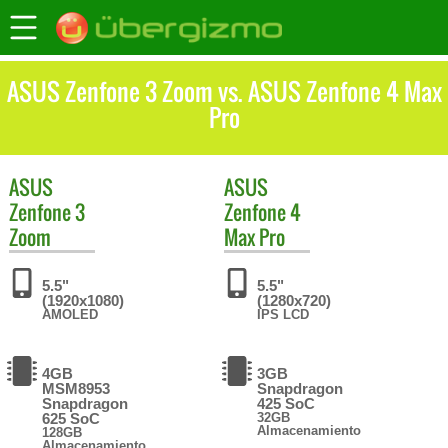
ASUS Zenfone 3 Zoom vs. ASUS Zenfone 4 Max
Pro
ASUS
ASUS
Zenfone 3
Zenfone 4
Zoom
Max Pro
5.5"
5.5"
(1920x1080)
(1280x720)
AMOLED
IPS LCD
4GB
3GB
MSM8953
Snapdragon
Snapdragon
425 SoC
625 SoC
32GB
Almacenamiento
128GB
Almacenamiento