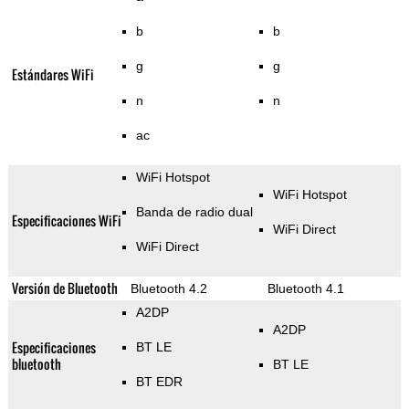
b
b
g
g
Estándares WiFi
n
n
ac
WiFi Hotspot
WiFi Hotspot
Banda de radio dual
Especificaciones WiFi
WiFi Direct
WiFi Direct
Versión de Bluetooth
Bluetooth 4.2
Bluetooth 4.1
A2DP
A2DP
Especificaciones
BT LE
bluetooth
BT LE
BT EDR