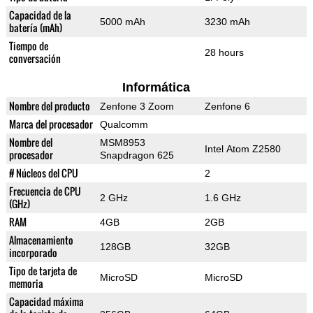
Capacidad de la
5000 mAh
3230 mAh
batería (mAh)
Tiempo de
28 hours
conversación
Informática
Nombre del producto
Zenfone 3 Zoom
Zenfone 6
Marca del procesador
Qualcomm
Nombre del
MSM8953
Intel Atom Z2580
procesador
Snapdragon 625
# Núcleos del CPU
2
Frecuencia de CPU
2 GHz
1.6 GHz
(GHz)
RAM
4GB
2GB
Almacenamiento
128GB
32GB
incorporado
Tipo de tarjeta de
MicroSD
MicroSD
memoria
Capacidad máxima