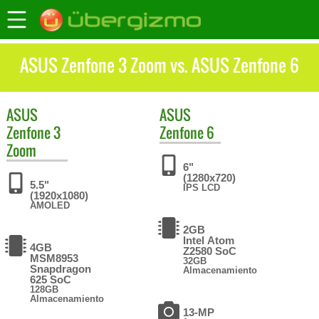
ASUS Zenfone 3 Zoom vs. ASUS Zenfone 6
ASUS
ASUS
Zenfone 3
Zenfone 6
Zoom
6"
(1280x720)
5.5"
IPS LCD
(1920x1080)
AMOLED
2GB
Intel Atom
4GB
Z2580 SoC
MSM8953
32GB
Snapdragon
Almacenamiento
625 SoC
128GB
Almacenamiento
13-MP