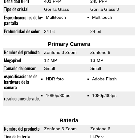
Densidad (PPI)
401 PPP
245 PPP
Tipo de cristal
Gorilla Glass
Gorilla Glass 3
Especificaciones de la
Multitouch
Multitouch
pantalla
Profundidad de color
24 bit
24 bit
Primary Camera
Nombre del producto
Zenfone 3 Zoom
Zenfone 6
Megapixel
12-MP
13-MP
Tamaño del sensor
Small
Small
especificaciones de
HDR foto
Adobe Flash
hardware de la
cámara
1080p/30fps
1080p/30fps
resoluciones de video
Batería
Nombre del producto
Zenfone 3 Zoom
Zenfone 6
Tipo de batería
Li-Poly