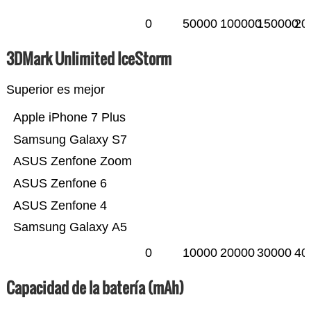
0
50000
100000
150000
20
3DMark Unlimited IceStorm
Superior es mejor
Apple iPhone 7 Plus
Samsung Galaxy S7
ASUS Zenfone Zoom
ASUS Zenfone 6
ASUS Zenfone 4
Samsung Galaxy A5
0
10000
20000
30000
40
Capacidad de la batería (mAh)