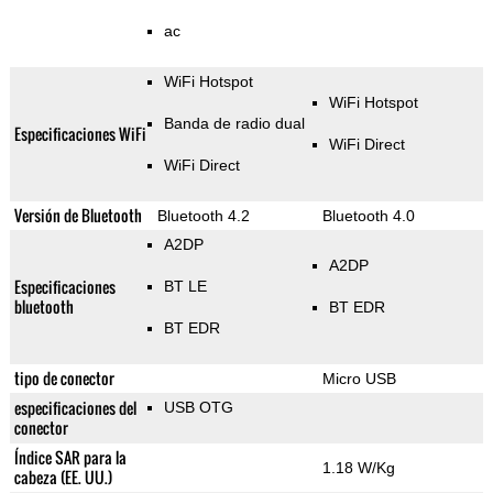
ac
WiFi Hotspot
WiFi Hotspot
Banda de radio dual
Especificaciones WiFi
WiFi Direct
WiFi Direct
Versión de Bluetooth
Bluetooth 4.2
Bluetooth 4.0
A2DP
A2DP
Especificaciones
BT LE
bluetooth
BT EDR
BT EDR
tipo de conector
Micro USB
especificaciones del
USB OTG
conector
Índice SAR para la
1.18 W/Kg
cabeza (EE. UU.)