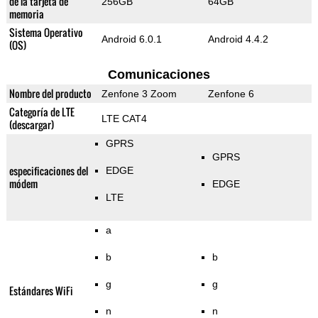
de la tarjeta de
256GB
64GB
memoria
Sistema Operativo
Android 6.0.1
Android 4.4.2
(OS)
Comunicaciones
Nombre del producto
Zenfone 3 Zoom
Zenfone 6
Categoría de LTE
LTE CAT4
(descargar)
GPRS
GPRS
especificaciones del
EDGE
módem
EDGE
LTE
a
b
b
g
g
Estándares WiFi
n
n