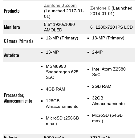
Zenfone 3 Zoom
Zenfone 6
(Launched
Producto
(Launched 2017-01-
2014-01-01)
01)
5.5" 1920x1080
Monitora
6" 1280x720 IPS LCD
AMOLED
12-MP
(Primary)
13-MP
(Primary)
Cámara Primaria
13-MP
2-MP
Autofoto
MSM8953
Intel Atom Z2580
Snapdragon 625
SoC
SoC
2GB RAM
4GB RAM
Procesador,
32GB
Almacenamiento
128GB
Almacenamiento
Almacenamiento
MicroSD (64GB
MicroSD (256GB
max.)
max.)
Bateria
5000 mAh
3230 mAh