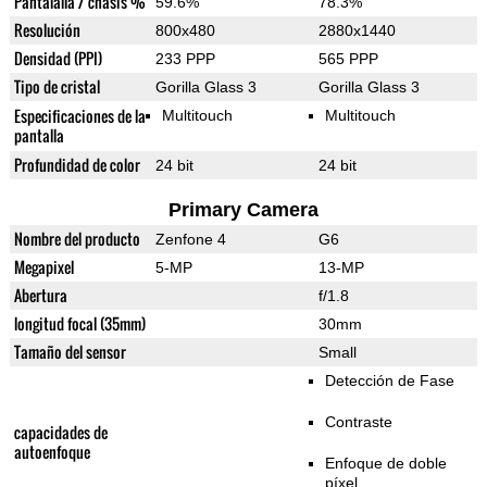
Pantalalla / chasis %
59.6%
78.3%
Resolución
800x480
2880x1440
Densidad (PPI)
233 PPP
565 PPP
Tipo de cristal
Gorilla Glass 3
Gorilla Glass 3
Especificaciones de la
Multitouch
Multitouch
pantalla
Profundidad de color
24 bit
24 bit
Primary Camera
Nombre del producto
Zenfone 4
G6
Megapixel
5-MP
13-MP
Abertura
f/1.8
longitud focal (35mm)
30mm
Tamaño del sensor
Small
Detección de Fase
Contraste
capacidades de
autoenfoque
Enfoque de doble
píxel