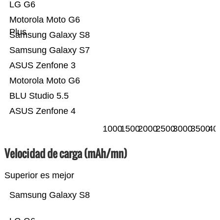
LG G6
Motorola Moto G6
Plus
Samsung Galaxy S8
Samsung Galaxy S7
ASUS Zenfone 3
Motorola Moto G6
BLU Studio 5.5
ASUS Zenfone 4
1000
1500
2000
2500
3000
3500
40
Velocidad de carga (mAh/mn)
Superior es mejor
Samsung Galaxy S8