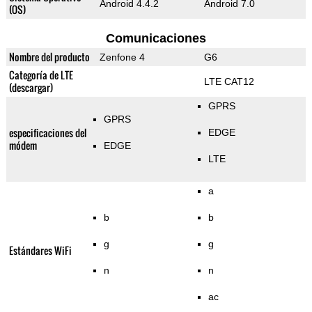
Android 4.4.2
Android 7.0
(OS)
Comunicaciones
Nombre del producto
Zenfone 4
G6
Categoría de LTE
LTE CAT12
(descargar)
GPRS
GPRS
especificaciones del
EDGE
módem
EDGE
LTE
a
b
b
g
g
Estándares WiFi
n
n
ac