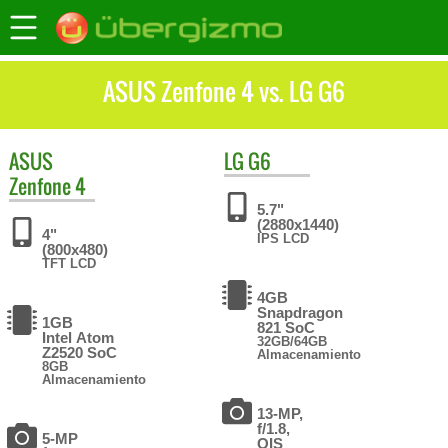
ASUS Zenfone 4 vs. LG G6
ASUS
LG
G6
Zenfone 4
5.7"
(2880x1440)
4"
IPS LCD
(800x480)
TFT LCD
4GB
Snapdragon
1GB
821 SoC
Intel Atom
32GB/64GB
Z2520 SoC
Almacenamiento
8GB
Almacenamiento
13-MP,
f/1.8,
5-MP
OIS