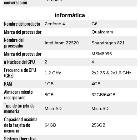
conversación
Informática
Nombre del producto
Zenfone 4
G6
Marca del procesador
Qualcomm
Nombre del
Intel Atom Z2520
Snapdragon 821
procesador
Marca del procesador
MSM8996
# Núcleos del CPU
2
4
Frecuencia de CPU
1.2 GHz
2x2.35 & 2x1.6 GHz
(GHz)
RAM
1GB
4GB
Almacenamiento
8GB
32GB/64GB
incorporado
Tipo de tarjeta de
MicroSD
MicroSD
memoria
Capacidad máxima
de la tarjeta de
64GB
256GB
memoria
Sistema Operativo