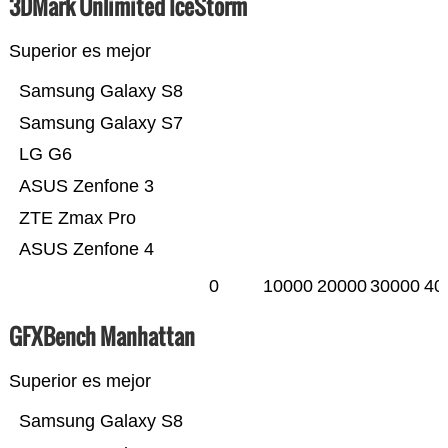
3DMark Unlimited IceStorm
Superior es mejor
Samsung Galaxy S8
Samsung Galaxy S7
LG G6
ASUS Zenfone 3
ZTE Zmax Pro
ASUS Zenfone 4
0
10000
20000
30000
40
GFXBench Manhattan
Superior es mejor
Samsung Galaxy S8