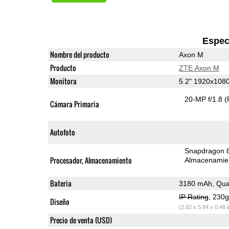
Espec
Nombre del producto
Axon M
Producto
ZTE Axon M
Monitora
5.2" 1920x108
20-MP f/1.8
(
Cámara Primaria
Autofoto
Snapdragon 
Procesador, Almacenamiento
Almacenamie
Bateria
3180 mAh, Qua
IP Rating
, 230
Diseño
(2.82 x 5.94 x 0.48 
Precio de venta (USD)