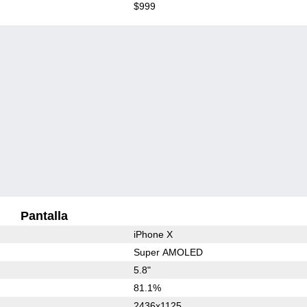
$999
Pantalla
iPhone X
Super AMOLED
5.8"
81.1%
2436x1125