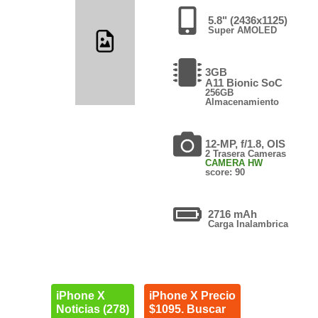
5.8" (2436x1125)
Super AMOLED
3GB
A11 Bionic SoC
256GB
Almacenamiento
12-MP, f/1.8, OIS
2 Trasera Cameras
CAMERA HW
score: 90
2716 mAh
Carga Inalambrica
iPhone X
iPhone X Precio
Noticias (278)
$1095. Buscar