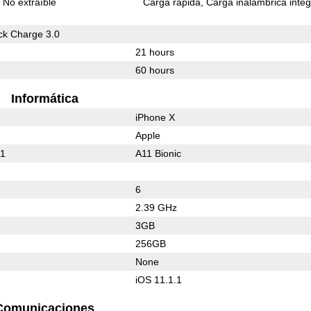
No extraíble
Carga rápida
Carga inalámbrica inte
k Charge 3.0
21 hours
60 hours
Informática
iPhone X
Apple
21
A11 Bionic
6
2.39 GHz
3GB
256GB
None
iOS 11.1.1
Comunicaciones