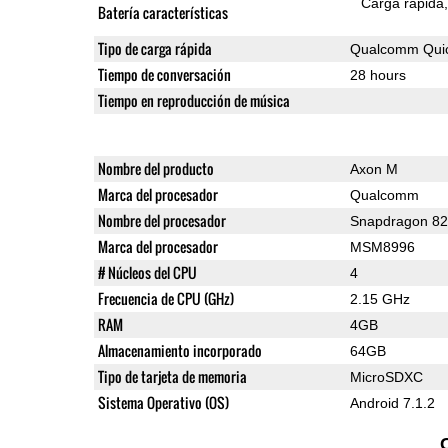
Carga rápida
Batería características
Tipo de carga rápida
Qualcomm Quic
Tiempo de conversación
28 hours
Tiempo en reproducción de música
Nombre del producto
Axon M
Marca del procesador
Qualcomm
Nombre del procesador
Snapdragon 8
Marca del procesador
MSM8996
# Núcleos del CPU
4
Frecuencia de CPU (GHz)
2.15 GHz
RAM
4GB
Almacenamiento incorporado
64GB
Tipo de tarjeta de memoria
MicroSDXC
Sistema Operativo (OS)
Android 7.1.2