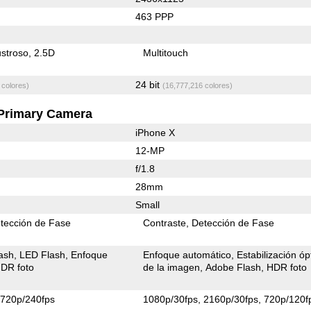
463 PPP
stroso
2.5D
Multitouch
24 bit
 colores)
(16,777,216 colores)
Primary Camera
iPhone X
12-MP
f/1.8
28mm
Small
tección de Fase
Contraste
Detección de Fase
ash
LED Flash
Enfoque
Enfoque automático
Estabilización óp
DR foto
de la imagen
Adobe Flash
HDR foto
720p/240fps
1080p/30fps
2160p/30fps
720p/120f