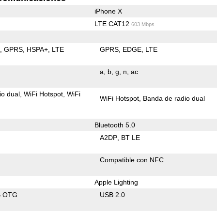
iPhone X
LTE CAT12
603 Mbps
E
GPRS
HSPA+
LTE
GPRS
EDGE
LTE
a
b
g
n
ac
io dual
WiFi Hotspot
WiFi
WiFi Hotspot
Banda de radio dual
Bluetooth 5.0
A2DP
BT LE
Compatible con NFC
Apple Lighting
B OTG
USB 2.0