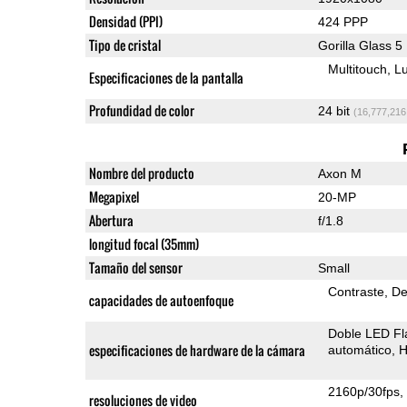
Densidad (PPI)
424 PPP
Tipo de cristal
Gorilla Glass 5
Multitouch
Lu
Especificaciones de la pantalla
Profundidad de color
24 bit
(16,777,216
Nombre del producto
Axon M
Megapixel
20-MP
Abertura
f/1.8
longitud focal (35mm)
Tamaño del sensor
Small
Contraste
De
capacidades de autoenfoque
Doble LED Fl
especificaciones de hardware de la cámara
automático
H
2160p/30fps
resoluciones de video