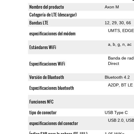
Nombre del producto
Axon M
Categoría de LTE (descargar)
Bandas LTE
12, 29, 30, 66
UMTS
EDG
especificaciones del módem
a
b
g
n
ac
Estándares WiFi
Banda de rad
Especificaciones WiFi
Direct
Versión de Bluetooth
Bluetooth 4.2
A2DP
BT LE
Especificaciones bluetooth
Funciones NFC
tipo de conector
USB Type C
USB 2.0
US
especificaciones del conector
Índice SAR para la cabeza (EE. UU.)
1.05 W/Kg