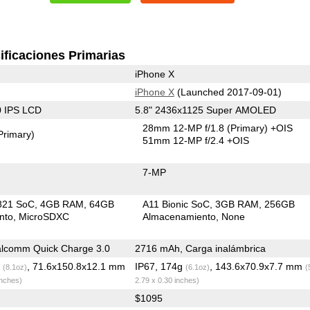
ificaciones Primarias
iPhone X
iPhone X
(Launched 2017-09-01)
0 IPS LCD
5.8" 2436x1125 Super AMOLED
28mm 12-MP f/1.8
(Primary)
+OIS
Primary)
51mm 12-MP f/2.4 +OIS
7-MP
821 SoC
4GB RAM
64GB
A11 Bionic SoC
3GB RAM
256GB
nto
MicroSDXC
Almacenamiento
None
lcomm Quick Charge 3.0
2716 mAh, Carga inalámbrica
g
, 71.6x150.8x12.1 mm
IP67, 174g
, 143.6x70.9x7.7 mm
(8.1oz)
(6.1oz)
(
inches)
2.79 x 0.30 inches)
$1095