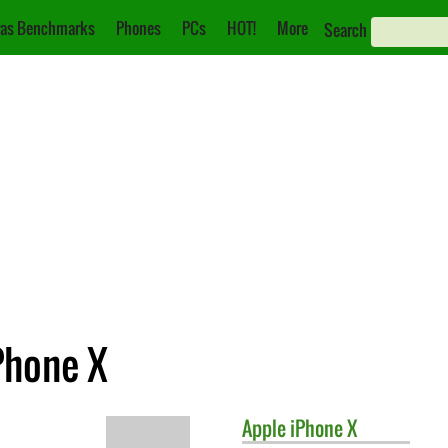
as Benchmarks
Phones
PCs
HOT!
More
Search
Phone X
Apple
iPhone X