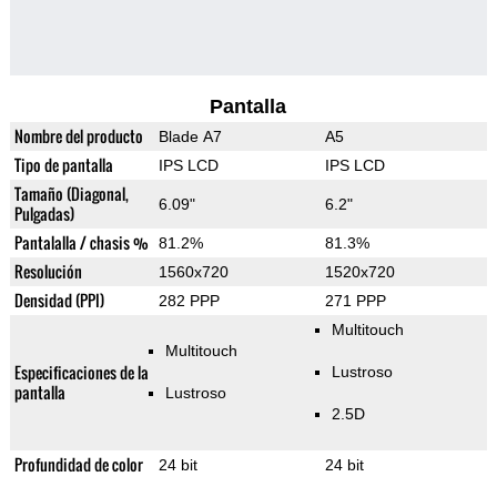
Pantalla
Nombre del producto
Blade A7
A5
Tipo de pantalla
IPS LCD
IPS LCD
Tamaño (Diagonal,
6.09"
6.2"
Pulgadas)
Pantalalla / chasis %
81.2%
81.3%
Resolución
1560x720
1520x720
Densidad (PPI)
282 PPP
271 PPP
Multitouch
Multitouch
Especificaciones de la
Lustroso
pantalla
Lustroso
2.5D
Profundidad de color
24 bit
24 bit