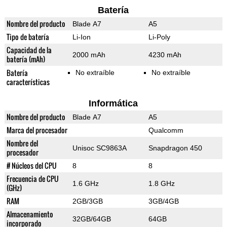
Batería
Nombre del producto
Blade A7
A5
Tipo de batería
Li-Ion
Li-Poly
Capacidad de la
2000 mAh
4230 mAh
batería (mAh)
Batería
No extraíble
No extraíble
características
Informática
Nombre del producto
Blade A7
A5
Marca del procesador
Qualcomm
Nombre del
Unisoc SC9863A
Snapdragon 450
procesador
# Núcleos del CPU
8
8
Frecuencia de CPU
1.6 GHz
1.8 GHz
(GHz)
RAM
2GB/3GB
3GB/4GB
Almacenamiento
32GB/64GB
64GB
incorporado