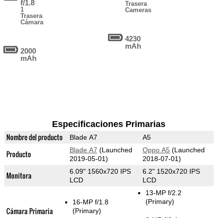
f/1.8
Trasera
1
Cameras
Trasera
Cámara
4230
mAh
2000
mAh
Especificaciones Primarias
Nombre del producto
Blade A7
A5
Blade A7
(Launched
Oppo A5
(Launched
Producto
2019-05-01)
2018-07-01)
6.09" 1560x720 IPS
6.2" 1520x720 IPS
Monitora
LCD
LCD
13-MP f/2.2
(Primary)
16-MP f/1.8
Cámara Primaria
(Primary)