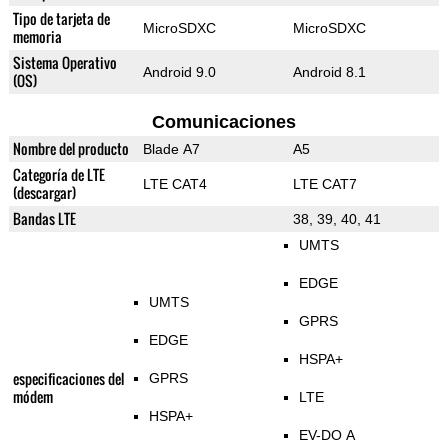
Tipo de tarjeta de
MicroSDXC
MicroSDXC
memoria
Sistema Operativo
Android 9.0
Android 8.1
(OS)
Comunicaciones
Nombre del producto
Blade A7
A5
Categoría de LTE
LTE CAT4
LTE CAT7
(descargar)
Bandas LTE
38, 39, 40, 41
UMTS
EDGE
UMTS
GPRS
EDGE
HSPA+
especificaciones del
GPRS
módem
LTE
HSPA+
EV-DO A