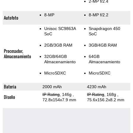
2-MP f/2.4
8-MP
8-MP f/2.2
Autofoto
Unisoc SC9863A
Snapdragon 450
SoC
SoC
2GB/3GB RAM
3GB/4GB RAM
Procesador,
Almacenamiento
32GB/64GB
64GB
Almacenamiento
Almacenamiento
MicroSDXC
MicroSDXC
Bateria
2000 mAh
4230 mAh
IP Rating
, 146g
,
IP Rating
, 168g
,
Diseño
72.8x154x7.9 mm
75.6x156.2x8.2 mm