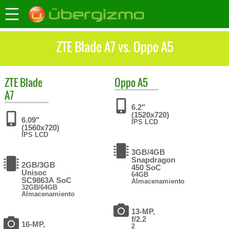
ZTE Blade A7 vs. Oppo A5
ZTE
Blade
Oppo
A5
A7
6.2"
(1520x720)
6.09"
IPS LCD
(1560x720)
IPS LCD
3GB/4GB
Snapdragon
2GB/3GB
450 SoC
Unisoc
64GB
SC9863A SoC
Almacenamiento
32GB/64GB
Almacenamiento
13-MP,
f/2.2
16-MP,
2