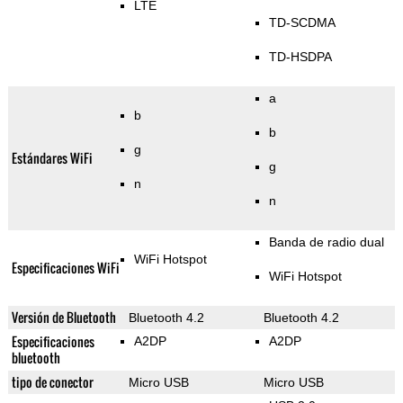
LTE
TD-SCDMA
TD-HSDPA
a
b
b
g
Estándares WiFi
g
n
n
Banda de radio dual
WiFi Hotspot
Especificaciones WiFi
WiFi Hotspot
Versión de Bluetooth
Bluetooth 4.2
Bluetooth 4.2
Especificaciones
A2DP
A2DP
bluetooth
tipo de conector
Micro USB
Micro USB