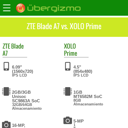
ZTE Blade A7 vs. XOLO Prime
ZTE
Blade
XOLO
A7
Prime
6.09"
4.5"
(1560x720)
(854x480)
IPS LCD
IPS LCD
2GB/3GB
1GB
Unisoc
MT6582M SoC
SC9863A SoC
8GB
Almacenamiento
32GB/64GB
Almacenamiento
5-MP
16-MP,
1