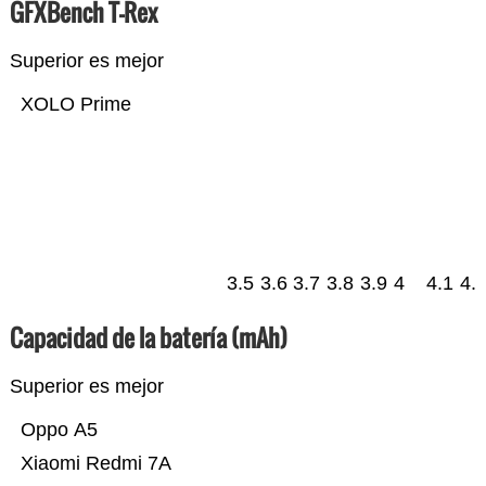
GFXBench T-Rex
Superior es mejor
XOLO Prime
3.5
3.6
3.7
3.8
3.9
4
4.1
4.
Capacidad de la batería (mAh)
Superior es mejor
Oppo A5
Xiaomi Redmi 7A