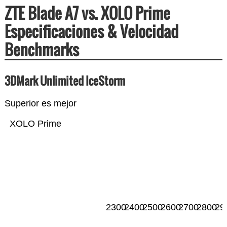
ZTE Blade A7 vs. XOLO Prime
Especificaciones & Velocidad
Benchmarks
3DMark Unlimited IceStorm
Superior es mejor
XOLO Prime
2300
2400
2500
2600
2700
2800
29