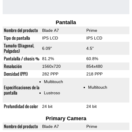
Pantalla
Nombre del producto
Blade A7
Prime
Tipo de pantalla
IPS LCD
IPS LCD
Tamaño (Diagonal,
6.09"
4.5"
Pulgadas)
Pantalalla / chasis %
81.2%
60.8%
Resolución
1560x720
854x480
Densidad (PPI)
282 PPP
218 PPP
Multitouch
Especificaciones de la
Multitouch
pantalla
Lustroso
Profundidad de color
24 bit
24 bit
Primary Camera
Nombre del producto
Blade A7
Prime