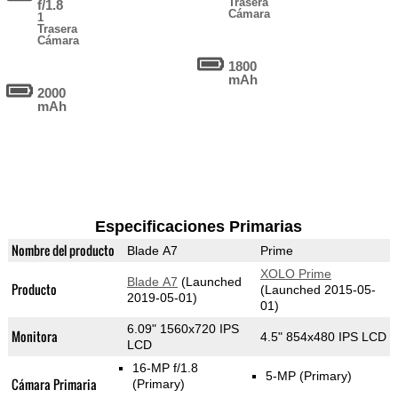
Trasera
f/1.8
Cámara
1
Trasera
Cámara
1800
mAh
2000
mAh
Especificaciones Primarias
Nombre del producto
Blade A7
Prime
XOLO Prime
Blade A7
(Launched
Producto
(Launched 2015-05-
2019-05-01)
01)
6.09" 1560x720 IPS
Monitora
4.5" 854x480 IPS LCD
LCD
16-MP f/1.8
5-MP
(Primary)
Cámara Primaria
(Primary)