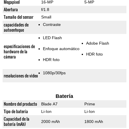
Megapixel
16-MP
5-MP
Abertura
f/1.8
Tamaño del sensor
Small
capacidades de
Contraste
autoenfoque
LED Flash
Adobe Flash
especificaciones de
Enfoque automático
hardware de la
HDR foto
cámara
HDR foto
1080p/30fps
resoluciones de video
Batería
Nombre del producto
Blade A7
Prime
Tipo de batería
Li-Ion
Li-Ion
Capacidad de la
2000 mAh
1800 mAh
batería (mAh)