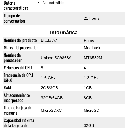
Batería
No extraíble
características
Tiempo de
21 hours
conversación
Informática
Nombre del producto
Blade A7
Prime
Marca del procesador
Mediatek
Nombre del
Unisoc SC9863A
MT6582M
procesador
# Núcleos del CPU
8
4
Frecuencia de CPU
1.6 GHz
1.3 GHz
(GHz)
RAM
2GB/3GB
1GB
Almacenamiento
32GB/64GB
8GB
incorporado
Tipo de tarjeta de
MicroSDXC
MicroSD
memoria
Capacidad máxima
de la tarjeta de
32GB