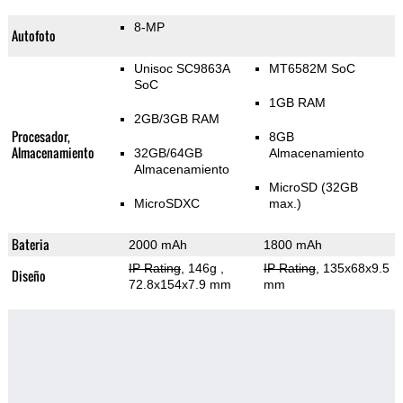
8-MP
Autofoto
Unisoc SC9863A
MT6582M SoC
SoC
1GB RAM
2GB/3GB RAM
Procesador,
8GB
Almacenamiento
32GB/64GB
Almacenamiento
Almacenamiento
MicroSD (32GB
MicroSDXC
max.)
Bateria
2000 mAh
1800 mAh
IP Rating
, 146g
,
IP Rating
, 135x68x9.5
Diseño
72.8x154x7.9 mm
mm