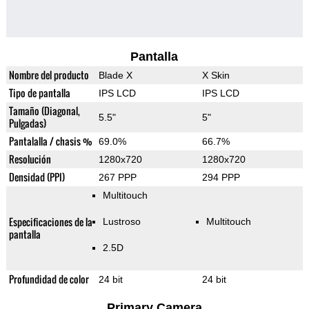
Pantalla
Nombre del producto
Blade X
X Skin
Tipo de pantalla
IPS LCD
IPS LCD
Tamaño (Diagonal,
5.5"
5"
Pulgadas)
Pantalalla / chasis %
69.0%
66.7%
Resolución
1280x720
1280x720
Densidad (PPI)
267 PPP
294 PPP
Multitouch
Especificaciones de la
Lustroso
Multitouch
pantalla
2.5D
Profundidad de color
24 bit
24 bit
Primary Camera