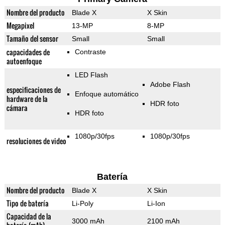
Nombre del producto
Blade X
X Skin
Megapixel
13-MP
8-MP
Tamaño del sensor
Small
Small
capacidades de
Contraste
autoenfoque
LED Flash
Adobe Flash
especificaciones de
Enfoque automático
hardware de la
HDR foto
cámara
HDR foto
1080p/30fps
1080p/30fps
resoluciones de video
Batería
Nombre del producto
Blade X
X Skin
Tipo de batería
Li-Poly
Li-Ion
Capacidad de la
3000 mAh
2100 mAh