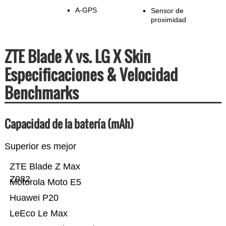
A-GPS
Sensor de
proximidad
ZTE Blade X vs. LG X Skin
Especificaciones & Velocidad
Benchmarks
Capacidad de la batería (mAh)
Superior es mejor
ZTE Blade Z Max
Z982
Motorola Moto E5
Huawei P20
LeEco Le Max