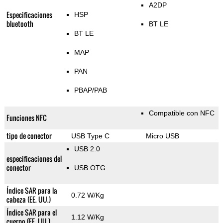
A2DP
Especificaciones
HSP
bluetooth
BT LE
BT LE
MAP
PAN
PBAP/PAB
Compatible con NFC
Funciones NFC
tipo de conector
USB Type C
Micro USB
USB 2.0
especificaciones del
conector
USB OTG
Índice SAR para la
0.72 W/Kg
cabeza (EE. UU.)
Índice SAR para el
1.12 W/Kg
cuerpo (EE. UU.)