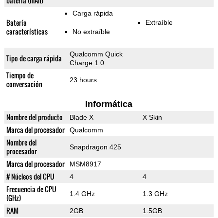
batería (mAh)
Carga rápida
Batería
Extraíble
características
No extraíble
Qualcomm Quick
Tipo de carga rápida
Charge 1.0
Tiempo de
23 hours
conversación
Informática
Nombre del producto
Blade X
X Skin
Marca del procesador
Qualcomm
Nombre del
Snapdragon 425
procesador
Marca del procesador
MSM8917
# Núcleos del CPU
4
4
Frecuencia de CPU
1.4 GHz
1.3 GHz
(GHz)
RAM
2GB
1.5GB