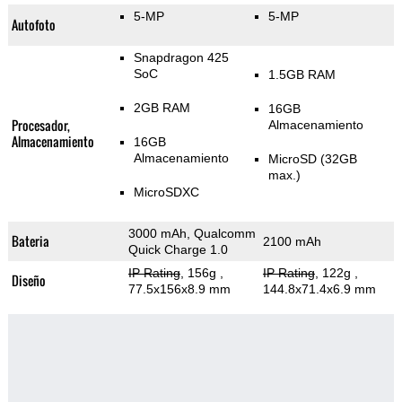
5-MP
5-MP
Autofoto
Snapdragon 425
SoC
1.5GB RAM
2GB RAM
16GB
Procesador,
Almacenamiento
Almacenamiento
16GB
Almacenamiento
MicroSD (32GB
max.)
MicroSDXC
3000 mAh, Qualcomm
Bateria
2100 mAh
Quick Charge 1.0
IP Rating
, 156g
,
IP Rating
, 122g
,
Diseño
77.5x156x8.9 mm
144.8x71.4x6.9 mm