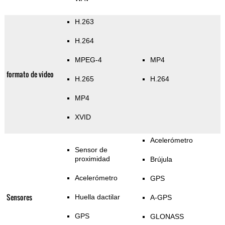
H.263
H.264
MPEG-4
MP4
formato de video
H.265
H.264
MP4
XVID
Acelerómetro
Sensor de
proximidad
Brújula
Acelerómetro
GPS
Sensores
Huella dactilar
A-GPS
GPS
GLONASS