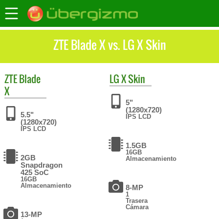
ZTE Blade X vs. LG X Skin
ZTE
Blade
LG
X Skin
X
5"
(1280x720)
5.5"
IPS LCD
(1280x720)
IPS LCD
1.5GB
16GB
2GB
Almacenamiento
Snapdragon
425 SoC
16GB
Almacenamiento
8-MP
1
Trasera
Cámara
13-MP