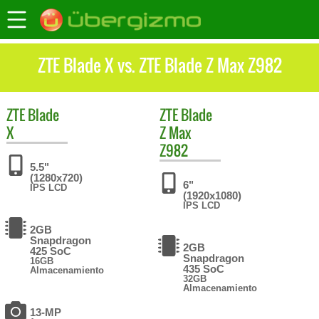
ZTE Blade X vs. ZTE Blade Z Max Z982
ZTE
Blade
ZTE
Blade
X
Z Max
Z982
5.5"
(1280x720)
6"
IPS LCD
(1920x1080)
IPS LCD
2GB
Snapdragon
2GB
425 SoC
Snapdragon
16GB
435 SoC
Almacenamiento
32GB
Almacenamiento
13-MP