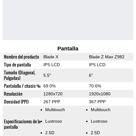
Pantalla
Nombre del producto
Blade X
Blade Z Max Z982
Tipo de pantalla
IPS LCD
IPS LCD
Tamaño (Diagonal,
5.5"
6"
Pulgadas)
Pantalalla / chasis %
69.0%
70.6%
Resolución
1280x720
1920x1080
Densidad (PPI)
267 PPP
367 PPP
Multitouch
Multitouch
Especificaciones de la
Lustroso
Lustroso
pantalla
2.5D
2.5D