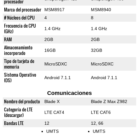
procesador
Marca del procesador
MSM8917
MSM8940
# Núcleos del CPU
4
8
Frecuencia de CPU
1.4 GHz
1.4 GHz
(GHz)
RAM
2GB
2GB
Almacenamiento
16GB
32GB
incorporado
Tipo de tarjeta de
MicroSDXC
MicroSDXC
memoria
Sistema Operativo
Android 7.1.1
Android 7.1.1
(OS)
Comunicaciones
Nombre del producto
Blade X
Blade Z Max Z982
Categoría de LTE
LTE CAT4
LTE CAT6
(descargar)
Bandas LTE
12
12, 66
UMTS
UMTS