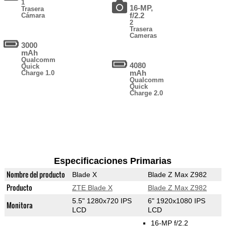
1
16-MP,
Trasera
f/2.2
Cámara
2
Trasera
Cameras
3000
mAh
Qualcomm
4080
Quick
mAh
Charge 1.0
Qualcomm
Quick
Charge 2.0
Especificaciones Primarias
Nombre del producto
Blade X
Blade Z Max Z982
Producto
ZTE Blade X
Blade Z Max Z982
5.5" 1280x720 IPS
6" 1920x1080 IPS
Monitora
LCD
LCD
16-MP f/2.2