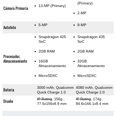
(Primary)
13-MP
(Primary)
Cámara Primaria
2-MP
5-MP
8-MP
Autofoto
Snapdragon 425
Snapdragon 435
SoC
SoC
2GB RAM
2GB RAM
Procesador,
Almacenamiento
16GB
32GB
Almacenamiento
Almacenamiento
MicroSDXC
MicroSDXC
3000 mAh, Qualcomm
4080 mAh, Qualcomm
Bateria
Quick Charge 1.0
Quick Charge 2.0
IP Rating
, 156g
,
IP Rating
, 174g
,
Diseño
77.5x156x8.9 mm
84.6x166.1x8.4 mm