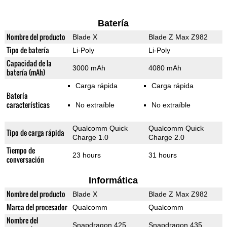
Batería
Nombre del producto
Blade X
Blade Z Max Z982
Tipo de batería
Li-Poly
Li-Poly
Capacidad de la
3000 mAh
4080 mAh
batería (mAh)
Carga rápida
Carga rápida
Batería
características
No extraíble
No extraíble
Qualcomm Quick
Qualcomm Quick
Tipo de carga rápida
Charge 1.0
Charge 2.0
Tiempo de
23 hours
31 hours
conversación
Informática
Nombre del producto
Blade X
Blade Z Max Z982
Marca del procesador
Qualcomm
Qualcomm
Nombre del
Snapdragon 425
Snapdragon 435