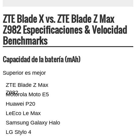
ZTE Blade X vs. ZTE Blade Z Max
Z982 Especificaciones & Velocidad
Benchmarks
Capacidad de la batería (mAh)
Superior es mejor
ZTE Blade Z Max
Z982
Motorola Moto E5
Huawei P20
LeEco Le Max
Samsung Galaxy Halo
LG Stylo 4