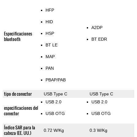
HFP
HID
A2DP
Especificaciones
HSP
bluetooth
BT EDR
BT LE
MAP
PAN
PBAP/PAB
tipo de conector
USB Type C
USB Type C
USB 2.0
USB 2.0
especificaciones del
conector
USB OTG
USB OTG
Índice SAR para la
0.72 W/Kg
0.3 W/Kg
cabeza (EE. UU.)