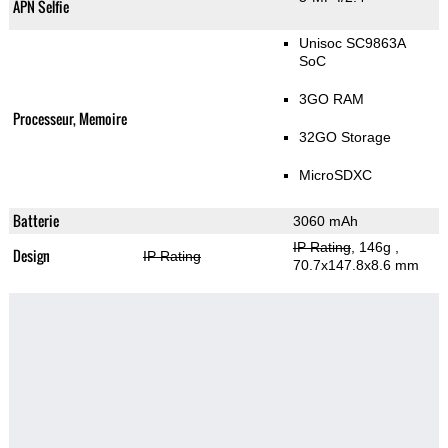
APN Selfie
Unisoc SC9863A
SoC
3GO RAM
Processeur, Memoire
32GO Storage
MicroSDXC
Batterie
3060 mAh
IP Rating
, 146g
,
Design
IP Rating
70.7x147.8x8.6 mm