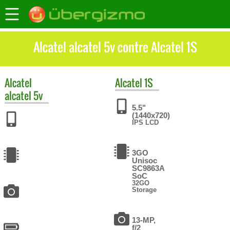
Alcatel alcatel 5v contre Alcatel 1S
Alcatel
Alcatel
1S
alcatel 5v
5.5"
(1440x720)
IPS LCD
3GO
Unisoc
SC9863A
SoC
32GO
Storage
13-MP,
f/2