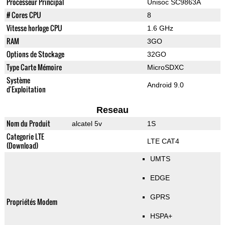
Processeur Principal
Unisoc SC9863A
# Cores CPU
8
Vitesse horloge CPU
1.6 GHz
RAM
3GO
Options de Stockage
32GO
Type Carte Mémoire
MicroSDXC
Système
Android 9.0
d'Exploitation
Reseau
Nom du Produit
alcatel 5v
1S
Categorie LTE
LTE CAT4
(Download)
UMTS
EDGE
GPRS
Propriétés Modem
HSPA+