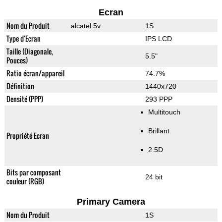
Ecran
Nom du Produit
alcatel 5v
1S
Type d'Ecran
IPS LCD
Taille (Diagonale,
5.5"
Pouces)
Ratio écran/appareil
74.7%
Définition
1440x720
Densité (PPP)
293 PPP
Multitouch
Brillant
Propriété Ecran
2.5D
Bits par composant
24 bit
couleur (RGB)
Primary Camera
Nom du Produit
1S