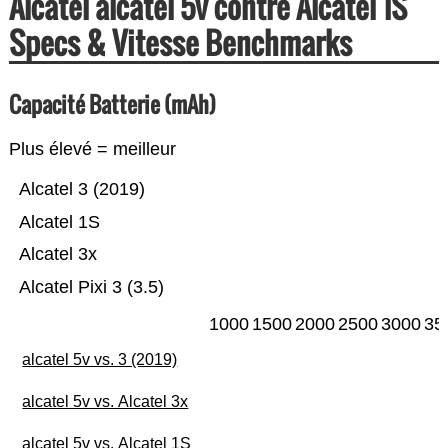
Alcatel alcatel 5v contre Alcatel 1S
Specs & Vitesse Benchmarks
Capacité Batterie (mAh)
Plus élevé = meilleur
Alcatel 3 (2019)
Alcatel 1S
Alcatel 3x
Alcatel Pixi 3 (3.5)
1000
1500
2000
2500
3000
35
alcatel 5v vs. 3 (2019)
alcatel 5v vs. Alcatel 3x
alcatel 5v vs. Alcatel 1S