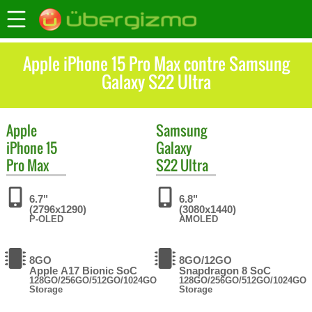
Apple iPhone 15 Pro Max contre Samsung
Galaxy S22 Ultra
Apple
Samsung
iPhone 15
Galaxy
Pro Max
S22 Ultra
6.7"
6.8"
(2796x1290)
(3080x1440)
P-OLED
AMOLED
8GO
8GO/12GO
Apple A17 Bionic SoC
Snapdragon 8 SoC
128GO/256GO/512GO/1024GO
128GO/256GO/512GO/1024GO
Storage
Storage