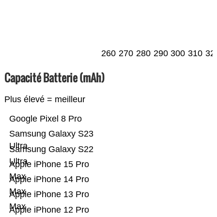
260
270
280
290
300
310
32
Capacité Batterie (mAh)
Plus élevé = meilleur
Google Pixel 8 Pro
Samsung Galaxy S23
Ultra
Samsung Galaxy S22
Ultra
Apple iPhone 15 Pro
Max
Apple iPhone 14 Pro
Max
Apple iPhone 13 Pro
Max
Apple iPhone 12 Pro