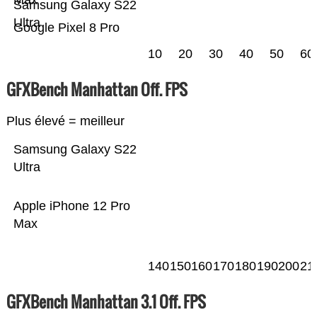
Max
Samsung Galaxy S22
Ultra
Google Pixel 8 Pro
10
20
30
40
50
60
GFXBench Manhattan Off. FPS
Plus élevé = meilleur
Samsung Galaxy S22
Ultra
Apple iPhone 12 Pro
Max
140
150
160
170
180
190
200
21
GFXBench Manhattan 3.1 Off. FPS