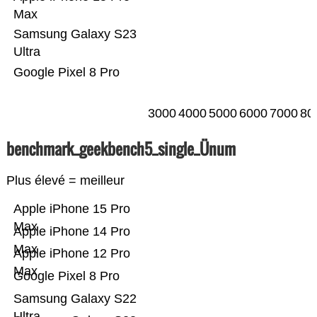
Max
Samsung Galaxy S23
Ultra
Google Pixel 8 Pro
3000
4000
5000
6000
7000
80
benchmark_geekbench5_single_Ünum
Plus élevé = meilleur
Apple iPhone 15 Pro
Max
Apple iPhone 14 Pro
Max
Apple iPhone 12 Pro
Max
Google Pixel 8 Pro
Samsung Galaxy S22
Ultra