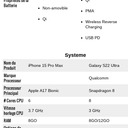
Propriétés de la
Qi
Batterie
Non-amovible
PMA
Qi
Wireless Reverse
Charging
USB PD
Systeme
Nom du
iPhone 15 Pro Max
Galaxy S22 Ultra
Produit
Marque
Qualcomm
Processeur
Processeur
Apple A17 Bionic
Snapdragon 8
Principal
# Cores CPU
6
8
Vitesse
3.7 GHz
3 GHz
horloge CPU
RAM
8GO
8GO/12GO
Options de