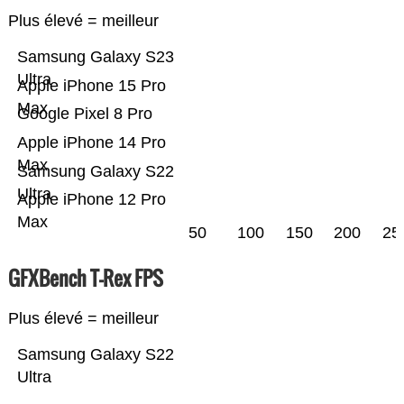
Plus élevé = meilleur
Samsung Galaxy S23
Ultra
Apple iPhone 15 Pro
Max
Google Pixel 8 Pro
Apple iPhone 14 Pro
Max
Samsung Galaxy S22
Ultra
Apple iPhone 12 Pro
Max
50
100
150
200
25
GFXBench T-Rex FPS
Plus élevé = meilleur
Samsung Galaxy S22
Ultra