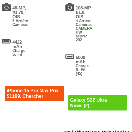
48-MP,
108-MP,
f/1.78,
f/1.8,
OIS
OIS
3 Arrière
4 Arrière
Cameras
Cameras
CAMERA
HW
score:
202
4422
mAh
Charge
S. Fil
5000
mAh
Charge
S. Fil
(45)
iPhone 15 Pro Max Prix
$1199. Chercher
Galaxy S22 Ultra
News (2)