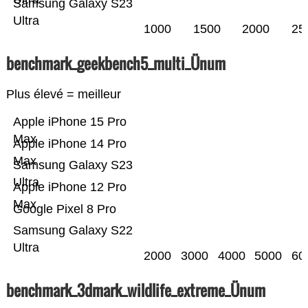
Samsung Galaxy S23
Ultra
1000
1500
2000
25
benchmark_geekbench5_multi_Ünum
Plus élevé = meilleur
Apple iPhone 15 Pro
Max
Apple iPhone 14 Pro
Max
Samsung Galaxy S23
Ultra
Apple iPhone 12 Pro
Max
Google Pixel 8 Pro
Samsung Galaxy S22
Ultra
2000
3000
4000
5000
60
benchmark_3dmark_wildlife_extreme_Ünum