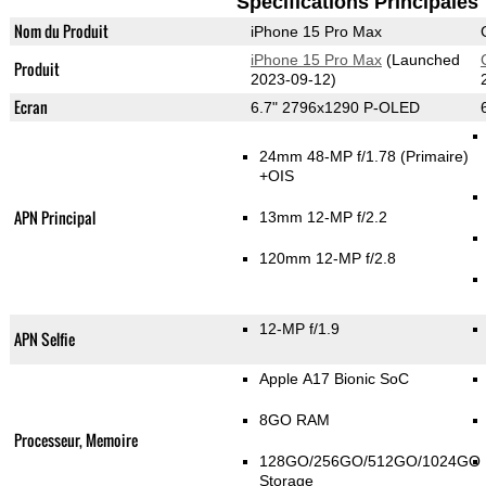
Spécifications Principales
Nom du Produit
iPhone 15 Pro Max
iPhone 15 Pro Max
(Launched
Produit
2023-09-12)
Ecran
6.7" 2796x1290 P-OLED
24mm 48-MP f/1.78
(Primaire)
+OIS
APN Principal
13mm 12-MP f/2.2
120mm 12-MP f/2.8
12-MP f/1.9
APN Selfie
Apple A17 Bionic SoC
8GO RAM
Processeur, Memoire
128GO/256GO/512GO/1024GO
Storage