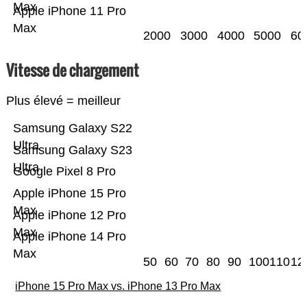
Max
Apple iPhone 11 Pro
Max
2000
3000
4000
5000
60
Vitesse de chargement
Plus élevé = meilleur
Samsung Galaxy S22
Ultra
Samsung Galaxy S23
Ultra
Google Pixel 8 Pro
Apple iPhone 15 Pro
Max
Apple iPhone 12 Pro
Max
Apple iPhone 14 Pro
Max
50
60
70
80
90
100
110
12
iPhone 15 Pro Max vs. iPhone 13 Pro Max