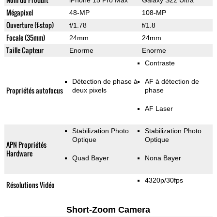
iPhone 15 Pro Max
Galaxy S22 Ultra
Mégapixel
48-MP
108-MP
Ouverture (f-stop)
f/1.78
f/1.8
Focale (35mm)
24mm
24mm
Taille Capteur
Enorme
Enorme
Contraste
Détection de phase à
AF à détection de
Propriétés autofocus
deux pixels
phase
AF Laser
Stabilization Photo
Stabilization Photo
Optique
Optique
APN Propriétés
Hardware
Quad Bayer
Nona Bayer
4320p/30fps
Résolutions Vidéo
Short-Zoom Camera