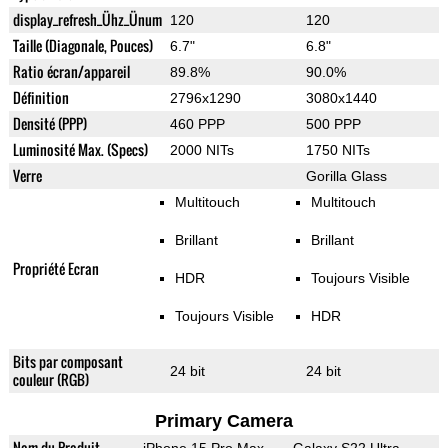
display_refresh_Ühz_Ünum
120
120
Taille (Diagonale, Pouces)
6.7"
6.8"
Ratio écran/appareil
89.8%
90.0%
Définition
2796x1290
3080x1440
Densité (PPP)
460 PPP
500 PPP
Luminosité Max. (Specs)
2000 NITs
1750 NITs
Verre
Gorilla Glass
Multitouch
Multitouch
Brillant
Brillant
Propriété Ecran
HDR
Toujours Visible
Toujours Visible
HDR
Bits par composant
24 bit
24 bit
couleur (RGB)
Primary Camera
Nom du Produit