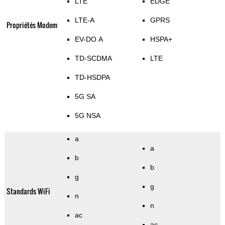
LTE
EDGE
LTE-A
GPRS
Propriétés Modem
EV-DO A
HSPA+
TD-SCDMA
LTE
TD-HSDPA
5G SA
5G NSA
a
a
b
b
g
g
Standards WiFi
n
n
ac
ac