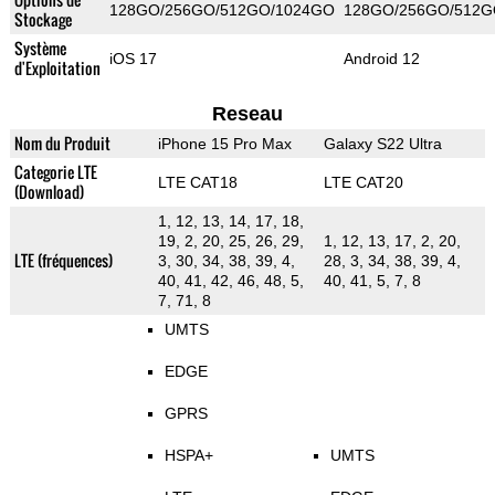
128GO/256GO/512GO/1024GO
128GO/256GO/512G
Stockage
Système
iOS 17
Android 12
d'Exploitation
Reseau
Nom du Produit
iPhone 15 Pro Max
Galaxy S22 Ultra
Categorie LTE
LTE CAT18
LTE CAT20
(Download)
1, 12, 13, 14, 17, 18,
19, 2, 20, 25, 26, 29,
1, 12, 13, 17, 2, 20,
LTE (fréquences)
3, 30, 34, 38, 39, 4,
28, 3, 34, 38, 39, 4,
40, 41, 42, 46, 48, 5,
40, 41, 5, 7, 8
7, 71, 8
UMTS
EDGE
GPRS
HSPA+
UMTS