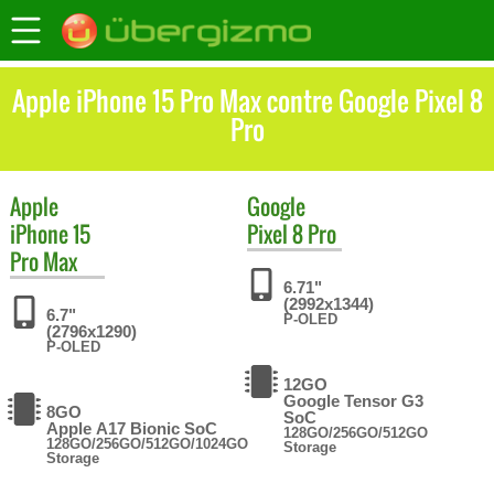
Apple iPhone 15 Pro Max contre Google Pixel 8
Pro
Apple
Google
iPhone 15
Pixel 8 Pro
Pro Max
6.71"
(2992x1344)
6.7"
P-OLED
(2796x1290)
P-OLED
12GO
Google Tensor G3
8GO
SoC
Apple A17 Bionic SoC
128GO/256GO/512GO
128GO/256GO/512GO/1024GO
Storage
Storage