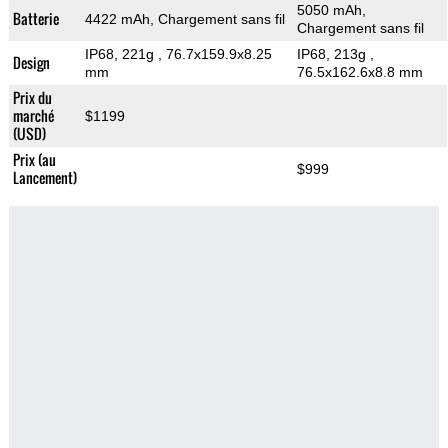
5050 mAh,
Batterie
4422 mAh, Chargement sans fil
Chargement sans fil
IP68, 221g
, 76.7x159.9x8.25
IP68, 213g
,
Design
mm
76.5x162.6x8.8 mm
Prix du
marché
$1199
(USD)
Prix (au
$999
Lancement)