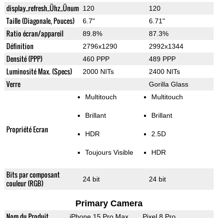
display_refresh_Ühz_Ünum
120
120
Taille (Diagonale, Pouces)
6.7"
6.71"
Ratio écran/appareil
89.8%
87.3%
Définition
2796x1290
2992x1344
Densité (PPP)
460 PPP
489 PPP
Luminosité Max. (Specs)
2000 NITs
2400 NITs
Verre
Gorilla Glass
Multitouch
Multitouch
Brillant
Brillant
Propriété Ecran
HDR
2.5D
Toujours Visible
HDR
Bits par composant
24 bit
24 bit
couleur (RGB)
Primary Camera
Nom du Produit
iPhone 15 Pro Max
Pixel 8 Pro