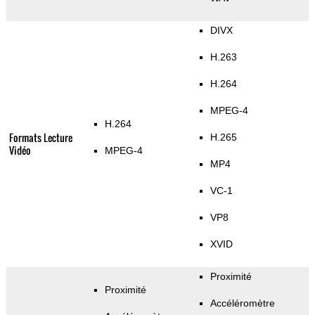
DIVX
H.263
H.264
MPEG-4
H.264
Formats Lecture
H.265
Vidéo
MPEG-4
MP4
VC-1
VP8
XVID
Proximité
Proximité
Accéléromètre