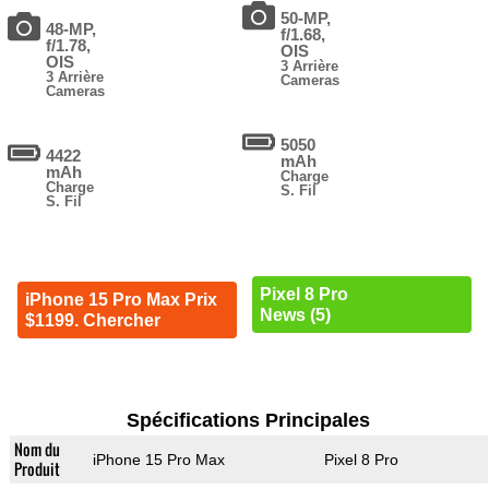
50-MP,
48-MP,
f/1.68,
f/1.78,
OIS
OIS
3 Arrière
3 Arrière
Cameras
Cameras
5050
4422
mAh
mAh
Charge
Charge
S. Fil
S. Fil
Pixel 8 Pro
iPhone 15 Pro Max Prix
News (5)
$1199. Chercher
Spécifications Principales
Nom du
iPhone 15 Pro Max
Pixel 8 Pro
Produit