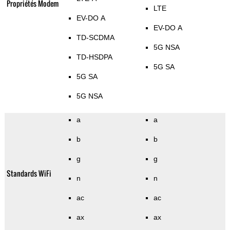
Propriétés Modem
LTE
EV-DO A
EV-DO A
TD-SCDMA
5G NSA
TD-HSDPA
5G SA
5G SA
5G NSA
a
a
b
b
g
g
Standards WiFi
n
n
ac
ac
ax
ax