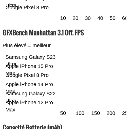
Ultra
Google Pixel 8 Pro
10
20
30
40
50
60
GFXBench Manhattan 3.1 Off. FPS
Plus élevé = meilleur
Samsung Galaxy S23
Ultra
Apple iPhone 15 Pro
Max
Google Pixel 8 Pro
Apple iPhone 14 Pro
Max
Samsung Galaxy S22
Ultra
Apple iPhone 12 Pro
Max
50
100
150
200
25
Capacité Batterie (mAh)