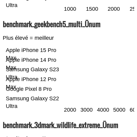
Ultra
1000
1500
2000
25
benchmark_geekbench5_multi_Ünum
Plus élevé = meilleur
Apple iPhone 15 Pro
Max
Apple iPhone 14 Pro
Max
Samsung Galaxy S23
Ultra
Apple iPhone 12 Pro
Max
Google Pixel 8 Pro
Samsung Galaxy S22
Ultra
2000
3000
4000
5000
60
benchmark_3dmark_wildlife_extreme_Ünum