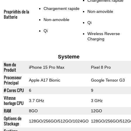
Chargement rapide
Chargement rapide
Propriétés de la
Non-amovible
Batterie
Non-amovible
Qi
Qi
Wireless Reverse
Charging
Systeme
Nom du
iPhone 15 Pro Max
Pixel 8 Pro
Produit
Processeur
Apple A17 Bionic
Google Tensor G3
Principal
# Cores CPU
6
9
Vitesse
3.7 GHz
3 GHz
horloge CPU
RAM
8GO
12GO
Options de
128GO/256GO/512GO/1024GO
128GO/256GO/512
Stockage