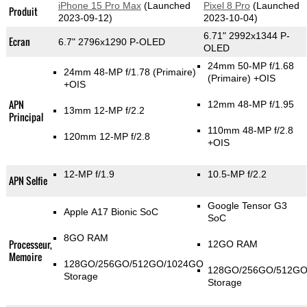
iPhone 15 Pro Max
(Launched
Pixel 8 Pro
(Launched
Produit
2023-09-12)
2023-10-04)
6.71" 2992x1344 P-
Ecran
6.7" 2796x1290 P-OLED
OLED
24mm 50-MP f/1.68
24mm 48-MP f/1.78
(Primaire)
(Primaire)
+OIS
+OIS
APN
12mm 48-MP f/1.95
13mm 12-MP f/2.2
Principal
110mm 48-MP f/2.8
120mm 12-MP f/2.8
+OIS
12-MP f/1.9
10.5-MP f/2.2
APN Selfie
Google Tensor G3
Apple A17 Bionic SoC
SoC
8GO RAM
Processeur,
12GO RAM
Memoire
128GO/256GO/512GO/1024GO
128GO/256GO/512G
Storage
Storage