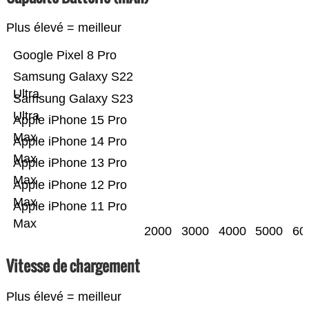
Plus élevé = meilleur
Google Pixel 8 Pro
Samsung Galaxy S22
Ultra
Samsung Galaxy S23
Ultra
Apple iPhone 15 Pro
Max
Apple iPhone 14 Pro
Max
Apple iPhone 13 Pro
Max
Apple iPhone 12 Pro
Max
Apple iPhone 11 Pro
Max
2000
3000
4000
5000
60
Vitesse de chargement
Plus élevé = meilleur