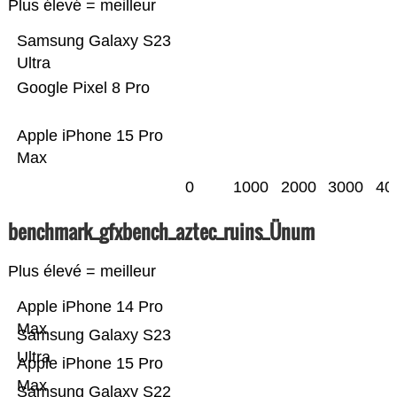
Plus élevé = meilleur
Samsung Galaxy S23
Ultra
Google Pixel 8 Pro
Apple iPhone 15 Pro
Max
0
1000
2000
3000
40
benchmark_gfxbench_aztec_ruins_Ünum
Plus élevé = meilleur
Apple iPhone 14 Pro
Max
Samsung Galaxy S23
Ultra
Apple iPhone 15 Pro
Max
Samsung Galaxy S22