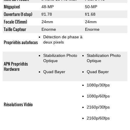
Mégapixel
48-MP
50-MP
Ouverture (f-stop)
f/1.78
f/1.68
Focale (35mm)
24mm
24mm
Taille Capteur
Enorme
Enorme
Détection de phase à
Propriétés autofocus
deux pixels
Stabilization Photo
Stabilization Photo
Optique
Optique
APN Propriétés
Hardware
Quad Bayer
Quad Bayer
1080p/30fps
1080p/60fps
Résolutions Vidéo
2160p/30fps
2160p/60fps