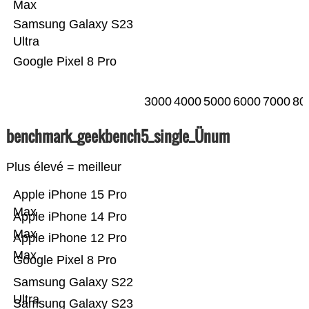
Max
Samsung Galaxy S23
Ultra
Google Pixel 8 Pro
3000
4000
5000
6000
7000
80
benchmark_geekbench5_single_Ünum
Plus élevé = meilleur
Apple iPhone 15 Pro
Max
Apple iPhone 14 Pro
Max
Apple iPhone 12 Pro
Max
Google Pixel 8 Pro
Samsung Galaxy S22
Ultra
Samsung Galaxy S23