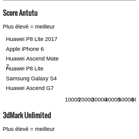
Score Antutu
Plus élevé = meilleur
Huawei P8 Lite 2017
Apple iPhone 6
Huawei Ascend Mate
7
Huawei P8 Lite
Samsung Galaxy S4
Huawei Ascend G7
10000
20000
30000
40000
50000
60
3dMark Unlimited
Plus élevé = meilleur