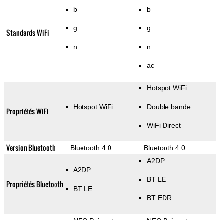
b
b
g
g
Standards WiFi
n
n
ac
Hotspot WiFi
Hotspot WiFi
Double bande
Propriétés WiFi
WiFi Direct
Version Bluetooth
Bluetooth 4.0
Bluetooth 4.0
A2DP
A2DP
BT LE
Propriétés Bluetooth
BT LE
BT EDR