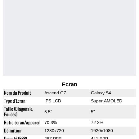
Ecran
Nom du Produit
Ascend G7
Galaxy S4
Type d'Ecran
IPS LCD
Super AMOLED
Taille (Diagonale,
5.5"
5"
Pouces)
Ratio écran/appareil
70.3%
72.3%
Définition
1280x720
1920x1080
Densité (PPP)
267 PPP
441 PPP