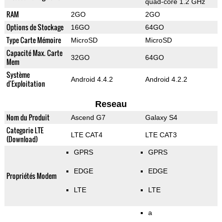
quad-core 1.2 GHz
RAM
2GO
2GO
Options de Stockage
16GO
64GO
Type Carte Mémoire
MicroSD
MicroSD
Capacité Max. Carte
32GO
64GO
Mem
Système
Android 4.4.2
Android 4.2.2
d'Exploitation
Reseau
Nom du Produit
Ascend G7
Galaxy S4
Categorie LTE
LTE CAT4
LTE CAT3
(Download)
GPRS
GPRS
EDGE
EDGE
Propriétés Modem
LTE
LTE
a