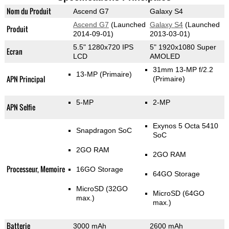
Nom du Produit
Ascend G7
Galaxy S4
Ascend G7
(Launched
Galaxy S4
(Launched
Produit
2014-09-01)
2013-03-01)
5.5" 1280x720 IPS
5" 1920x1080 Super
Ecran
LCD
AMOLED
31mm 13-MP f/2.2
13-MP
(Primaire)
APN Principal
(Primaire)
5-MP
2-MP
APN Selfie
Exynos 5 Octa 5410
Snapdragon SoC
SoC
2GO RAM
2GO RAM
Processeur, Memoire
16GO Storage
64GO Storage
MicroSD (32GO
MicroSD (64GO
max.)
max.)
Batterie
3000 mAh
2600 mAh