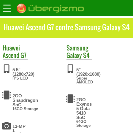
Huawei Ascend G7 contre Samsung Galaxy S4
Huawei
Samsung
Ascend G7
Galaxy S4
5.5"
5"
(1280x720)
(1920x1080)
IPS LCD
Super
AMOLED
2GO
2GO
Snapdragon
Exynos
SoC
5 Octa
16GO Storage
5410
SoC
64GO
Storage
13-MP
1