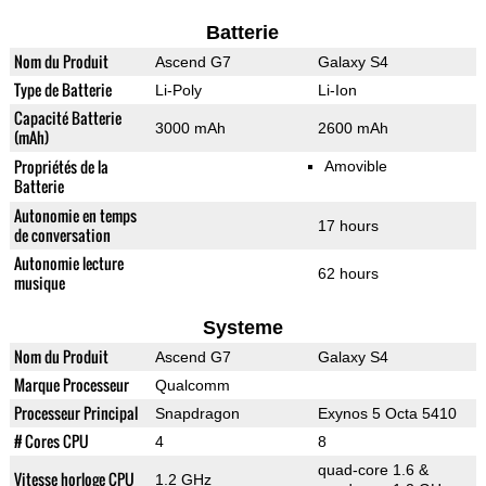
Batterie
Nom du Produit
Ascend G7
Galaxy S4
Type de Batterie
Li-Poly
Li-Ion
Capacité Batterie
3000 mAh
2600 mAh
(mAh)
Propriétés de la
Amovible
Batterie
Autonomie en temps
17 hours
de conversation
Autonomie lecture
62 hours
musique
Systeme
Nom du Produit
Ascend G7
Galaxy S4
Marque Processeur
Qualcomm
Processeur Principal
Snapdragon
Exynos 5 Octa 5410
# Cores CPU
4
8
quad-core 1.6 &
Vitesse horloge CPU
1.2 GHz