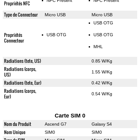
NFC Présent
NFC Présent
Propriétés NFC
Type de Connecteur
Micro USB
Micro USB
USB OTG
Propriétés
USB OTG
USB OTG
Connecteur
MHL
Radiations (tete, US)
0.85 W/Kg
Radiations (corps,
1.55 W/Kg
US)
Radiations (tete, Eur)
0.42 W/Kg
Radiations (corps,
0.54 W/Kg
Eur)
Carte SIM 0
Nom du Produit
Ascend G7
Galaxy S4
Nom Unique
SIM0
SIM0