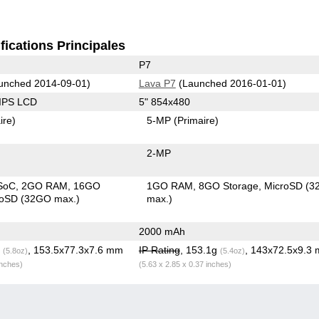
fications Principales
P7
unched 2014-09-01)
Lava P7
(Launched 2016-01-01)
 IPS LCD
5" 854x480
ire)
5-MP
(Primaire)
2-MP
SoC
2GO RAM
16GO
1GO RAM
8GO Storage
MicroSD (
roSD (32GO max.)
max.)
2000 mAh
g
, 153.5x77.3x7.6 mm
IP Rating
, 153.1g
, 143x72.5x9.3
(5.8oz)
(5.4oz)
inches)
(5.63 x 2.85 x 0.37 inches)