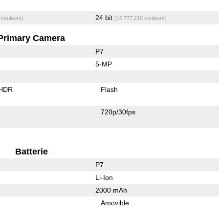
24 bit
 couleurs)
(16,777,216 couleurs)
Primary Camera
P7
5-MP
 HDR
Flash
720p/30fps
Batterie
P7
Li-Ion
2000 mAh
Amovible