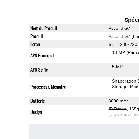
Spéci
Nom du Produit
Ascend G7
Produit
Ascend G7
(La
Ecran
5.5" 1280x720
13-MP
(Prima
APN Principal
5-MP
APN Selfie
Snapdragon 
Processeur, Memoire
Storage
Mic
Batterie
3000 mAh
IP Rating
, 165
Design
(6.04 x 3.04 x 0.30 