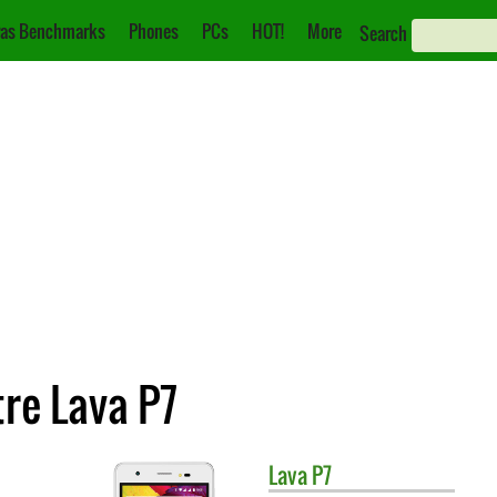
as Benchmarks
Phones
PCs
HOT!
More
Search
re Lava P7
Lava
P7