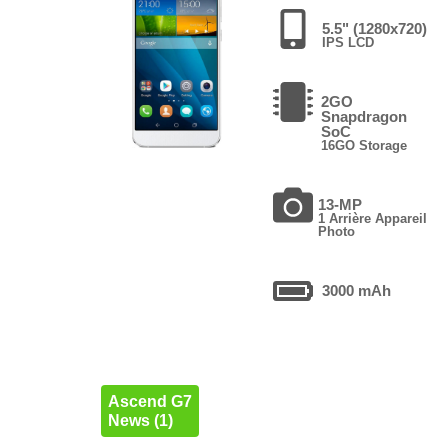
5.5" (1280x720)
IPS LCD
2GO
Snapdragon
SoC
16GO Storage
13-MP
1 Arrière Appareil
Photo
3000 mAh
Ascend G7
News (1)