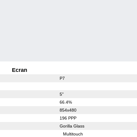
Ecran
P7
5"
66.4%
854x480
196 PPP
Gorilla Glass
Multitouch