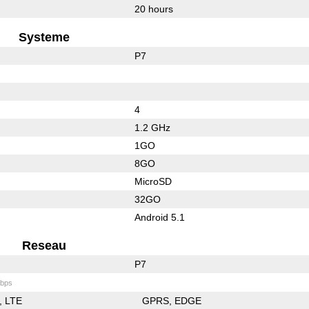
20 hours
Systeme
P7
4
1.2 GHz
1GO
8GO
MicroSD
32GO
Android 5.1
Reseau
P7
bps
LTE
GPRS
EDGE