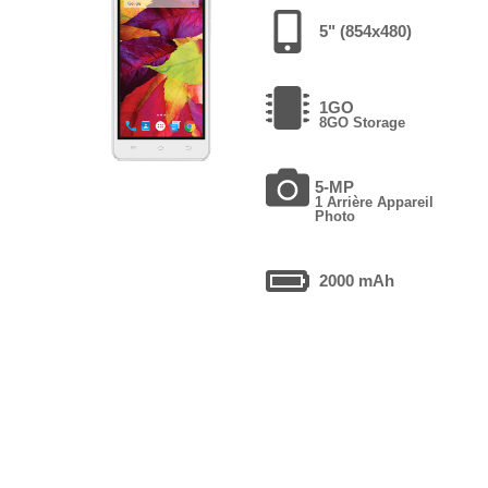
5" (854x480)
1GO
8GO Storage
5-MP
1 Arrière Appareil
Photo
2000 mAh