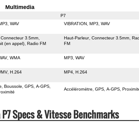
Multimedia
P7
MP3
WAV
VIBRATION
MP3
WAV
Connecteur 3.5mm
Haut-Parleur
Connecteur 3.5mm
Rad
it (en appel)
Radio FM
FM
WAV
WMA
MP3
WAV
WMV
H.264
MP4
H.264
e
Boussole
GPS
A-GPS
Accéléromètre
GPS
A-GPS
Proximit
roximité
a P7 Specs & Vitesse Benchmarks