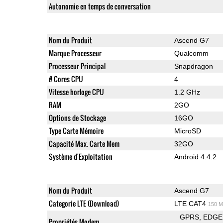
Autonomie en temps de conversation
Nom du Produit
Ascend G7
Marque Processeur
Qualcomm
Processeur Principal
Snapdragon
# Cores CPU
4
Vitesse horloge CPU
1.2 GHz
RAM
2GO
Options de Stockage
16GO
Type Carte Mémoire
MicroSD
Capacité Max. Carte Mem
32GO
Système d'Exploitation
Android 4.4.2
Nom du Produit
Ascend G7
Categorie LTE (Download)
LTE CAT4
150 M
GPRS
EDGE
Propriétés Modem