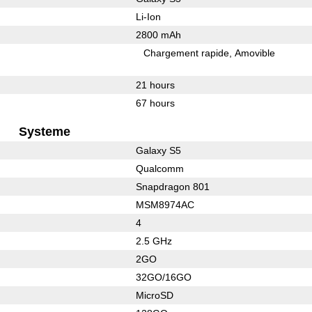
Li-Ion
2800 mAh
Chargement rapide
Amovible
21 hours
67 hours
Systeme
Galaxy S5
Qualcomm
Snapdragon 801
MSM8974AC
4
2.5 GHz
2GO
32GO/16GO
MicroSD