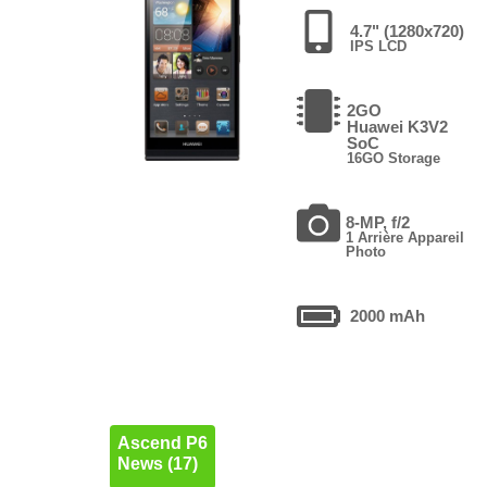
4.7" (1280x720)
IPS LCD
2GO
Huawei K3V2
SoC
16GO Storage
8-MP, f/2
1 Arrière Appareil
Photo
2000 mAh
Ascend P6
News (17)