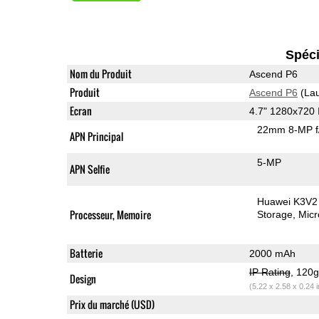
Spéci
Nom du Produit
Ascend P6
Produit
Ascend P6
(Lau
Ecran
4.7" 1280x720
22mm 8-MP f
APN Principal
5-MP
APN Selfie
Huawei K3V2
Processeur, Memoire
Storage
Mic
Batterie
2000 mAh
IP Rating
, 120
Design
(5.22 x 2.58 x 0.24 
Prix du marché (USD)