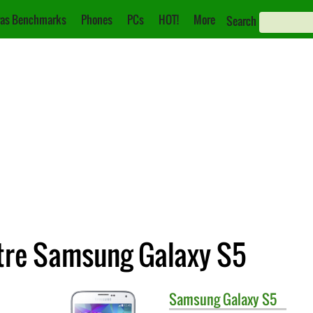
as Benchmarks
Phones
PCs
HOT!
More
Search
tre Samsung Galaxy S5
Samsung
Galaxy S5