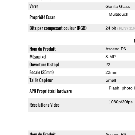
Verre
Gorilla Glass
Multitouch
Propriété Ecran
Bits par composant couleur (RGB)
24 bit
(16,777,216
Nom du Produit
Ascend P6
Mégapixel
8-MP
Ouverture (f-stop)
f/2
Focale (35mm)
22mm
Taille Capteur
Small
Flash
photo
APN Propriétés Hardware
1080p/30fps
Résolutions Vidéo
Nom du Produit
Ascend P6