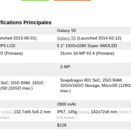
fications Principales
Galaxy S5
nched 2013-06-01)
Galaxy S5
(Launched 2014-02-12)
 IPS LCD
5.1" 1920x1080 Super AMOLED
/2
(Primaire)
31mm 16-MP f/2.4
(Primaire)
2-MP
Snapdragon 801 SoC
2GO RAM
 SoC
2GO RAM
16GO
32GO/16GO Storage
MicroSD (128
roSD (32GO max.)
max.)
2800 mAh
g
, 132.7x65.5x6.2 mm
IP67, 145g
, 142x72x8 mm
(4.2oz)
(5.1oz)
(5.59 x 2
inches)
0.31 inches)
$228