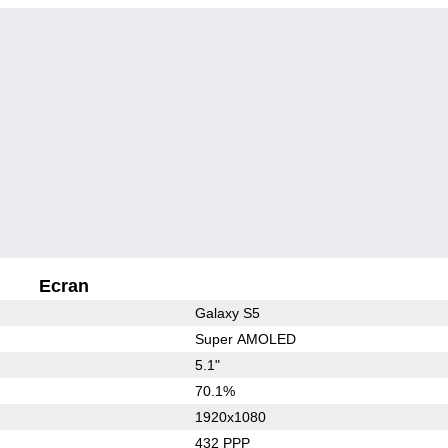
Ecran
Galaxy S5
Super AMOLED
5.1"
70.1%
1920x1080
432 PPP