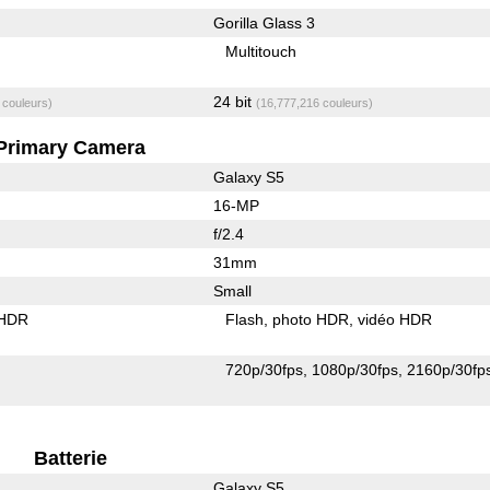
Gorilla Glass 3
Multitouch
24 bit
 couleurs)
(16,777,216 couleurs)
Primary Camera
Galaxy S5
16-MP
f/2.4
31mm
Small
 HDR
Flash
photo HDR
vidéo HDR
720p/30fps
1080p/30fps
2160p/30fp
Batterie
Galaxy S5