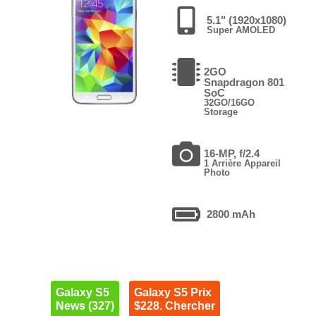
5.1" (1920x1080)
Super AMOLED
2GO
Snapdragon 801
SoC
32GO/16GO
Storage
16-MP, f/2.4
1 Arrière Appareil
Photo
2800 mAh
Galaxy S5
Galaxy S5 Prix
News (327)
$228. Chercher