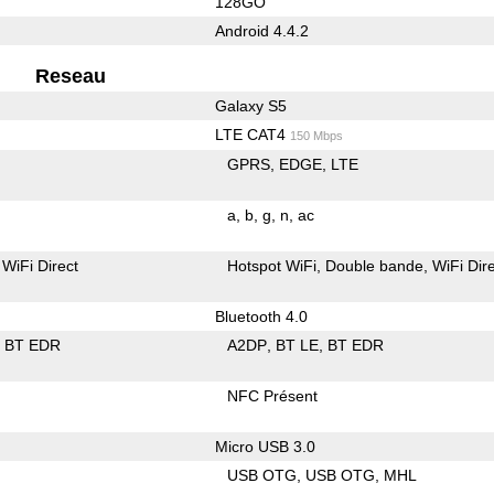
128GO
Android 4.4.2
Reseau
Galaxy S5
LTE CAT4
150 Mbps
GPRS
EDGE
LTE
a
b
g
n
ac
WiFi Direct
Hotspot WiFi
Double bande
WiFi Dir
Bluetooth 4.0
BT EDR
A2DP
BT LE
BT EDR
NFC Présent
Micro USB 3.0
USB OTG
USB OTG
MHL