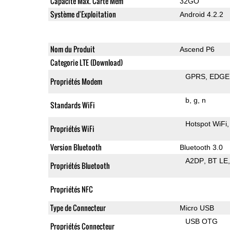
Capacité Max. Carte Mem
32GO
Système d'Exploitation
Android 4.2.2
Nom du Produit
Ascend P6
Categorie LTE (Download)
GPRS
EDGE
Propriétés Modem
b
g
n
Standards WiFi
Hotspot WiFi
Propriétés WiFi
Version Bluetooth
Bluetooth 3.0
A2DP
BT LE
Propriétés Bluetooth
Propriétés NFC
Type de Connecteur
Micro USB
USB OTG
Propriétés Connecteur