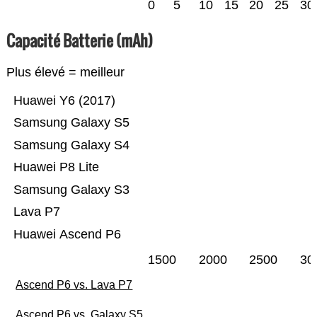
0
5
10
15
20
25
30
Capacité Batterie (mAh)
Plus élevé = meilleur
Huawei Y6 (2017)
Samsung Galaxy S5
Samsung Galaxy S4
Huawei P8 Lite
Samsung Galaxy S3
Lava P7
Huawei Ascend P6
1500
2000
2500
30
Ascend P6 vs. Lava P7
Ascend P6 vs. Galaxy S5