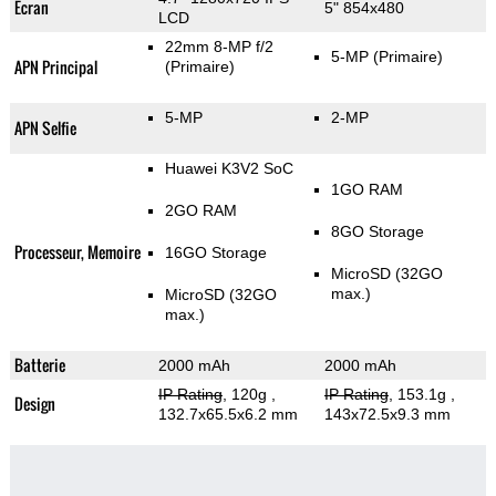
Ecran
5" 854x480
LCD
22mm 8-MP f/2
5-MP
(Primaire)
APN Principal
(Primaire)
5-MP
2-MP
APN Selfie
Huawei K3V2 SoC
1GO RAM
2GO RAM
8GO Storage
Processeur, Memoire
16GO Storage
MicroSD (32GO
max.)
MicroSD (32GO
max.)
Batterie
2000 mAh
2000 mAh
IP Rating
, 120g
,
IP Rating
, 153.1g
,
Design
132.7x65.5x6.2 mm
143x72.5x9.3 mm