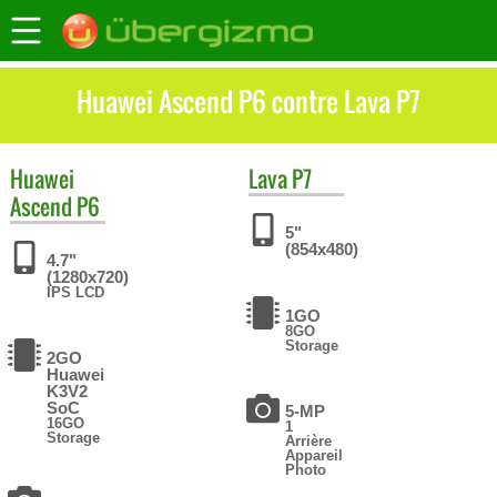
Huawei Ascend P6 contre Lava P7
Huawei
Lava
P7
Ascend P6
5"
(854x480)
4.7"
(1280x720)
IPS LCD
1GO
8GO
Storage
2GO
Huawei
K3V2
SoC
5-MP
16GO
1
Storage
Arrière
Appareil
Photo