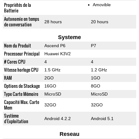
Propriétés de la
Amovible
Batterie
Autonomie en temps
28 hours
20 hours
de conversation
Systeme
Nom du Produit
Ascend P6
P7
Processeur Principal
Huawei K3V2
# Cores CPU
4
4
Vitesse horloge CPU
1.5 GHz
1.2 GHz
RAM
2GO
1GO
Options de Stockage
16GO
8GO
Type Carte Mémoire
MicroSD
MicroSD
Capacité Max. Carte
32GO
32GO
Mem
Système
Android 4.2.2
Android 5.1
d'Exploitation
Reseau