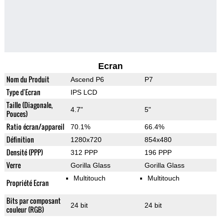
Ecran
Nom du Produit
Ascend P6
P7
Type d'Ecran
IPS LCD
Taille (Diagonale,
4.7"
5"
Pouces)
Ratio écran/appareil
70.1%
66.4%
Définition
1280x720
854x480
Densité (PPP)
312 PPP
196 PPP
Verre
Gorilla Glass
Gorilla Glass
Multitouch
Multitouch
Propriété Ecran
Bits par composant
24 bit
24 bit
couleur (RGB)