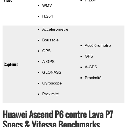
H.264
WMV
H.264
Accéléromètre
Boussole
Accéléromètre
GPS
GPS
A-GPS
Capteurs
A-GPS
GLONASS
Proximité
Gyroscope
Proximité
Huawei Ascend P6 contre Lava P7
Specs & Vitesse Benchmarks