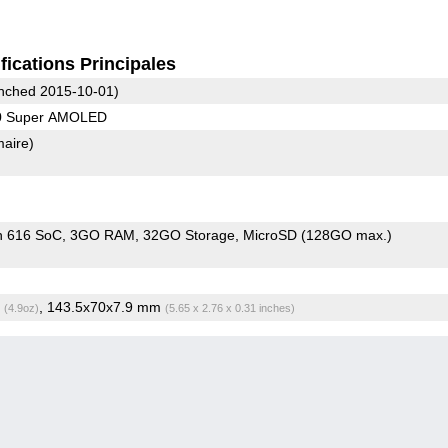
fications Principales
nched 2015-10-01)
80 Super AMOLED
maire)
n 616 SoC
3GO RAM
32GO Storage
MicroSD (128GO max.)
g
, 143.5x70x7.9 mm
(4.9oz)
(5.65 x 2.76 x 0.31 inches)