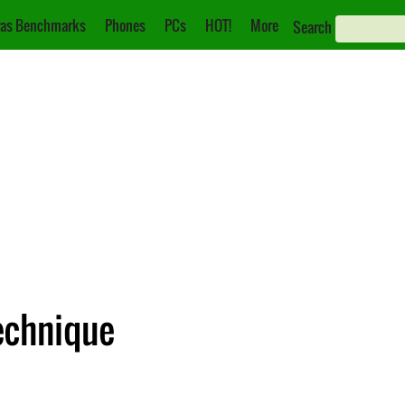
as Benchmarks
Phones
PCs
HOT!
More
Search
Technique