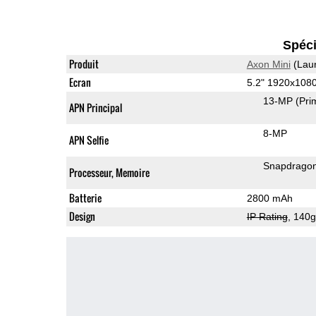
Spéci
Produit
Axon Mini
(Lau
Ecran
5.2" 1920x10
13-MP
(Pri
APN Principal
8-MP
APN Selfie
Snapdrago
Processeur, Memoire
Batterie
2800 mAh
Design
IP Rating
, 140