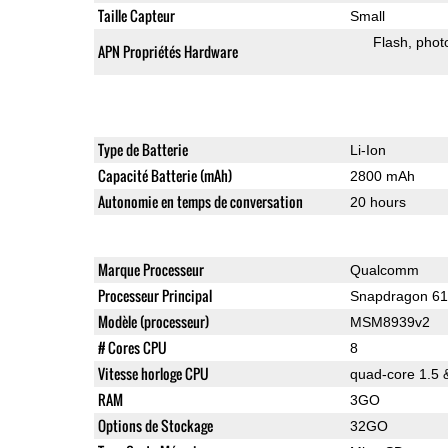
Taille Capteur
Small
Flash
phot
APN Propriétés Hardware
Type de Batterie
Li-Ion
Capacité Batterie (mAh)
2800 mAh
Autonomie en temps de conversation
20 hours
Marque Processeur
Qualcomm
Processeur Principal
Snapdragon 6
Modèle (processeur)
MSM8939v2
# Cores CPU
8
Vitesse horloge CPU
quad-core 1.5 
RAM
3GO
Options de Stockage
32GO