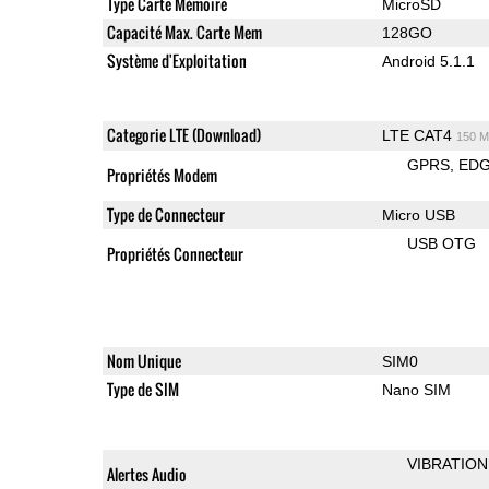
Type Carte Mémoire
MicroSD
Capacité Max. Carte Mem
128GO
Système d'Exploitation
Android 5.1.1
Categorie LTE (Download)
LTE CAT4
150 M
GPRS
ED
Propriétés Modem
Type de Connecteur
Micro USB
USB OTG
Propriétés Connecteur
Nom Unique
SIM0
Type de SIM
Nano SIM
VIBRATION
Alertes Audio