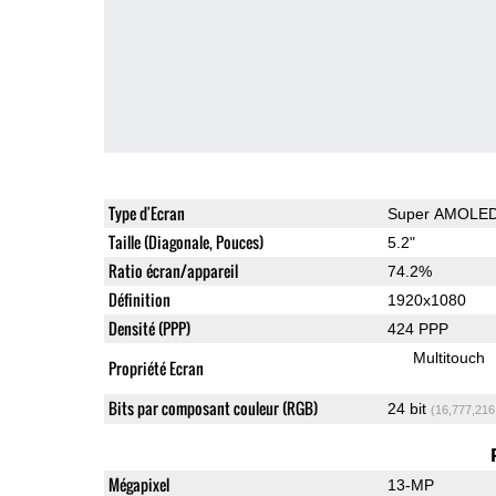
Type d'Ecran
Super AMOLE
Taille (Diagonale, Pouces)
5.2"
Ratio écran/appareil
74.2%
Définition
1920x1080
Densité (PPP)
424 PPP
Multitouch
Propriété Ecran
Bits par composant couleur (RGB)
24 bit
(16,777,216
Mégapixel
13-MP