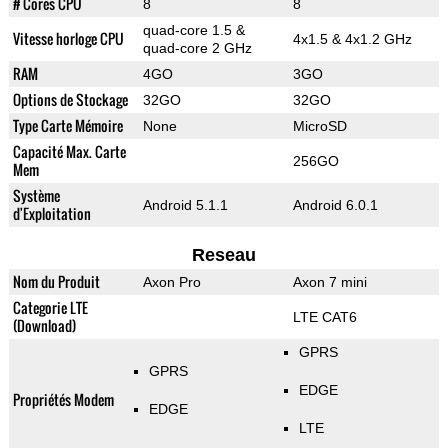
# Cores CPU
8
8
quad-core 1.5 &
Vitesse horloge CPU
4x1.5 & 4x1.2 GHz
quad-core 2 GHz
RAM
4GO
3GO
Options de Stockage
32GO
32GO
Type Carte Mémoire
None
MicroSD
Capacité Max. Carte
256GO
Mem
Système
Android 5.1.1
Android 6.0.1
d'Exploitation
Reseau
Nom du Produit
Axon Pro
Axon 7 mini
Categorie LTE
LTE CAT6
(Download)
GPRS
GPRS
EDGE
Propriétés Modem
EDGE
LTE