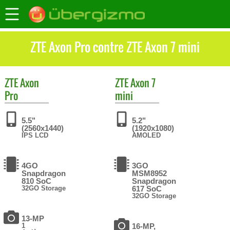
ZTE Axon Pro contre ZTE Axon 7 mini
ZTE
Axon
ZTE
Axon 7
Pro
mini
5.5"
5.2"
(2560x1440)
(1920x1080)
IPS LCD
AMOLED
4GO
3GO
Snapdragon
MSM8952
810 SoC
Snapdragon
32GO Storage
617 SoC
32GO Storage
13-MP
1
16-MP,