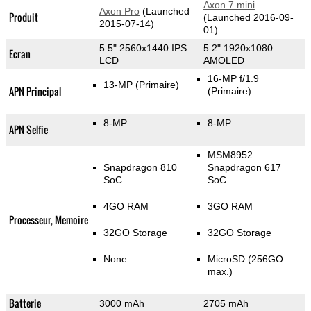
Axon 7 mini
Axon Pro
(Launched
Produit
(Launched 2016-09-
2015-07-14)
01)
5.5" 2560x1440 IPS
5.2" 1920x1080
Ecran
LCD
AMOLED
16-MP f/1.9
13-MP
(Primaire)
APN Principal
(Primaire)
8-MP
8-MP
APN Selfie
MSM8952
Snapdragon 810
Snapdragon 617
SoC
SoC
4GO RAM
3GO RAM
Processeur, Memoire
32GO Storage
32GO Storage
None
MicroSD (256GO
max.)
Batterie
3000 mAh
2705 mAh