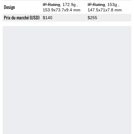
IP Rating
, 172.9g
,
IP Rating
, 153g
,
Design
153.9x73.7x9.4 mm
147.5x71x7.8 mm
Prix du marché (USD)
$140
$255