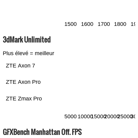
1500
1600
1700
1800
19
3dMark Unlimited
Plus élevé = meilleur
ZTE Axon 7
ZTE Axon Pro
ZTE Zmax Pro
5000
10000
15000
20000
25000
30
GFXBench Manhattan Off. FPS