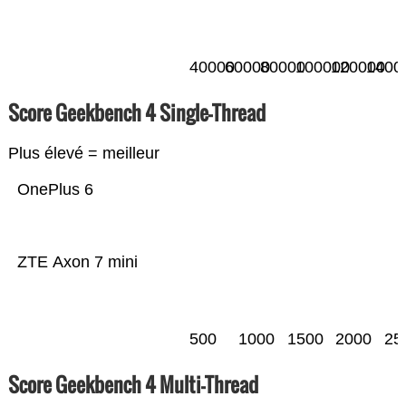
40000
60000
80000
100000
120000
1400
Score Geekbench 4 Single-Thread
Plus élevé = meilleur
OnePlus 6
ZTE Axon 7 mini
500
1000
1500
2000
25
Score Geekbench 4 Multi-Thread