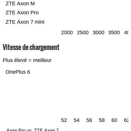
ZTE Axon M
ZTE Axon Pro
ZTE Axon 7 mini
2000
2500
3000
3500
40
Vitesse de chargement
Plus élevé = meilleur
OnePlus 6
52
54
56
58
60
62
Axon Pro vs. ZTE Axon 7