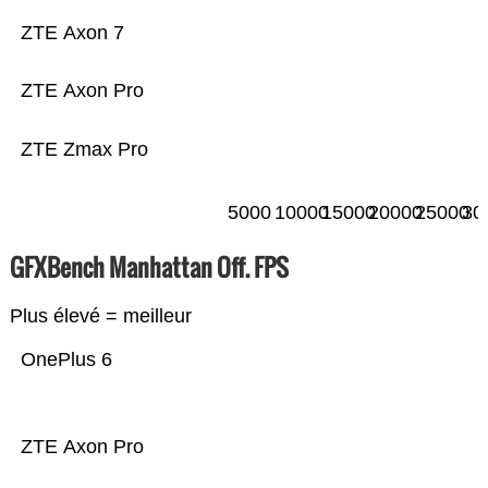
ZTE Axon 7
ZTE Axon Pro
ZTE Zmax Pro
5000
10000
15000
20000
25000
30
GFXBench Manhattan Off. FPS
Plus élevé = meilleur
OnePlus 6
ZTE Axon Pro