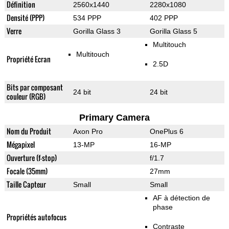
Définition
2560x1440
2280x1080
Densité (PPP)
534 PPP
402 PPP
Verre
Gorilla Glass 3
Gorilla Glass 5
Multitouch
Multitouch
Propriété Ecran
2.5D
Bits par composant
24 bit
24 bit
couleur (RGB)
Primary Camera
Nom du Produit
Axon Pro
OnePlus 6
Mégapixel
13-MP
16-MP
Ouverture (f-stop)
f/1.7
Focale (35mm)
27mm
Taille Capteur
Small
Small
AF à détection de
phase
Propriétés autofocus
Contraste