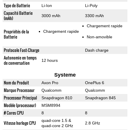
Type de Batterie
Li-Ion
Li-Poly
Capacité Batterie
3000 mAh
3300 mAh
(mAh)
Chargement rapide
Propriétés de la
Chargement rapide
Batterie
Non-amovible
Protocole Fast-Charge
Dash charge
Autonomie en temps
12 hours
de conversation
Systeme
Nom du Produit
Axon Pro
OnePlus 6
Marque Processeur
Qualcomm
Qualcomm
Processeur Principal
Snapdragon 810
Snapdragon 845
Modèle (processeur)
MSM8994
# Cores CPU
8
8
quad-core 1.5 &
Vitesse horloge CPU
2.8 GHz
quad-core 2 GHz