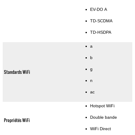
EV-DO A
TD-SCDMA
TD-HSDPA
a
b
g
Standards WiFi
n
ac
Hotspot WiFi
Double bande
Propriétés WiFi
WiFi Direct