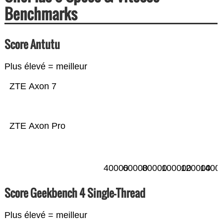
Benchmarks
Score Antutu
Plus élevé = meilleur
ZTE Axon 7
ZTE Axon Pro
40000
60000
80000
100000
120000
1400
Score Geekbench 4 Single-Thread
Plus élevé = meilleur