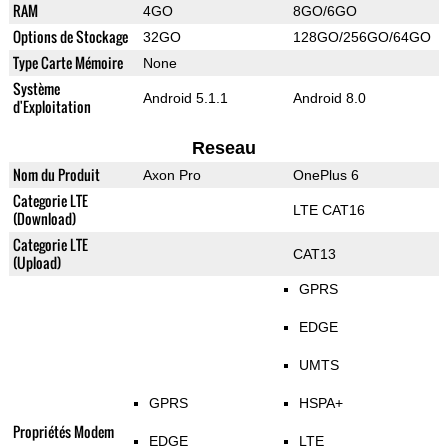
RAM
4GO
8GO/6GO
Options de Stockage
32GO
128GO/256GO/64GO
Type Carte Mémoire
None
Système
Android 5.1.1
Android 8.0
d'Exploitation
Reseau
Nom du Produit
Axon Pro
OnePlus 6
Categorie LTE
LTE CAT16
(Download)
Categorie LTE
CAT13
(Upload)
GPRS
EDGE
UMTS
GPRS
HSPA+
Propriétés Modem
EDGE
LTE