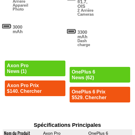
Arrière
f/1.7,
Appareil
OIS
Photo
2 Arrière
Cameras
3000
mAh
3300
mAh
Dash
charge
Axon Pro
News (1)
OnePlus 6
News (62)
Axon Pro Prix
$140. Chercher
OnePlus 6 Prix
$529. Chercher
Spécifications Principales
Nom du Produit
Axon Pro
OnePlus 6