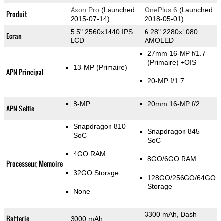
Axon Pro
(Launched
OnePlus 6
(Launched
Produit
2015-07-14)
2018-05-01)
5.5" 2560x1440 IPS
6.28" 2280x1080
Ecran
LCD
AMOLED
27mm 16-MP f/1.7
(Primaire)
+OIS
13-MP
(Primaire)
APN Principal
20-MP f/1.7
8-MP
20mm 16-MP f/2
APN Selfie
Snapdragon 810
Snapdragon 845
SoC
SoC
4GO RAM
8GO/6GO RAM
Processeur, Memoire
32GO Storage
128GO/256GO/64GO
Storage
None
3300 mAh, Dash
Batterie
3000 mAh