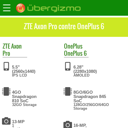
ZTE Axon Pro contre OnePlus 6
ZTE
Axon
OnePlus
Pro
OnePlus 6
5.5"
6.28"
(2560x1440)
(2280x1080)
IPS LCD
AMOLED
4GO
8GO/6GO
Snapdragon
Snapdragon 845
810 SoC
SoC
32GO Storage
128GO/256GO/64GO
Storage
13-MP
16-MP,
1