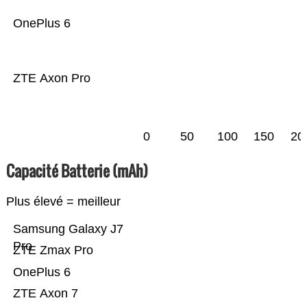
OnePlus 6
ZTE Axon Pro
0
50
100
150
20
Capacité Batterie (mAh)
Plus élevé = meilleur
Samsung Galaxy J7
Pro
ZTE Zmax Pro
OnePlus 6
ZTE Axon 7