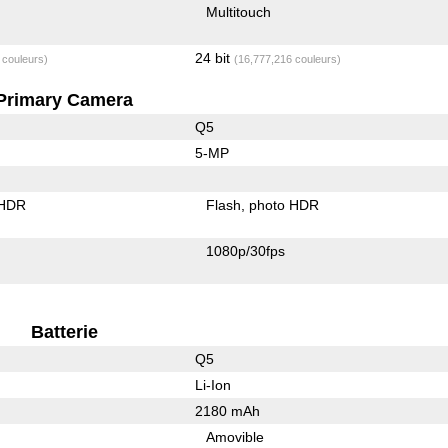
Multitouch
24 bit
 couleurs)
(16,777,216 couleurs)
Primary Camera
Q5
5-MP
 HDR
Flash
photo HDR
1080p/30fps
Batterie
Q5
Li-Ion
2180 mAh
Amovible