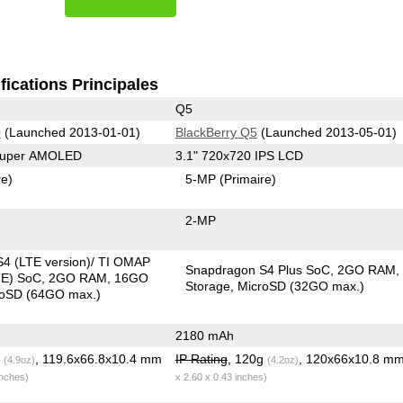
fications Principales
Q5
0
(Launched 2013-01-01)
BlackBerry Q5
(Launched 2013-05-01)
 Super AMOLED
3.1" 720x720 IPS LCD
re)
5-MP
(Primaire)
2-MP
4 (LTE version)/ TI OMAP
Snapdragon S4 Plus SoC
2GO RAM
TE) SoC
2GO RAM
16GO
Storage
MicroSD (32GO max.)
roSD (64GO max.)
2180 mAh
g
, 119.6x66.8x10.4 mm
IP Rating
, 120g
, 120x66x10.8 m
(4.9oz)
(4.2oz)
inches)
x 2.60 x 0.43 inches)