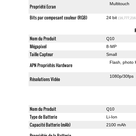
Multitouch
Propriété Ecran
Bits par composant couleur (RGB)
24 bit
(16,777,216
Nom du Produit
Q10
Mégapixel
8-MP
Taille Capteur
Small
Flash
photo
APN Propriétés Hardware
1080p/30fps
Résolutions Vidéo
Nom du Produit
Q10
Type de Batterie
Li-Ion
Capacité Batterie (mAh)
2100 mAh
Propriétés de la Batterie