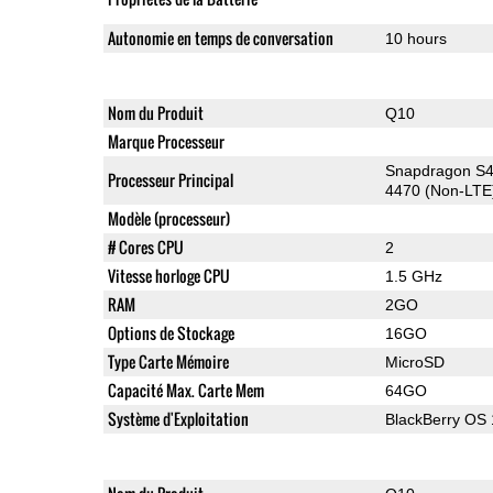
Autonomie en temps de conversation
10 hours
Nom du Produit
Q10
Marque Processeur
Snapdragon S4
Processeur Principal
4470 (Non-LTE
Modèle (processeur)
# Cores CPU
2
Vitesse horloge CPU
1.5 GHz
RAM
2GO
Options de Stockage
16GO
Type Carte Mémoire
MicroSD
Capacité Max. Carte Mem
64GO
Système d'Exploitation
BlackBerry OS 