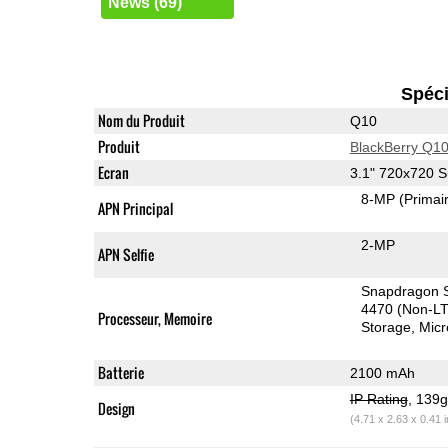
News (69)
Spéci
Nom du Produit
Q10
Produit
BlackBerry Q1
Ecran
3.1" 720x720
8-MP
(Primai
APN Principal
2-MP
APN Selfie
Snapdragon S
4470 (Non-L
Processeur, Memoire
Storage
Mic
Batterie
2100 mAh
IP Rating
, 139
Design
(4.71 x 2.63 x 0.41 