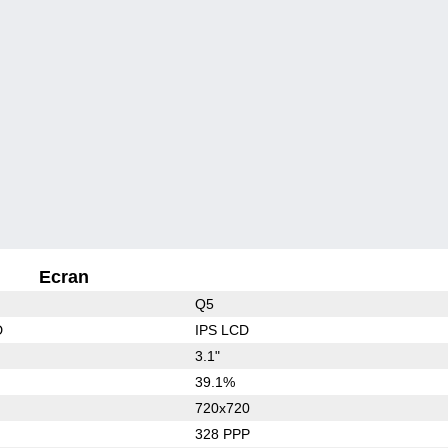
Ecran
Q5
D
IPS LCD
3.1"
39.1%
720x720
328 PPP