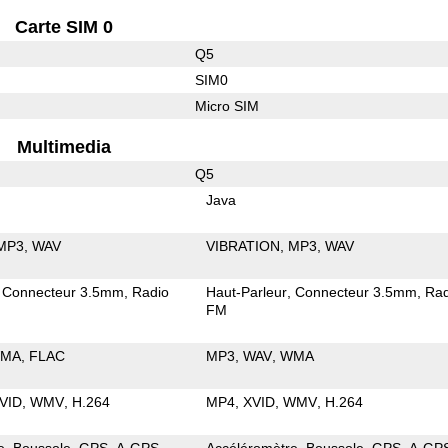
Carte SIM 0
Q5
SIM0
Micro SIM
Multimedia
Q5
Java
MP3
WAV
VIBRATION
MP3
WAV
Connecteur 3.5mm
Radio
Haut-Parleur
Connecteur 3.5mm
Rad
FM
MA
FLAC
MP3
WAV
WMA
VID
WMV
H.264
MP4
XVID
WMV
H.264
e
Boussole
GPS
A-GPS
Accéléromètre
Boussole
GPS
A-GP