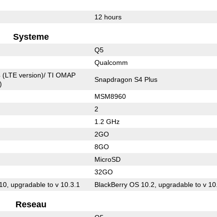
12 hours
Systeme
Q5
Qualcomm
 (LTE version)/ TI OMAP
Snapdragon S4 Plus
)
MSM8960
2
1.2 GHz
2GO
8GO
MicroSD
32GO
10, upgradable to v 10.3.1
BlackBerry OS 10.2, upgradable to v 10
Reseau