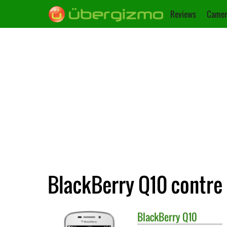
Reviews
Camer
BlackBerry Q10 contre
BlackBerry
Q10