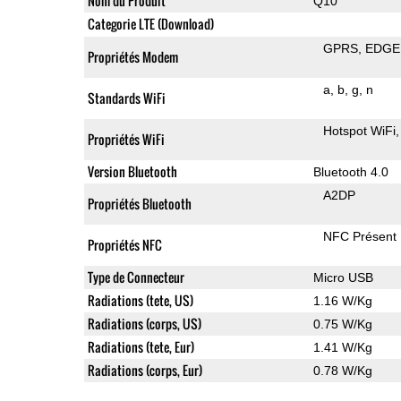
Nom du Produit
Q10
Categorie LTE (Download)
GPRS
EDGE
Propriétés Modem
a
b
g
n
Standards WiFi
Hotspot WiFi
Propriétés WiFi
Version Bluetooth
Bluetooth 4.0
A2DP
Propriétés Bluetooth
NFC Présent
Propriétés NFC
Type de Connecteur
Micro USB
Radiations (tete, US)
1.16 W/Kg
Radiations (corps, US)
0.75 W/Kg
Radiations (tete, Eur)
1.41 W/Kg
Radiations (corps, Eur)
0.78 W/Kg