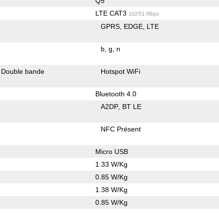
Q5
LTE CAT3
102/51 Mbps
GPRS
EDGE
LTE
b
g
n
Double bande
Hotspot WiFi
Bluetooth 4.0
A2DP
BT LE
NFC Présent
Micro USB
1.33 W/Kg
0.85 W/Kg
1.38 W/Kg
0.85 W/Kg