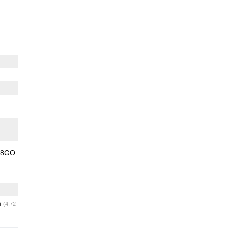
8GO
m
(4.72