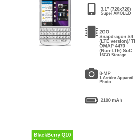
3.1" (720x720)
Super AMOLED
2GO
Snapdragon S4
(LTE version)/ TI
OMAP 4470
(Non-LTE) SoC
16GO Storage
8-MP
1 Arrière Appareil
Photo
2100 mAh
BlackBerry Q10