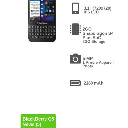
3.1" (720x720)
IPS LCD
2GO
Snapdragon S4
Plus SoC
8GO Storage
5-MP
1 Arrière Appareil
Photo
2180 mAh
BlackBerry Q5
News (5)