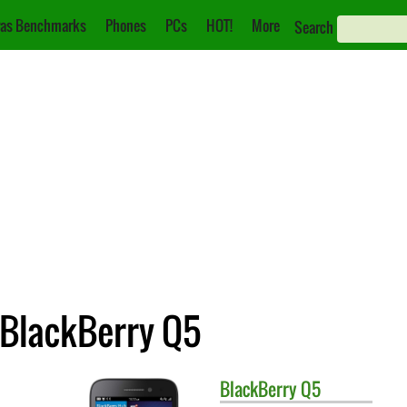
as Benchmarks
Phones
PCs
HOT!
More
Search
 BlackBerry Q5
BlackBerry
Q5