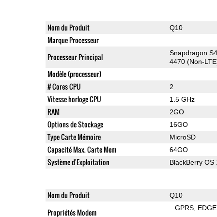
Nom du Produit
Q10
Marque Processeur
Snapdragon S4
Processeur Principal
4470 (Non-LTE
Modèle (processeur)
# Cores CPU
2
Vitesse horloge CPU
1.5 GHz
RAM
2GO
Options de Stockage
16GO
Type Carte Mémoire
MicroSD
Capacité Max. Carte Mem
64GO
Système d'Exploitation
BlackBerry OS 
Nom du Produit
Q10
GPRS
EDGE
Propriétés Modem