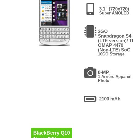
3.1" (720x720)
Super AMOLED
2GO
Snapdragon S4
(LTE version)/ TI
OMAP 4470
(Non-LTE) SoC
16GO Storage
8-MP
1 Arrière Appareil
Photo
2100 mAh
BlackBerry Q10