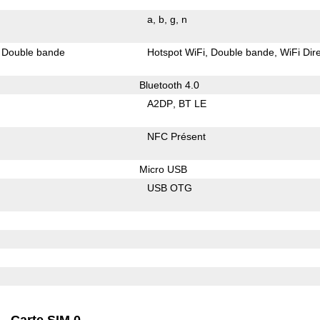
a
b
g
n
Double bande
Hotspot WiFi
Double bande
WiFi Dir
Bluetooth 4.0
A2DP
BT LE
NFC Présent
Micro USB
USB OTG
Carte SIM 0