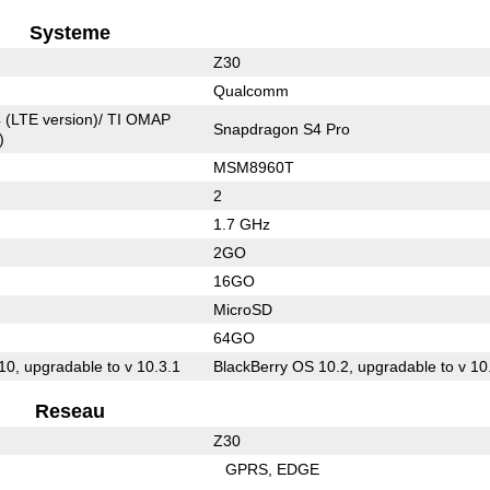
Systeme
Z30
Qualcomm
 (LTE version)/ TI OMAP
Snapdragon S4 Pro
)
MSM8960T
2
1.7 GHz
2GO
16GO
MicroSD
64GO
10, upgradable to v 10.3.1
BlackBerry OS 10.2, upgradable to v 10
Reseau
Z30
GPRS
EDGE