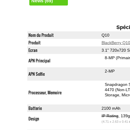
News (69)
Spéci
Nom du Produit
Q10
Produit
BlackBerry Q1
Ecran
3.1" 720x720
8-MP
(Primai
APN Principal
2-MP
APN Selfie
Snapdragon S
4470 (Non-L
Processeur, Memoire
Storage
Mic
Batterie
2100 mAh
IP Rating
, 139
Design
(4.71 x 2.63 x 0.41 