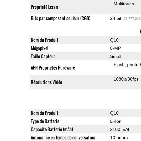
Multitouch
Propriété Ecran
Bits par composant couleur (RGB)
24 bit
(16,777,216
Nom du Produit
Q10
Mégapixel
8-MP
Taille Capteur
Small
Flash
photo
APN Propriétés Hardware
1080p/30fps
Résolutions Vidéo
Nom du Produit
Q10
Type de Batterie
Li-Ion
Capacité Batterie (mAh)
2100 mAh
Autonomie en temps de conversation
10 hours