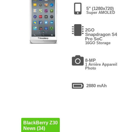
5" (1280x720)
Super AMOLED
2GO
Snapdragon S4
Pro SoC
16GO Storage
8-MP
1 Arrière Appareil
Photo
2880 mAh
BlackBerry Z30
News (34)