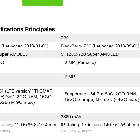
fications Principales
Z30
0
(Launched 2013-01-01)
BlackBerry Z30
(Launched 2013-09-01)
 Super AMOLED
5" 1280x720 Super AMOLED
re)
8-MP
(Primaire)
2-MP
4 (LTE version)/ TI OMAP
Snapdragon S4 Pro SoC
2GO RAM
TE) SoC
2GO RAM
16GO
16GO Storage
MicroSD (64GO max.)
roSD (64GO max.)
2880 mAh
g
, 119.6x66.8x10.4 mm
IP Rating
, 170g
, 140.7x72x9.4 m
(4.9oz)
(6oz)
inches)
x 2.83 x 0.37 inches)