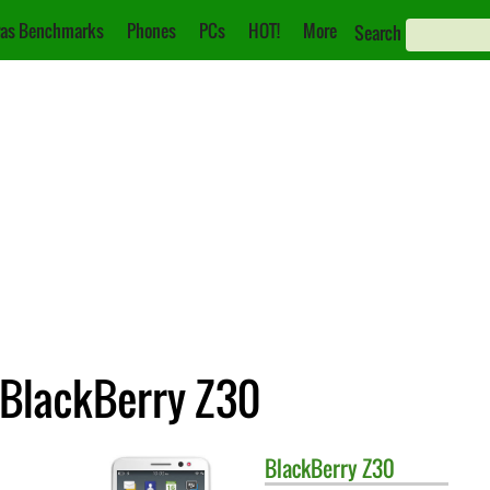
as Benchmarks
Phones
PCs
HOT!
More
Search
 BlackBerry Z30
BlackBerry
Z30