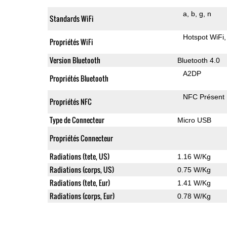
a
b
g
n
Standards WiFi
Hotspot WiFi
Propriétés WiFi
Version Bluetooth
Bluetooth 4.0
A2DP
Propriétés Bluetooth
NFC Présent
Propriétés NFC
Type de Connecteur
Micro USB
Propriétés Connecteur
Radiations (tete, US)
1.16 W/Kg
Radiations (corps, US)
0.75 W/Kg
Radiations (tete, Eur)
1.41 W/Kg
Radiations (corps, Eur)
0.78 W/Kg