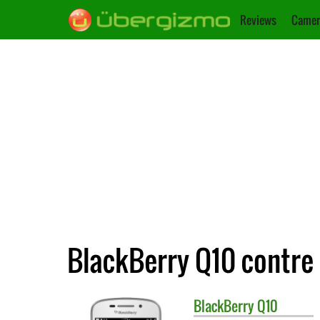
Reviews
Camer
BlackBerry Q10 contre
BlackBerry
Q10