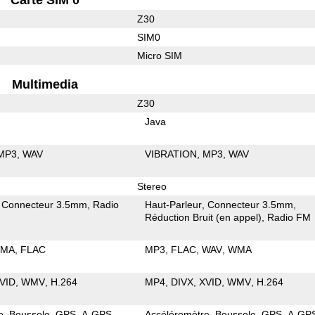
Z30
SIM0
Micro SIM
Multimedia
Z30
Java
MP3
WAV
VIBRATION
MP3
WAV
Stereo
Connecteur 3.5mm
Radio
Haut-Parleur
Connecteur 3.5mm
Réduction Bruit (en appel)
Radio FM
MA
FLAC
MP3
FLAC
WAV
WMA
VID
WMV
H.264
MP4
DIVX
XVID
WMV
H.264
e
Boussole
GPS
A-GPS
Accéléromètre
Boussole
GPS
A-GP