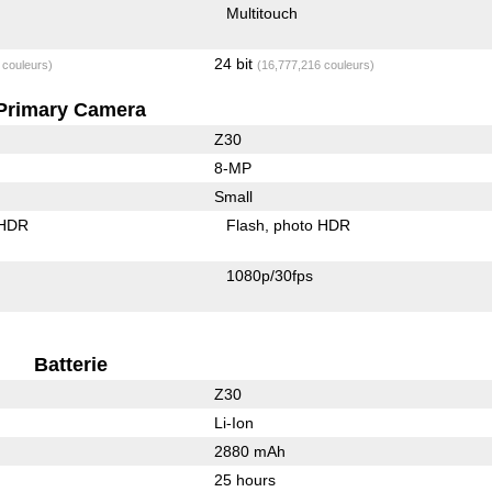
Multitouch
24 bit
 couleurs)
(16,777,216 couleurs)
Primary Camera
Z30
8-MP
Small
 HDR
Flash
photo HDR
1080p/30fps
Batterie
Z30
Li-Ion
2880 mAh
25 hours