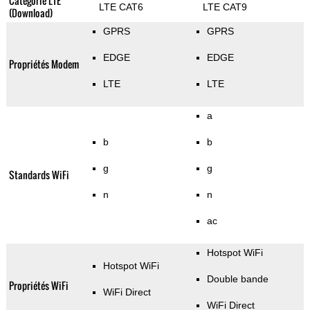
Categorie LTE
LTE CAT6
LTE CAT9
(Download)
GPRS
GPRS
EDGE
EDGE
Propriétés Modem
LTE
LTE
a
b
b
g
g
Standards WiFi
n
n
ac
Hotspot WiFi
Hotspot WiFi
Double bande
Propriétés WiFi
WiFi Direct
WiFi Direct