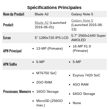
Spécifications Principales
Nom du Produit
Blade A2
Galaxy Note 5
Galaxy Note 5
Blade A2
(Launched
Produit
(Launched 2015-08-
2016-06-01)
13)
5.7" 2560x1440 Super
Ecran
5" 1280x720 IPS LCD
AMOLED
16-MP f/1.9
13-MP
(Primaire)
APN Principal
(Primaire)
5-MP
5-MP
APN Selfie
MT6750 SoC
Exynos 7420 SoC
2GO RAM
4GO RAM
Processeur, Memoire
16GO Storage
64GO Storage
MicroSD (256GO
None
max.)