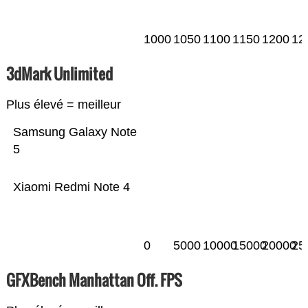
1000
1050
1100
1150
1200
12
3dMark Unlimited
Plus élevé = meilleur
Samsung Galaxy Note
5
Xiaomi Redmi Note 4
0
5000
10000
15000
20000
25
GFXBench Manhattan Off. FPS