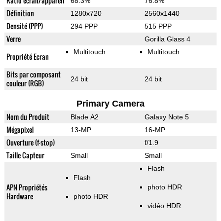
Ratio écran/appareil
68.3%
76.8%
Définition
1280x720
2560x1440
Densité (PPP)
294 PPP
515 PPP
Verre
Gorilla Glass 4
Multitouch
Multitouch
Propriété Ecran
Bits par composant
24 bit
24 bit
couleur (RGB)
Primary Camera
Nom du Produit
Blade A2
Galaxy Note 5
Mégapixel
13-MP
16-MP
Ouverture (f-stop)
f/1.9
Taille Capteur
Small
Small
Flash
Flash
APN Propriétés
photo HDR
Hardware
photo HDR
vidéo HDR