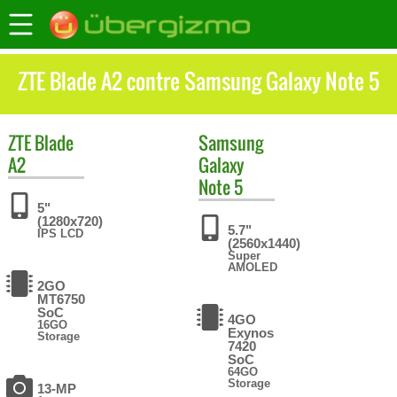
ZTE Blade A2 contre Samsung Galaxy Note 5
ZTE
Blade
Samsung
A2
Galaxy
Note 5
5"
(1280x720)
5.7"
IPS LCD
(2560x1440)
Super
AMOLED
2GO
MT6750
SoC
4GO
16GO
Exynos
Storage
7420
SoC
64GO
Storage
13-MP