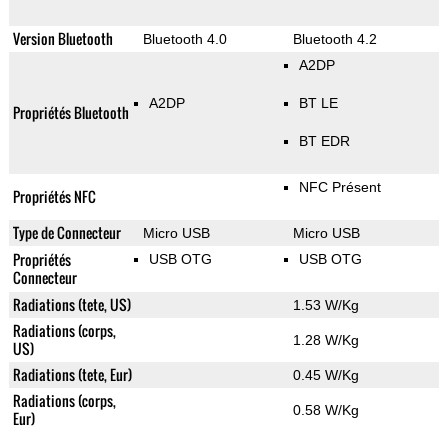
Version Bluetooth
Bluetooth 4.0
Bluetooth 4.2
A2DP
A2DP
BT LE
Propriétés Bluetooth
BT EDR
NFC Présent
Propriétés NFC
Type de Connecteur
Micro USB
Micro USB
Propriétés
USB OTG
USB OTG
Connecteur
Radiations (tete, US)
1.53 W/Kg
Radiations (corps,
1.28 W/Kg
US)
Radiations (tete, Eur)
0.45 W/Kg
Radiations (corps,
0.58 W/Kg
Eur)