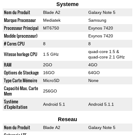
Systeme
Nom du Produit
Blade A2
Galaxy Note 5
Marque Processeur
Mediatek
Samsung
Processeur Principal
MT6750
Exynos 7420
Modèle (processeur)
Exynos 7420
# Cores CPU
8
8
quad-core 1.5 &
Vitesse horloge CPU
1.5 GHz
quad-core 2.1 GHz
RAM
2GO
4GO
Options de Stockage
16GO
64GO
Type Carte Mémoire
MicroSD
None
Capacité Max. Carte
256GO
Mem
Système
Android 5.1
Android 5.1.1
d'Exploitation
Reseau
Nom du Produit
Blade A2
Galaxy Note 5