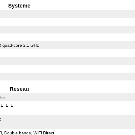
Systeme
& quad-core 2.1 GHz
Reseau
bps
GE
LTE
c
i
Double bande
WiFi Direct