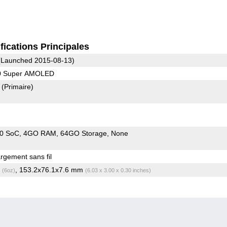
fications Principales
Launched 2015-08-13)
40 Super AMOLED
9
(Primaire)
20 SoC
4GO RAM
64GO Storage
None
gement sans fil
g
, 153.2x76.1x7.6 mm
(6oz)
(6.03 x 3.00 x 0.30 inches)