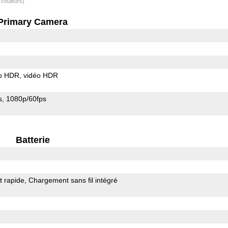
 couleurs)
Primary Camera
o HDR
vidéo HDR
s
1080p/60fps
Batterie
 rapide
Chargement sans fil intégré