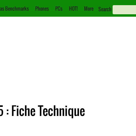
as Benchmarks
Phones
PCs
HOT!
More
Search
 : Fiche Technique