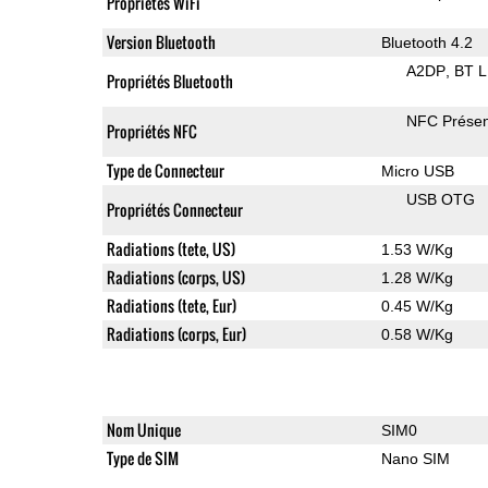
Propriétés WiFi
Version Bluetooth
Bluetooth 4.2
A2DP
BT 
Propriétés Bluetooth
NFC Présen
Propriétés NFC
Type de Connecteur
Micro USB
USB OTG
Propriétés Connecteur
Radiations (tete, US)
1.53 W/Kg
Radiations (corps, US)
1.28 W/Kg
Radiations (tete, Eur)
0.45 W/Kg
Radiations (corps, Eur)
0.58 W/Kg
Nom Unique
SIM0
Type de SIM
Nano SIM