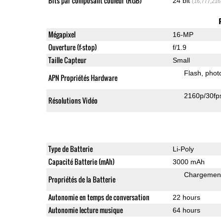
Bits par composant couleur (RGB)
24 bit
(16,777,216
Mégapixel
16-MP
Ouverture (f-stop)
f/1.9
Taille Capteur
Small
Flash
phot
APN Propriétés Hardware
2160p/30fp
Résolutions Vidéo
Type de Batterie
Li-Poly
Capacité Batterie (mAh)
3000 mAh
Chargement
Propriétés de la Batterie
Autonomie en temps de conversation
22 hours
Autonomie lecture musique
64 hours