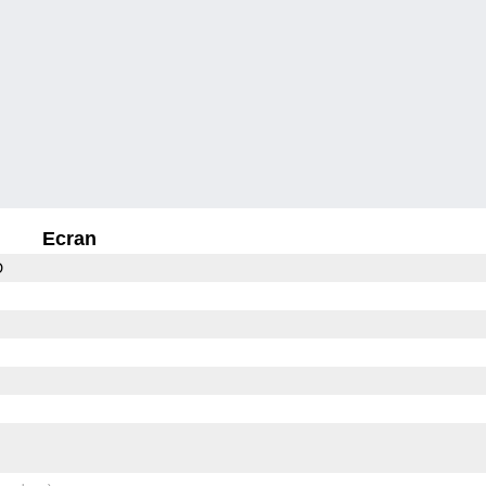
Ecran
D