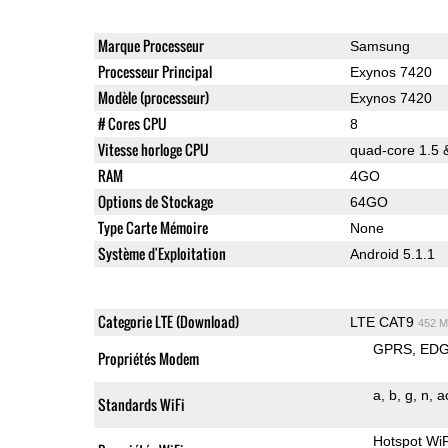
Marque Processeur
Samsung
Processeur Principal
Exynos 7420
Modèle (processeur)
Exynos 7420
# Cores CPU
8
Vitesse horloge CPU
quad-core 1.5 
RAM
4GO
Options de Stockage
64GO
Type Carte Mémoire
None
Système d'Exploitation
Android 5.1.1
Categorie LTE (Download)
LTE CAT9
452 M
GPRS
ED
Propriétés Modem
a
b
g
n
a
Standards WiFi
Hotspot WiF