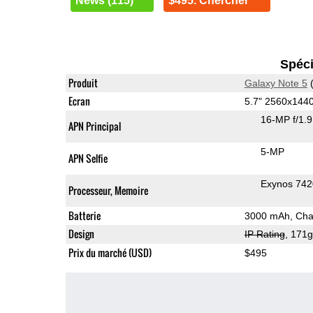
News (115)
$495. Chercher
Spéci
Produit
Galaxy Note 5
(
Ecran
5.7" 2560x14
16-MP f/1.
APN Principal
5-MP
APN Selfie
Exynos 74
Processeur, Memoire
Batterie
3000 mAh, Char
Design
IP Rating
, 171
Prix du marché (USD)
$495