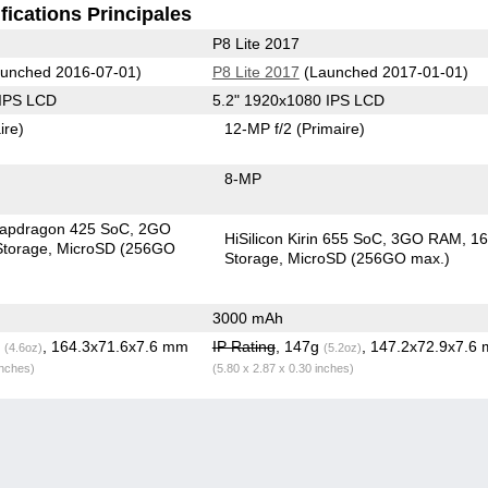
fications Principales
P8 Lite 2017
unched 2016-07-01)
P8 Lite 2017
(Launched 2017-01-01)
 IPS LCD
5.2" 1920x1080 IPS LCD
ire)
12-MP f/2
(Primaire)
8-MP
apdragon 425 SoC
2GO
HiSilicon Kirin 655 SoC
3GO RAM
1
torage
MicroSD (256GO
Storage
MicroSD (256GO max.)
3000 mAh
g
, 164.3x71.6x7.6 mm
IP Rating
, 147g
, 147.2x72.9x7.6
(4.6oz)
(5.2oz)
inches)
(5.80 x 2.87 x 0.30 inches)