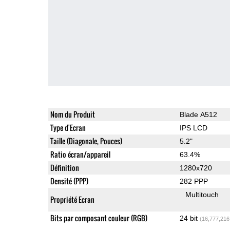
Nom du Produit
Blade A512
Type d'Ecran
IPS LCD
Taille (Diagonale, Pouces)
5.2"
Ratio écran/appareil
63.4%
Définition
1280x720
Densité (PPP)
282 PPP
Multitouch
Propriété Ecran
Bits par composant couleur (RGB)
24 bit
(16,777,216