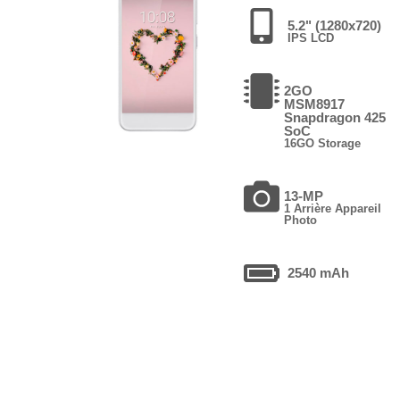
5.2" (1280x720)
IPS LCD
2GO
MSM8917
Snapdragon 425
SoC
16GO Storage
13-MP
1 Arrière Appareil
Photo
2540 mAh