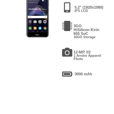
5.2" (1920x1080)
IPS LCD
3GO
HiSilicon Kirin
655 SoC
16GO Storage
12-MP, f/2
1 Arrière Appareil
Photo
3000 mAh