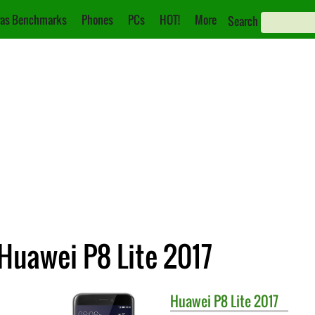
as Benchmarks
Phones
PCs
HOT!
More
Search
Huawei P8 Lite 2017
Huawei
P8 Lite 2017