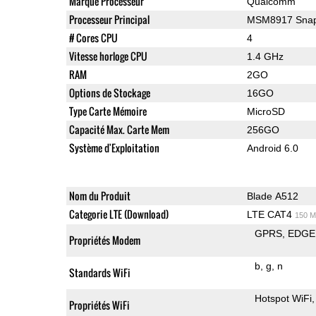
Marque Processeur
Qualcomm
Processeur Principal
MSM8917 Snap
# Cores CPU
4
Vitesse horloge CPU
1.4 GHz
RAM
2GO
Options de Stockage
16GO
Type Carte Mémoire
MicroSD
Capacité Max. Carte Mem
256GO
Système d'Exploitation
Android 6.0
Nom du Produit
Blade A512
Categorie LTE (Download)
LTE CAT4
150 M
GPRS
EDGE
Propriétés Modem
b
g
n
Standards WiFi
Hotspot WiFi
Propriétés WiFi