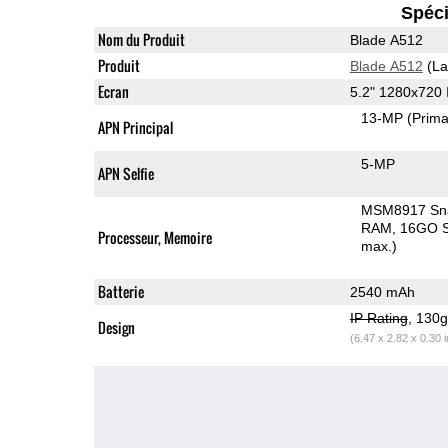
Spéci
Nom du Produit
Blade A512
Produit
Blade A512
(La
Ecran
5.2" 1280x720
13-MP
(Prima
APN Principal
5-MP
APN Selfie
MSM8917 Sn
RAM
16GO S
Processeur, Memoire
max.)
Batterie
2540 mAh
IP Rating
, 130
Design
(6.47 x 2.82 x 0.30 