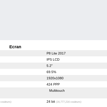
Ecran
P8 Lite 2017
IPS LCD
5.2"
69.5%
1920x1080
424 PPP
Multitouch
24 bit
 couleurs)
(16,777,216 couleurs)