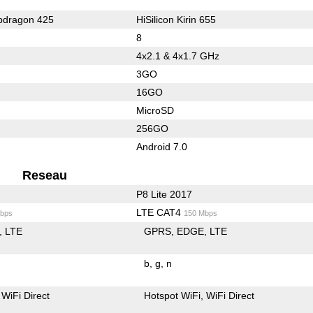
dragon 425
HiSilicon Kirin 655
8
4x2.1 & 4x1.7 GHz
3GO
16GO
MicroSD
256GO
Android 7.0
Reseau
P8 Lite 2017
LTE CAT4
bps
150 Mbps
LTE
GPRS
EDGE
LTE
b
g
n
WiFi Direct
Hotspot WiFi
WiFi Direct