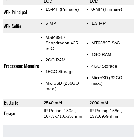
LCD
LCD
13-MP
(Primaire)
8-MP
(Primaire)
APN Principal
5-MP
1.3-MP
APN Selfie
MSM8917
Snapdragon 425
MT6589T SoC
SoC
1GO RAM
2GO RAM
Processeur, Memoire
4GO Storage
16GO Storage
MicroSD (32GO
MicroSD (256GO
max.)
max.)
Batterie
2540 mAh
2000 mAh
IP Rating
, 130g
,
IP Rating
, 158g
,
Design
164.3x71.6x7.6 mm
137x69x9.9 mm