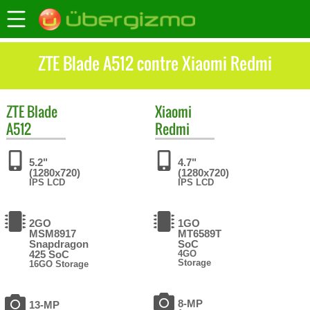
ZTE Blade A512 contre Xiaomi Redmi
ZTE
Blade
Xiaomi
A512
Redmi
5.2"
4.7"
(1280x720)
(1280x720)
IPS LCD
IPS LCD
2GO
1GO
MSM8917
MT6589T
Snapdragon
SoC
425 SoC
4GO
Storage
16GO Storage
8-MP
13-MP