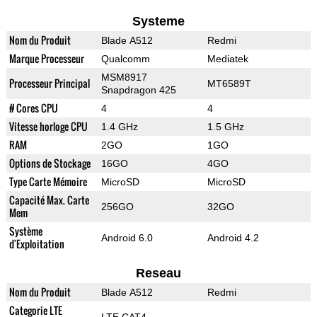
Systeme
Nom du Produit
Blade A512
Redmi
Marque Processeur
Qualcomm
Mediatek
MSM8917
Processeur Principal
MT6589T
Snapdragon 425
# Cores CPU
4
4
Vitesse horloge CPU
1.4 GHz
1.5 GHz
RAM
2GO
1GO
Options de Stockage
16GO
4GO
Type Carte Mémoire
MicroSD
MicroSD
Capacité Max. Carte
256GO
32GO
Mem
Système
Android 6.0
Android 4.2
d'Exploitation
Reseau
Nom du Produit
Blade A512
Redmi
Categorie LTE