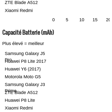
ZTE Blade A512
Xiaomi Redmi
0
5
10
15
20
Capacité Batterie (mAh)
Plus élevé = meilleur
Samsung Galaxy J5
Pro
Huawei P8 Lite 2017
Huawei Y6 (2017)
Motorola Moto G5
Samsung Galaxy J3
Prime
ZTE Blade A512
Huawei P8 Lite
Xiaomi Redmi