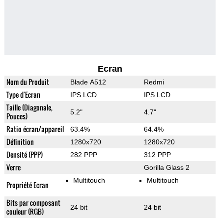
Ecran
Nom du Produit
Blade A512
Redmi
Type d'Ecran
IPS LCD
IPS LCD
Taille (Diagonale,
5.2"
4.7"
Pouces)
Ratio écran/appareil
63.4%
64.4%
Définition
1280x720
1280x720
Densité (PPP)
282 PPP
312 PPP
Verre
Gorilla Glass 2
Multitouch
Multitouch
Propriété Ecran
Bits par composant
24 bit
24 bit
couleur (RGB)